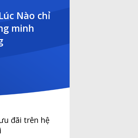
Lúc Nào chỉ
ông minh
g
ưu đãi trên hệ
i