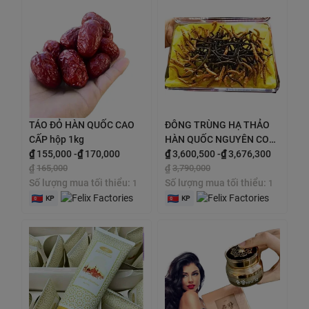
TÁO ĐỎ HÀN QUỐC CAO
ĐÔNG TRÙNG HẠ THẢO
CẤP hộp 1kg
HÀN QUỐC NGUYÊN CON
₫
155,000
-
₫
170,000
SẤY KHÔ Hộp 45g
₫
3,600,500
-
₫
3,676,300
₫
165,000
₫
3,790,000
Số lượng mua tối thiểu:
Số lượng mua tối thiểu:
1
1
KP
KP