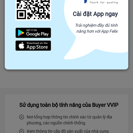
GIAN HÀNG THỦ CÔNG MỸ NGHỆ TRE TRÚC
Cài đặt App ngay
Tỉnh Bạc Liêu
Lĩnh vực:
Quà tặng và hàng thủ công
Trải nghiệm đầy đủ tính
năng hơn với App Felix
Trường Nguyễn Thanh
Tỉnh Đắk Lắk
Lĩnh vực:
Sử dụng toàn bộ tính năng của Buyer VVIP
Nơi tổng hợp thông tin chính xác từ quản lý địa
phương, các nguồn chính thống.
Xem thông tin cấp độ sản xuất của nhà cung