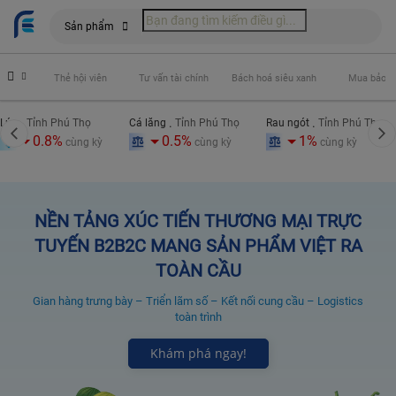
Sản phẩm
óng phí
Thẻ hội viên
Tư vấn tài chính
Bách hoá siêu xanh
Mua bảo h
.
.
.
Lúa
Tỉnh Phú Thọ
Cá lăng
Tỉnh Phú Thọ
Rau ngót
Tỉnh Phú Thọ
0.8%
0.5%
1%
cùng kỳ
cùng kỳ
cùng kỳ
NỀN TẢNG XÚC TIẾN THƯƠNG MẠI TRỰC
TUYẾN B2B2C MANG SẢN PHẨM VIỆT RA
TOÀN CẦU
Gian hàng trưng bày – Triển lãm số – Kết nối cung cầu – Logistics
toàn trình
Khám phá ngay!