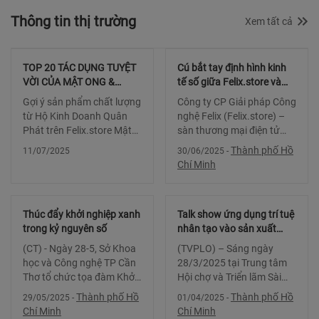
Thông tin thị trường
Xem tất cả
TOP 20 TÁC DỤNG TUYỆT
Cú bắt tay định hình kinh
VỜI CỦA MẬT ONG &
tế số giữa Felix.store và
CÁCH SỬ DỤNG HIỆU QUẢ
Tập đoàn Green+
Gợi ý sản phẩm chất lượng
Công ty CP Giải pháp Công
NHẤT
từ Hộ Kinh Doanh Quân
nghệ Felix (Felix.store) –
Phát trên Felix.store Mật
sàn thương mại điện tử
Ong – Tinh Chất Vàng Từ
B2B đầu tiên của Việt
Thành phố Hồ
11/07/2025
30/06/2025
-
Thiên Nhiên Mật ong
Nam vừa chính thức ký
Chí Minh
không chỉ là một loại thực
thỏa thuận hợp tác chiến
phẩm ngọt ngào tự nhiên
lược cùng Tập đoàn
mà còn là “thần dược”
Green+ với mục tiêu đồng
Thúc đẩy khởi nghiệp xanh
Talk show ứng dụng trí tuệ
hành x
trong kỷ nguyên số
nhân tạo vào sản xuất
nông sản, nông nghiệp
(CT) - Ngày 28-5, Sở Khoa
(TVPLO) – Sáng ngày
công nghệ cao
học và Công nghệ TP Cần
28/3/2025 tại Trung tâm
Thơ tổ chức tọa đàm Khởi
Hội chợ và Triển lãm Sài
nghiệp xanh: cơ hội và
Gòn (SECC), TP.HCM, Talk
Thành phố Hồ
Thành phố Hồ
29/05/2025
-
01/04/2025
-
thách thức trong kỷ
Show “Ứng dụng AI cho
Chí Minh
Chí Minh