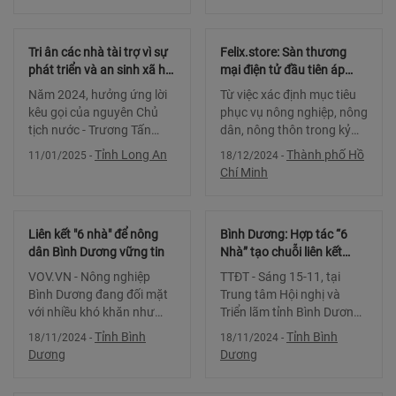
nguyên số. Các đại biểu
Doanh nghiệp & Thương
tham gia phiên thảo luận.
mại điện tử xuyên biên giới
Theo các chuyên gia, trong
dành cho hàng nông sản”
Tri ân các nhà tài trợ vì sự
Felix.store: Sàn thương
bối
do Hiệp hội T
phát triển và an sinh xã hội
mại điện tử đầu tiên áp
tỉnh Long An năm 2024
dụng tiêu chí B2B phục vụ
Năm 2024, hưởng ứng lời
Từ việc xác định mục tiêu
nông dân tiêu thụ nông
kêu gọi của nguyên Chủ
phục vụ nông nghiệp, nông
sản theo hình thức mua sỉ,
tịch nước - Trương Tấn
dân, nông thôn trong kỷ
bán sỉ
Sang và nguyên Phó Thủ
nguyên số Là một sàn
Tỉnh Long An
Thành phố Hồ
11/01/2025
-
18/12/2024
-
tướng Thường trực Chính
thương mại điện tử
Chí Minh
phủ - Trương Hòa Bình, các
(TMĐT) mới đựơc vận
lãnh đạo tỉnh, nguyên lãnh
hành trong gần 2 năm,
đạo tỉnh, đã kết nố
nhưng với việc định vị
Liên kết "6 nhà" để nông
Bình Dương: Hợp tác “6
hướng ?
dân Bình Dương vững tin
Nhà” tạo chuỗi liên kết
nâng cao giá trị nông sản
VOV.VN - Nông nghiệp
TTĐT - Sáng 15-11, tại
Bình Dương đang đối mặt
Trung tâm Hội nghị và
với nhiều khó khăn như
Triển lãm tỉnh Bình Dương,
sản xuất nhỏ lẻ, thiếu thị
Hội Nông dân tỉnh tổ chức
Tỉnh Bình
Tỉnh Bình
18/11/2024
-
18/11/2024
-
trường ổn định. Để giải
Hội nghị triển khai Chương
Dương
Dương
quyết những vấn đề này,
trình hợp tác "6 Nhà", tạo
ngày 15/11, Hội Nông dân
chuỗi liên kết hỗ trợ nông