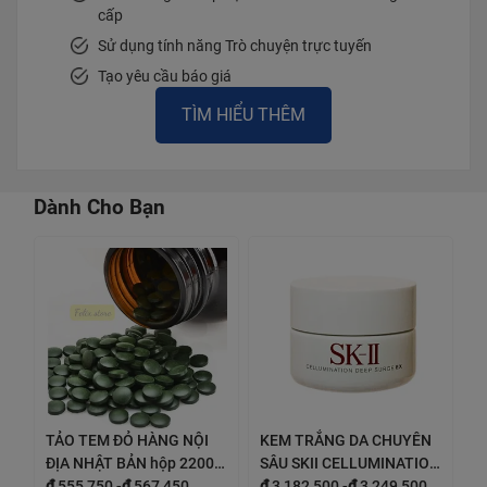
cấp
Sử dụng tính năng Trò chuyện trực tuyến
Tạo yêu cầu báo giá
TÌM HIỂU THÊM
Dành Cho Bạn
TẢO TEM ĐỎ HÀNG NỘI
KEM TRẮNG DA CHUYÊN
ĐỊA NHẬT BẢN hộp 2200
SÂU SKII CELLUMINATION
viên
₫
555,750
-
₫
567,450
DEEP SURGE EX
₫
3,182,500
-
₫
3,249,500