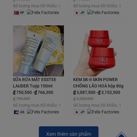
Số lượng mua tối thiểu:
Số lượng mua tối thiểu:
1
1
KP
JP
SỮA RỬA MẶT ESSTEE
KEM SK-II SKIN POWER
LAUDER Tuýp 150ml
CHỐNG LÃO HOÁ hộp 80g
₫
750,500
-
₫
766,300
₫
3,087,500
-
₫
3,152,500
₫
790,000
₫
3,250,000
Số lượng mua tối thiểu:
Số lượng mua tối thiểu:
1
1
AS
JP
Xem thêm sản phẩm