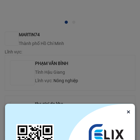
MARTIN74
Thành phố Hồ Chí Minh
Lĩnh vực:
PHẠM VĂN BÌNH
Tỉnh Hậu Giang
Lĩnh vực:
Nông nghiệp
the gioi do kho
×
Thành phố Hồ Chí Minh
Lĩnh vực: