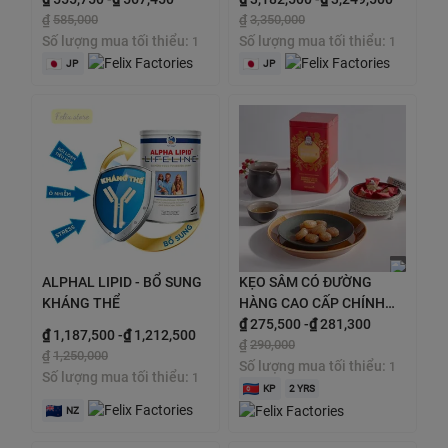
₫
585,000
₫
3,350,000
Số lượng mua tối thiểu:
Số lượng mua tối thiểu:
1
1
JP
JP
ALPHAL LIPID - BỔ SUNG
KẸO SÂM CÓ ĐƯỜNG
KHÁNG THỂ
HÀNG CAO CẤP CHÍNH
PHỦ hộp 180gr
₫
275,500
-
₫
281,300
₫
1,187,500
-
₫
1,212,500
₫
290,000
₫
1,250,000
Số lượng mua tối thiểu:
1
Số lượng mua tối thiểu:
1
KP
2 YRS
NZ