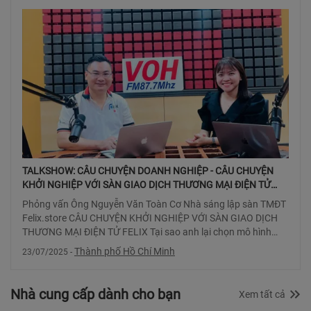
tỉnh Bình Dương tri??
dân nâng cao giá
TALKSHOW: CÂU CHUYỆN DOANH NGHIỆP - CÂU CHUYỆN
KHỞI NGHIỆP VỚI SÀN GIAO DỊCH THƯƠNG MẠI ĐIỆN TỬ
FELIX
Phỏng vấn Ông Nguyễn Văn Toàn Cơ Nhà sáng lập sàn TMĐT
Felix.store CÂU CHUYỆN KHỞI NGHIỆP VỚI SÀN GIAO DỊCH
THƯƠNG MẠI ĐIỆN TỬ FELIX Tại sao anh lại chọn mô hình
sàn TMĐT trong khi thị trường đã có
Thành phố Hồ Chí Minh
23/07/2025
-
Nhà cung cấp dành cho bạn
Xem tất cả