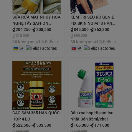
SỬA RỬA MẶT NHUỴ HOA
KEM TRỊ SẸO RỖ GENIE
NGHỆ TÂY SAFFON
FIX SKIN NO MTS HÀN
CLEANSER tuýp 150g
₫
204,250
-
₫
208,550
QUỐC 30g
₫
845,500
-
₫
863,300
₫
215,000
₫
890,000
Số lượng mua tối thiểu:
Số lượng mua tối thiểu:
1
1
UA
KP
CAO SÂM 365 HÀN QUỐC
Dầu xoa bóp Hisamitsu
HỘP 4 LỌ
Nhật Bản 85ml/chai
₫
522,500
-
₫
533,500
₫
166,000
-
₫
171,000
₫
590,000
₫
179,000