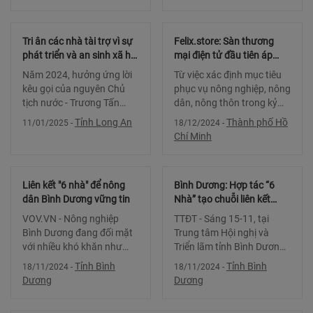
nguyên số. Các đại biểu
Doanh nghiệp & Thương
tham gia phiên thảo luận.
mại điện tử xuyên biên giới
Theo các chuyên gia, trong
dành cho hàng nông sản”
Tri ân các nhà tài trợ vì sự
Felix.store: Sàn thương
bối
do Hiệp hội T
phát triển và an sinh xã hội
mại điện tử đầu tiên áp
tỉnh Long An năm 2024
dụng tiêu chí B2B phục vụ
Năm 2024, hưởng ứng lời
Từ việc xác định mục tiêu
nông dân tiêu thụ nông
kêu gọi của nguyên Chủ
phục vụ nông nghiệp, nông
sản theo hình thức mua sỉ,
tịch nước - Trương Tấn
dân, nông thôn trong kỷ
bán sỉ
Sang và nguyên Phó Thủ
nguyên số Là một sàn
Tỉnh Long An
Thành phố Hồ
11/01/2025
-
18/12/2024
-
tướng Thường trực Chính
thương mại điện tử
Chí Minh
phủ - Trương Hòa Bình, các
(TMĐT) mới đựơc vận
lãnh đạo tỉnh, nguyên lãnh
hành trong gần 2 năm,
đạo tỉnh, đã kết nố
nhưng với việc định vị
Liên kết "6 nhà" để nông
Bình Dương: Hợp tác “6
hướng ?
dân Bình Dương vững tin
Nhà” tạo chuỗi liên kết
nâng cao giá trị nông sản
VOV.VN - Nông nghiệp
TTĐT - Sáng 15-11, tại
Bình Dương đang đối mặt
Trung tâm Hội nghị và
với nhiều khó khăn như
Triển lãm tỉnh Bình Dương,
sản xuất nhỏ lẻ, thiếu thị
Hội Nông dân tỉnh tổ chức
Tỉnh Bình
Tỉnh Bình
18/11/2024
-
18/11/2024
-
trường ổn định. Để giải
Hội nghị triển khai Chương
Dương
Dương
quyết những vấn đề này,
trình hợp tác "6 Nhà", tạo
ngày 15/11, Hội Nông dân
chuỗi liên kết hỗ trợ nông