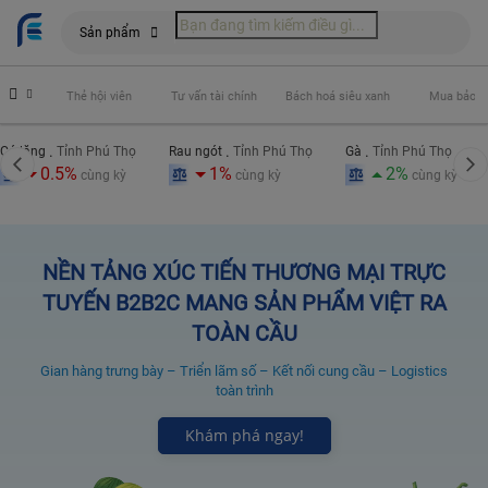
Sản phẩm
óng phí
Thẻ hội viên
Tư vấn tài chính
Bách hoá siêu xanh
Mua bảo h
.
.
.
Cá lăng
Tỉnh Phú Thọ
Rau ngót
Tỉnh Phú Thọ
Gà
Tỉnh Phú Thọ
0.5%
1%
2%
cùng kỳ
cùng kỳ
cùng kỳ
NỀN TẢNG XÚC TIẾN THƯƠNG MẠI TRỰC
TUYẾN B2B2C MANG SẢN PHẨM VIỆT RA
TOÀN CẦU
Gian hàng trưng bày – Triển lãm số – Kết nối cung cầu – Logistics
toàn trình
Khám phá ngay!