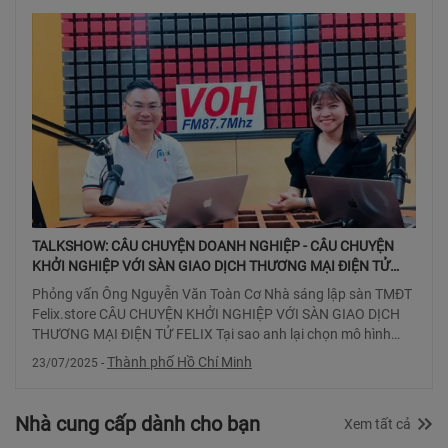
tỉnh Bình Dương tri??
dân nâng cao giá
TALKSHOW: CÂU CHUYỆN DOANH NGHIỆP - CÂU CHUYỆN
KHỞI NGHIỆP VỚI SÀN GIAO DỊCH THƯƠNG MẠI ĐIỆN TỬ
FELIX
Phỏng vấn Ông Nguyễn Văn Toàn Cơ Nhà sáng lập sàn TMĐT
Felix.store CÂU CHUYỆN KHỞI NGHIỆP VỚI SÀN GIAO DỊCH
THƯƠNG MẠI ĐIỆN TỬ FELIX Tại sao anh lại chọn mô hình
sàn TMĐT trong khi thị trường đã có
Thành phố Hồ Chí Minh
23/07/2025
-
Nhà cung cấp dành cho bạn
Xem tất cả