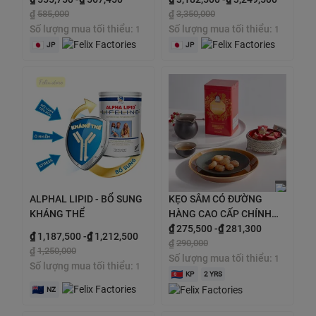
₫
585,000
₫
3,350,000
Số lượng mua tối thiểu:
Số lượng mua tối thiểu:
1
1
JP
JP
ALPHAL LIPID - BỔ SUNG
KẸO SÂM CÓ ĐƯỜNG
KHÁNG THỂ
HÀNG CAO CẤP CHÍNH
PHỦ hộp 180gr
₫
275,500
-
₫
281,300
₫
1,187,500
-
₫
1,212,500
₫
290,000
₫
1,250,000
Số lượng mua tối thiểu:
1
Số lượng mua tối thiểu:
1
KP
2 YRS
NZ