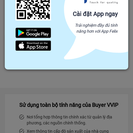
HỮU THẢO AUDIO
Cài đặt App ngay
Thành phố Hồ Chí Minh
Lĩnh vực:
Linh kiện điện tử, phụ kiện & viễn thông
Trải nghiệm đầy đủ tính
năng hơn với App Felix
VÕ HOÀNG NHU
Tỉnh Hậu Giang
Lĩnh vực:
Nông nghiệp
Sử dụng toàn bộ tính năng của Buyer VVIP
Nơi tổng hợp thông tin chính xác từ quản lý địa
phương, các nguồn chính thống.
Xem thông tin cấp độ sản xuất của nhà cung