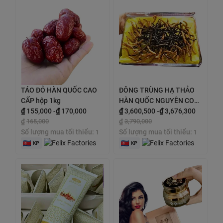
TÁO ĐỎ HÀN QUỐC CAO
ĐÔNG TRÙNG HẠ THẢO
CẤP hộp 1kg
HÀN QUỐC NGUYÊN CON
₫
155,000
-
₫
170,000
SẤY KHÔ Hộp 45g
₫
3,600,500
-
₫
3,676,300
₫
165,000
₫
3,790,000
Số lượng mua tối thiểu:
Số lượng mua tối thiểu:
1
1
KP
KP