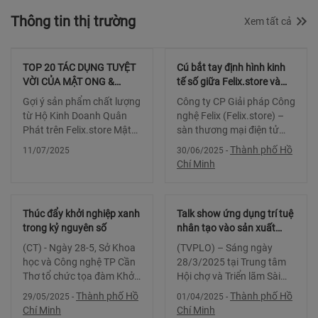
Thông tin thị trường
Xem tất cả
TOP 20 TÁC DỤNG TUYỆT
Cú bắt tay định hình kinh
VỜI CỦA MẬT ONG &
tế số giữa Felix.store và
CÁCH SỬ DỤNG HIỆU QUẢ
Tập đoàn Green+
Gợi ý sản phẩm chất lượng
Công ty CP Giải pháp Công
NHẤT
từ Hộ Kinh Doanh Quân
nghệ Felix (Felix.store) –
Phát trên Felix.store Mật
sàn thương mại điện tử
Ong – Tinh Chất Vàng Từ
B2B đầu tiên của Việt
Thành phố Hồ
11/07/2025
30/06/2025
-
Thiên Nhiên Mật ong
Nam vừa chính thức ký
Chí Minh
không chỉ là một loại thực
thỏa thuận hợp tác chiến
phẩm ngọt ngào tự nhiên
lược cùng Tập đoàn
mà còn là “thần dược”
Green+ với mục tiêu đồng
Thúc đẩy khởi nghiệp xanh
Talk show ứng dụng trí tuệ
hành x
trong kỷ nguyên số
nhân tạo vào sản xuất
nông sản, nông nghiệp
(CT) - Ngày 28-5, Sở Khoa
(TVPLO) – Sáng ngày
công nghệ cao
học và Công nghệ TP Cần
28/3/2025 tại Trung tâm
Thơ tổ chức tọa đàm Khởi
Hội chợ và Triển lãm Sài
nghiệp xanh: cơ hội và
Gòn (SECC), TP.HCM, Talk
Thành phố Hồ
Thành phố Hồ
29/05/2025
-
01/04/2025
-
thách thức trong kỷ
Show “Ứng dụng AI cho
Chí Minh
Chí Minh