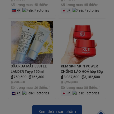
Số lượng mua tối thiểu:
Số lượng mua tối thiểu:
1
1
KP
JP
SỮA RỬA MẶT ESSTEE
KEM SK-II SKIN POWER
LAUDER Tuýp 150ml
CHỐNG LÃO HOÁ hộp 80g
₫
750,500
-
₫
766,300
₫
3,087,500
-
₫
3,152,500
₫
790,000
₫
3,250,000
Số lượng mua tối thiểu:
Số lượng mua tối thiểu:
1
1
AS
JP
Xem thêm sản phẩm