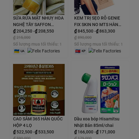
SỬA RỬA MẶT NHUỴ HOA
KEM TRỊ SẸO RỖ GENIE
NGHỆ TÂY SAFFON
FIX SKIN NO MTS HÀN
CLEANSER tuýp 150g
₫
204,250
-
₫
208,550
QUỐC 30g
₫
845,500
-
₫
863,300
₫
215,000
₫
890,000
Số lượng mua tối thiểu:
Số lượng mua tối thiểu:
1
1
UA
KP
CAO SÂM 365 HÀN QUỐC
Dầu xoa bóp Hisamitsu
HỘP 4 LỌ
Nhật Bản 85ml/chai
₫
522,500
-
₫
533,500
₫
166,000
-
₫
171,000
₫
590,000
₫
179,000