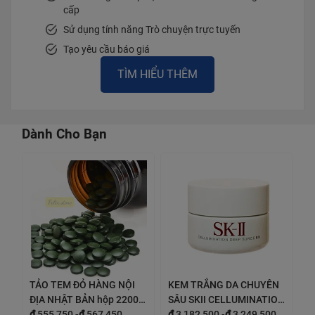
cấp
Sử dụng tính năng Trò chuyện trực tuyến
Tạo yêu cầu báo giá
TÌM HIỂU THÊM
Dành Cho Bạn
TẢO TEM ĐỎ HÀNG NỘI
KEM TRẮNG DA CHUYÊN
ĐỊA NHẬT BẢN hộp 2200
SÂU SKII CELLUMINATION
viên
₫
555,750
-
₫
567,450
DEEP SURGE EX
₫
3,182,500
-
₫
3,249,500