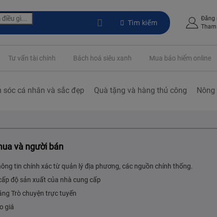
Đăng
Tìm kiếm
Tham 
Tư vấn tài chính
Bách hoá siêu xanh
Mua bảo hiểm online
 sóc cá nhân và sắc đẹp
Quà tặng và hàng thủ công
Nông 
mua và người bán
hông tin chính xác từ quản lý địa phương, các nguồn chính thống.
cấp độ sản xuất của nhà cung cấp
ăng Trò chuyện trực tuyến
o giá