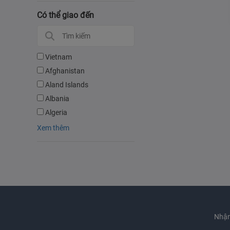
Có thể giao đến
Vietnam
Afghanistan
Aland Islands
Albania
Algeria
Xem thêm
Nhận