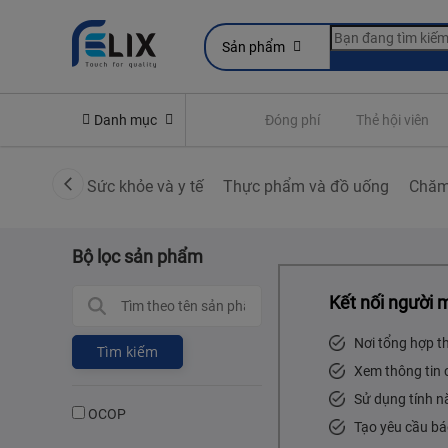
Sản phẩm
line
Yêu cầu quyền lợi bảo hiểm
Danh mục
Đóng phí
Thẻ hội viên
Sức khỏe và y tế
Thực phẩm và đồ uống
Chăm
Bộ lọc sản phẩm
Kết nối người 
Nơi tổng hợp t
Tìm kiếm
Xem thông tin 
Sử dụng tính n
OCOP
Tạo yêu cầu bá