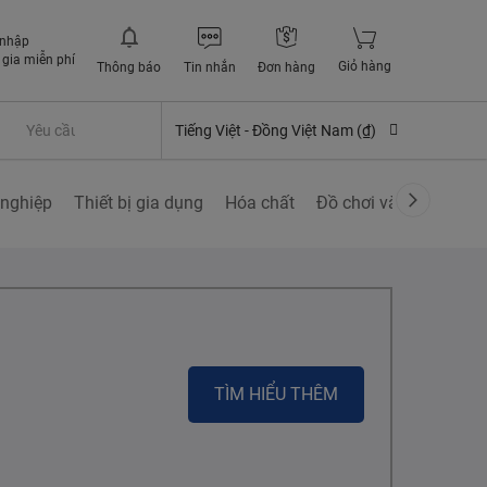
 nhập
gia miễn phí
Giỏ hàng
Thông báo
Tin nhắn
Đơn hàng
Yêu cầu quyền lợi bảo hiểm
Tiếng Việt -
Đồng Việt Nam (₫)
nghiệp
Thiết bị gia dụng
Hóa chất
Đồ chơi và các sở thí
TÌM HIỂU THÊM