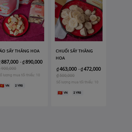
ÁO SẤY THĂNG HOA
CHUỐI SẤY THĂNG
HOA
887,000
890,000
₫
-
₫
463,000
472,000
₫
900,000
₫
-
₫
ố lượng mua tối thiểu: 10
₫
500,000
Số lượng mua tối thiểu: 10
VN
2
YRS
VN
2
YRS