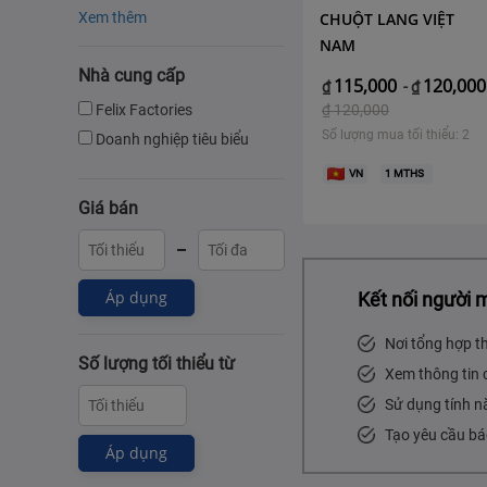
Xem thêm
CHUỘT LANG VIỆT
NAM
Nhà cung cấp
115,000
120,000
₫
-
₫
Felix Factories
₫
120,000
Số lượng mua tối thiểu: 2
Doanh nghiệp tiêu biểu
VN
1
MTHS
Giá bán
Áp dụng
Kết nối người 
Nơi tổng hợp t
Số lượng tối thiểu từ
Xem thông tin 
Sử dụng tính n
Tạo yêu cầu bá
Áp dụng