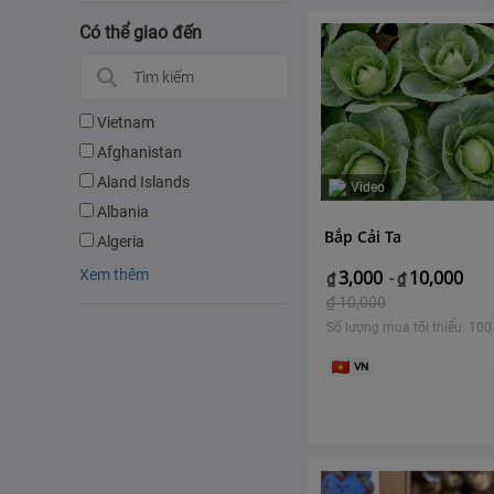
Có thể giao đến
Vietnam
Afghanistan
Aland Islands
Video
Albania
Bắp Cải Ta
Algeria
Xem thêm
3,000
10,000
₫
-
₫
₫
10,000
Số lượng mua tối thiểu: 100
VN