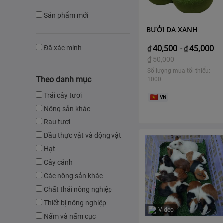
Sản phẩm mới
BƯỞI DA XANH
40,500
45,000
Đã xác minh
₫
-
₫
₫
50,000
Số lượng mua tối thiểu:
Theo danh mục
1000
Trái cây tươi
VN
Nông sản khác
Rau tươi
Dầu thực vật và động vật
Hạt
Cây cảnh
Các nông sản khác
Chất thải nông nghiệp
Thiết bị nông nghiệp
Video
Nấm và nấm cục