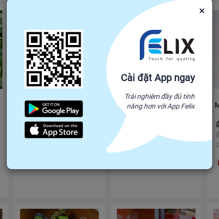
×
Cài đặt App ngay
Trải nghiệm đầy đủ tính
Long Vải Tách Hạt
MỲ SẠCH ÔN LƯƠNG
năng hơn với App Felix
37,500
40,000
31,000
36,000
₫
-
₫
₫
-
₫
₫
40,000
₫
45,000
Số lượng mua tối thiểu: 100
Số lượng mua tối thiểu: 100
S
VN
VN