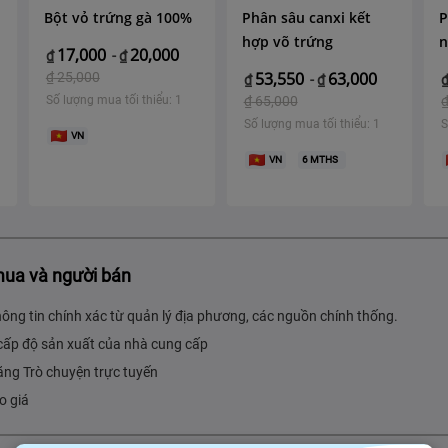
Bột vỏ trứng gà 100%
Phân sâu canxi kết
P
hợp võ trứng
n
17,000
20,000
₫
-
₫
53,550
63,000
₫
25,000
₫
-
₫
Số lượng mua tối thiểu: 1
₫
65,000
Số lượng mua tối thiểu: 1
S
VN
VN
6
MTHS
mua và người bán
hông tin chính xác từ quản lý địa phương, các nguồn chính thống.
cấp độ sản xuất của nhà cung cấp
ăng Trò chuyện trực tuyến
o giá