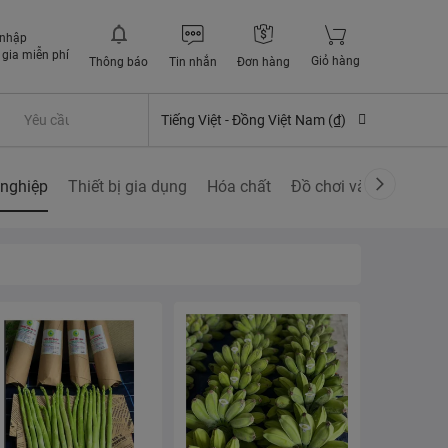
 nhập
gia miễn phí
Giỏ hàng
Thông báo
Tin nhắn
Đơn hàng
Yêu cầu quyền lợi bảo hiểm
Tiếng Việt -
Đồng Việt Nam (₫)
nghiệp
Thiết bị gia dụng
Hóa chất
Đồ chơi và các sở thí