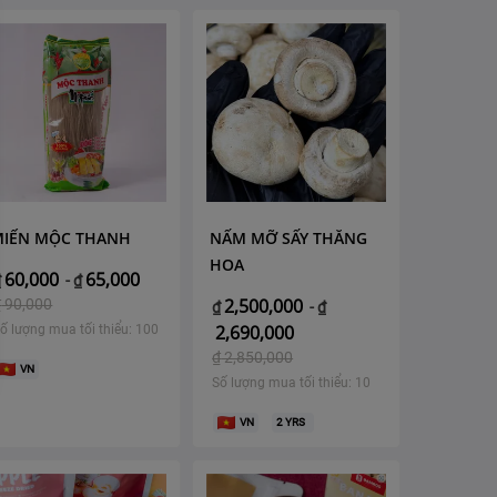
MIẾN MỘC THANH
NẤM MỠ SẤY THĂNG
HOA
60,000
65,000
₫
-
₫
2,500,000
₫
90,000
₫
-
₫
2,690,000
ố lượng mua tối thiểu: 100
₫
2,850,000
VN
Số lượng mua tối thiểu: 10
VN
2
YRS