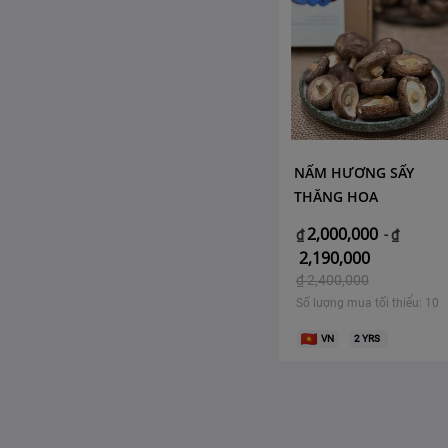
NẤM HƯƠNG SẤY
THĂNG HOA
2,000,000
₫
-
₫
2,190,000
₫
2,400,000
Số lượng mua tối thiểu: 10
VN
2
YRS