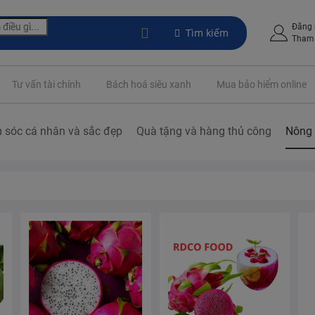
Đăng
Tìm kiếm
Tham 
Tư vấn tài chính
Bách hoá siêu xanh
Mua bảo hiểm online
 sóc cá nhân và sắc đẹp
Quà tặng và hàng thủ công
Nông 