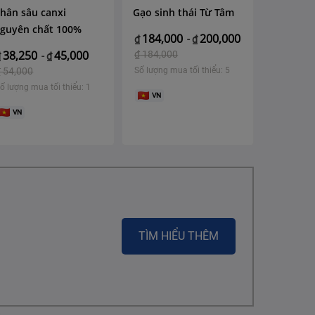
hân sâu canxi
Gạo sinh thái Từ Tâm
guyên chất 100%
184,000
200,000
₫
-
₫
38,250
45,000
₫
184,000
₫
-
₫
₫
54,000
Số lượng mua tối thiểu: 5
ố lượng mua tối thiểu: 1
VN
VN
TÌM HIỂU THÊM