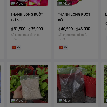
Video
Video
THANH LONG RUỘT
THANH LONG RUỘT
TRẮNG
ĐỎ
31,500
35,000
40,500
45,000
₫
-
₫
₫
-
₫
S
Số lượng mua tối thiểu:
Số lượng mua tối thiểu:
1000
1000
VN
VN
Video
Video