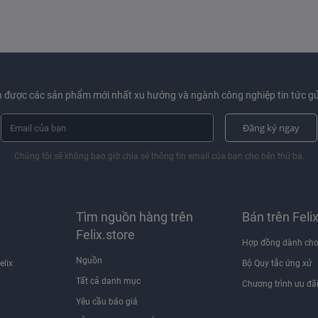
 được các sản phẩm mới nhất xu hướng và ngành công nghiệp tin tức gử
Đăng ký ngay
Chúng tôi sẽ không bao giờ chia sẻ thông tin email của bạn cho bên thứ ba.
Tìm nguồn hàng trên
Bán trên Feli
Felix.store
Hợp đồng dành cho
Nguồn
elix
Bộ Quy tắc ứng xử
Tất cả danh mục
Chương trình ưu đã
Yêu cầu báo giá