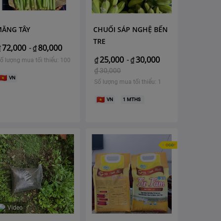
MĂNG TÂY
CHUỐI SÁP NGHỆ BẾN
TRE
72,000
80,000
₫
-
₫
25,000
30,000
₫
-
₫
ố lượng mua tối thiểu: 100
₫
30,000
VN
Số lượng mua tối thiểu: 1
VN
1
MTHS
Video