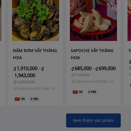
NẤM RƠM SẤY THĂNG
SAPOCHE SẤY THĂNG
T
HOA
HOA
1,910,000
685,000
699,000
₫
-
₫
₫
-
₫
1,943,000
₫
710,000
S
₫
2,650,000
Số lượng mua tối thiểu: 10
Số lượng mua tối thiểu: 10
VN
2
YRS
VN
2
YRS
Xem thêm sản phẩm