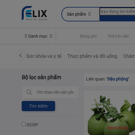
Sản phẩm
line
Yêu cầu quyền lợi bảo hiểm
Danh mục
Đóng phí
Thẻ hội viên
Sức khỏe và y tế
Thực phẩm và đồ uống
Chăm
Bộ lọc sản phẩm
Liên quan: "
Đậu phộng
"
Tìm kiếm
OCOP