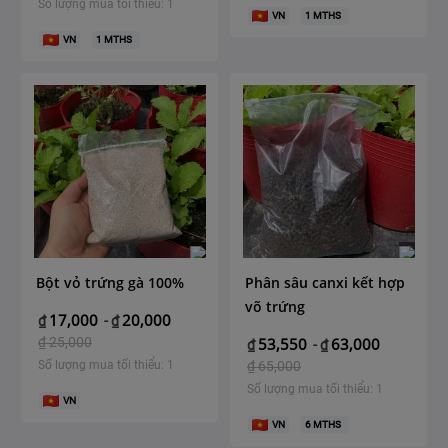
Số lượng mua tối thiểu: 1
VN
1
MTHS
VN
1
MTHS
Bột vỏ trứng gà 100%
Phân sâu canxi kết hợp
võ trứng
17,000
20,000
₫
-
₫
₫
25,000
53,550
63,000
₫
-
₫
Số lượng mua tối thiểu: 1
₫
65,000
Số lượng mua tối thiểu: 1
VN
VN
6
MTHS