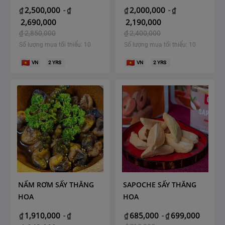
2,500,000
2,000,000
₫
-
₫
₫
-
₫
2,690,000
2,190,000
₫
2,850,000
₫
2,400,000
Số lượng mua tối thiểu: 10
Số lượng mua tối thiểu: 10
VN
2
YRS
VN
2
YRS
NẤM RƠM SẤY THĂNG
SAPOCHE SẤY THĂNG
HOA
HOA
1,910,000
685,000
699,000
₫
-
₫
₫
-
₫