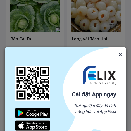
Bắp Cải Ta
Long Vải Tách Hạt
3,000
10,000
37,500
40,000
₫
-
₫
₫
-
₫
×
₫
10,000
₫
40,000
Số lượng mua tối thiểu: 100
Số lượng mua tối thiểu: 100
VN
VN
Cài đặt App ngay
Trải nghiệm đầy đủ tính
năng hơn với App Felix