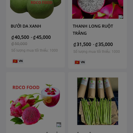
BƯỞI DA XANH
THANH LONG RUỘT
TRẮNG
40,500
45,000
₫
-
₫
₫
50,000
31,500
35,000
₫
-
₫
Số lượng mua tối thiểu: 1000
Số lượng mua tối thiểu: 1000
VN
VN