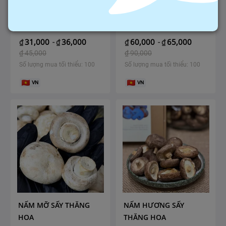
MỲ SẠCH ÔN LƯƠNG
MIẾN MỘC THANH
31,000
36,000
60,000
65,000
₫
-
₫
₫
-
₫
₫
45,000
₫
90,000
Số lượng mua tối thiểu: 100
Số lượng mua tối thiểu: 100
VN
VN
NẤM MỠ SẤY THĂNG
NẤM HƯƠNG SẤY
HOA
THĂNG HOA