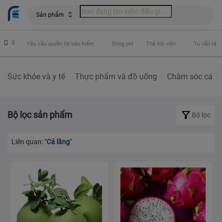
Sản phẩm
hiểm
Đóng phí
Thẻ hội viên
Tư vấn tài chính
Bách hoá siêu xanh
Sức khỏe và y tế
Thực phẩm và đồ uống
Chăm sóc cá nh
Bộ lọc sản phẩm
Bộ lọc
Liên quan: "
Cá lăng
"