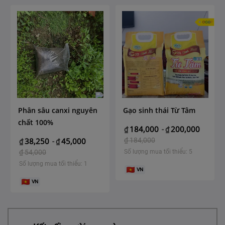
Phân sâu canxi nguyên
Gạo sinh thái Từ Tâm
chất 100%
184,000
200,000
₫
-
₫
38,250
45,000
₫
184,000
₫
-
₫
₫
54,000
Số lượng mua tối thiểu: 5
Số lượng mua tối thiểu: 1
VN
VN