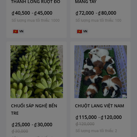
THANH LONG RUỘT ĐỎ
MĂNG TÂY
40,500
45,000
72,000
80,000
₫
-
₫
₫
-
₫
Số lượng mua tối thiểu: 1000
Số lượng mua tối thiểu: 100
VN
VN
CHUỐI SÁP NGHỆ BẾN
CHUỘT LANG VIỆT NAM
TRE
115,000
120,000
₫
-
₫
25,000
30,000
₫
120,000
₫
-
₫
₫
30,000
Số lượng mua tối thiểu: 2