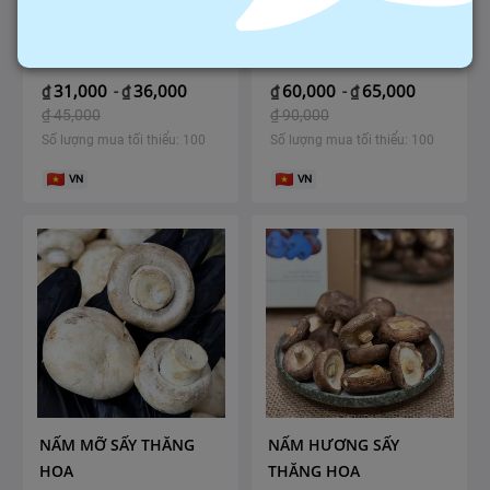
MỲ SẠCH ÔN LƯƠNG
MIẾN MỘC THANH
31,000
36,000
60,000
65,000
₫
-
₫
₫
-
₫
₫
45,000
₫
90,000
Số lượng mua tối thiểu: 100
Số lượng mua tối thiểu: 100
VN
VN
NẤM MỠ SẤY THĂNG
NẤM HƯƠNG SẤY
HOA
THĂNG HOA