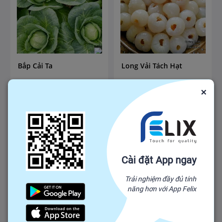
Bắp Cải Ta
Long Vải Tách Hạt
3,000
10,000
37,500
40,000
₫
-
₫
₫
-
₫
×
₫
10,000
₫
40,000
Số lượng mua tối thiểu: 100
Số lượng mua tối thiểu: 100
VN
VN
Cài đặt App ngay
Trải nghiệm đầy đủ tính
năng hơn với App Felix