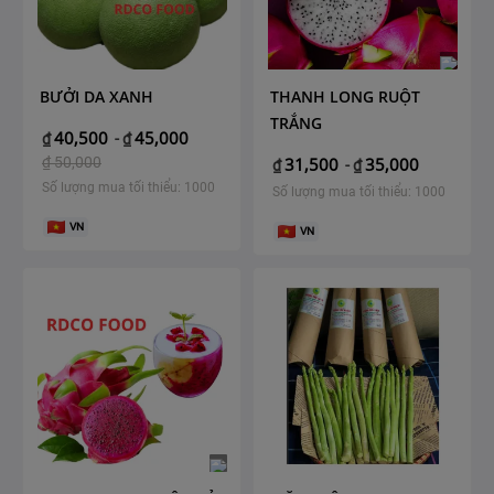
BƯỞI DA XANH
THANH LONG RUỘT
TRẮNG
40,500
45,000
₫
-
₫
₫
50,000
31,500
35,000
₫
-
₫
Số lượng mua tối thiểu: 1000
Số lượng mua tối thiểu: 1000
VN
VN