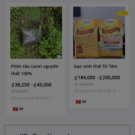
Phân sâu canxi nguyên
Gạo sinh thái Từ Tâm
chất 100%
184,000
200,000
₫
-
₫
38,250
45,000
₫
184,000
₫
-
₫
₫
54,000
Số lượng mua tối thiểu: 5
Số lượng mua tối thiểu: 1
VN
VN