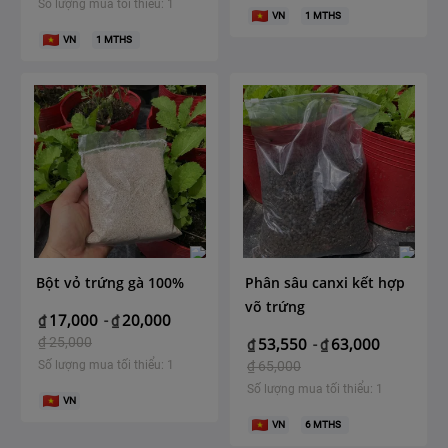
Số lượng mua tối thiểu: 1
VN
1
MTHS
VN
1
MTHS
Bột vỏ trứng gà 100%
Phân sâu canxi kết hợp
võ trứng
17,000
20,000
₫
-
₫
₫
25,000
53,550
63,000
₫
-
₫
Số lượng mua tối thiểu: 1
₫
65,000
Số lượng mua tối thiểu: 1
VN
VN
6
MTHS