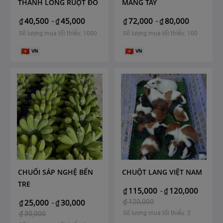
THANH LONG RUỘT ĐỎ
MĂNG TÂY
40,500
45,000
72,000
80,000
₫
-
₫
₫
-
₫
Số lượng mua tối thiểu: 1000
Số lượng mua tối thiểu: 100
VN
VN
CHUỐI SÁP NGHỆ BẾN
CHUỘT LANG VIỆT NAM
TRE
115,000
120,000
₫
-
₫
25,000
30,000
₫
120,000
₫
-
₫
₫
30,000
Số lượng mua tối thiểu: 2