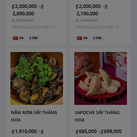
2,500,000
2,000,000
₫
-
₫
₫
-
₫
2,690,000
2,190,000
₫
2,850,000
₫
2,400,000
Số lượng mua tối thiểu: 10
Số lượng mua tối thiểu: 10
VN
2
YRS
VN
2
YRS
NẤM RƠM SẤY THĂNG
SAPOCHE SẤY THĂNG
HOA
HOA
1,910,000
685,000
699,000
₫
-
₫
₫
-
₫