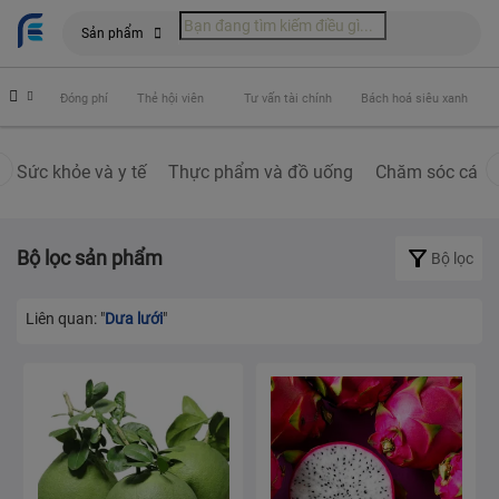
Sản phẩm
hiểm
Đóng phí
Thẻ hội viên
Tư vấn tài chính
Bách hoá siêu xanh
Sức khỏe và y tế
Thực phẩm và đồ uống
Chăm sóc cá nh
Bộ lọc sản phẩm
Bộ lọc
Liên quan: "
Dưa lưới
"