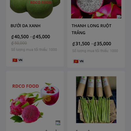
BƯỞI DA XANH
THANH LONG RUỘT
TRẮNG
40,500
45,000
₫
-
₫
₫
50,000
31,500
35,000
₫
-
₫
Số lượng mua tối thiểu: 1000
Số lượng mua tối thiểu: 1000
VN
VN