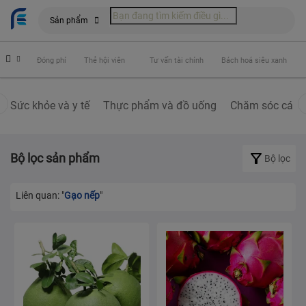
Sản phẩm
hiểm
Đóng phí
Thẻ hội viên
Tư vấn tài chính
Bách hoá siêu xanh
Sức khỏe và y tế
Thực phẩm và đồ uống
Chăm sóc cá nh
Bộ lọc sản phẩm
Bộ lọc
Liên quan: "
Gạo nếp
"