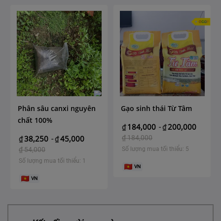
Phân sâu canxi nguyên
Gạo sinh thái Từ Tâm
chất 100%
184,000
200,000
₫
-
₫
38,250
45,000
₫
184,000
₫
-
₫
₫
54,000
Số lượng mua tối thiểu: 5
Số lượng mua tối thiểu: 1
VN
VN