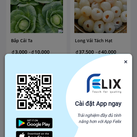
Bắp Cải Ta
Long Vải Tách Hạt
3,000
10,000
37,500
40,000
₫
-
₫
₫
-
₫
₫
10,000
₫
40,000
×
Số lượng mua tối thiểu: 100
Số lượng mua tối thiểu: 100
VN
VN
Cài đặt App ngay
Trải nghiệm đầy đủ tính
năng hơn với App Felix