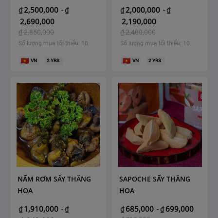
2,500,000
2,000,000
₫
-
₫
₫
-
₫
2,690,000
2,190,000
₫
2,850,000
₫
2,400,000
Số lượng mua tối thiểu: 10
Số lượng mua tối thiểu: 10
VN
2
YRS
VN
2
YRS
NẤM RƠM SẤY THĂNG
SAPOCHE SẤY THĂNG
HOA
HOA
1,910,000
685,000
699,000
₫
-
₫
₫
-
₫