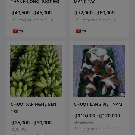
THANH LONG RUỘT ĐỎ
MĂNG TÂY
40,500
45,000
72,000
80,000
₫
-
₫
₫
-
₫
Số lượng mua tối thiểu: 1000
Số lượng mua tối thiểu: 100
VN
VN
CHUỐI SÁP NGHỆ BẾN
CHUỘT LANG VIỆT NAM
TRE
115,000
120,000
₫
-
₫
25,000
30,000
₫
120,000
₫
-
₫
₫
30,000
Số lượng mua tối thiểu: 2