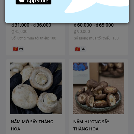
MỲ SẠCH ÔN LƯƠNG
MIẾN MỘC THANH
31,000
36,000
60,000
65,000
₫
-
₫
₫
-
₫
₫
45,000
₫
90,000
Số lượng mua tối thiểu: 100
Số lượng mua tối thiểu: 100
VN
VN
NẤM MỠ SẤY THĂNG
NẤM HƯƠNG SẤY
HOA
THĂNG HOA