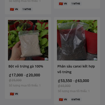
Số lượng mua tối thiểu: 1
VN
1
MTHS
VN
1
MTHS
Bột vỏ trứng gà 100%
Phân sâu canxi kết hợp
võ trứng
17,000
20,000
₫
-
₫
₫
25,000
53,550
63,000
₫
-
₫
Số lượng mua tối thiểu: 1
₫
65,000
Số lượng mua tối thiểu: 1
VN
VN
6
MTHS