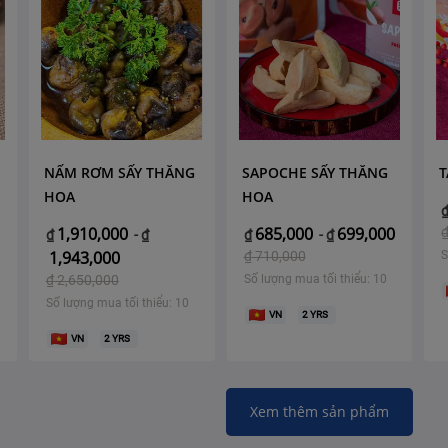
NẤM RƠM SẤY THĂNG
SAPOCHE SẤY THĂNG
T
HOA
HOA
1,910,000
685,000
699,000
₫
-
₫
₫
-
₫
1,943,000
₫
710,000
S
₫
2,650,000
Số lượng mua tối thiểu: 10
Số lượng mua tối thiểu: 10
VN
2
YRS
VN
2
YRS
Xem thêm sản phẩm