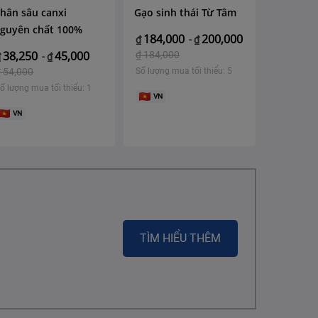
hân sâu canxi
Gạo sinh thái Từ Tâm
guyên chất 100%
184,000
200,000
₫
-
₫
38,250
45,000
₫
184,000
₫
-
₫
₫
54,000
Số lượng mua tối thiểu: 5
ố lượng mua tối thiểu: 1
VN
VN
TÌM HIỂU THÊM