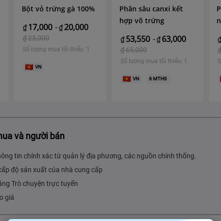
Bột vỏ trứng gà 100%
Phân sâu canxi kết
P
hợp võ trứng
n
17,000
20,000
₫
-
₫
53,550
63,000
₫
25,000
₫
-
₫
Số lượng mua tối thiểu: 1
₫
65,000
Số lượng mua tối thiểu: 1
S
VN
VN
6
MTHS
mua và người bán
hông tin chính xác từ quản lý địa phương, các nguồn chính thống.
cấp độ sản xuất của nhà cung cấp
ăng Trò chuyện trực tuyến
o giá