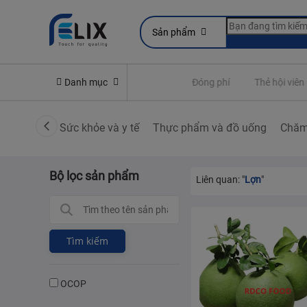
Sản phẩm
line
Yêu cầu quyền lợi bảo hiểm
Danh mục
Đóng phí
Thẻ hội viên
Sức khỏe và y tế
Thực phẩm và đồ uống
Chăm
Bộ lọc sản phẩm
Liên quan: "
Lợn
"
Tìm kiếm
OCOP