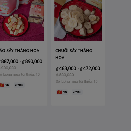
ÁO SẤY THĂNG HOA
CHUỐI SẤY THĂNG
HOA
887,000
890,000
₫
-
₫
463,000
472,000
₫
900,000
₫
-
₫
ố lượng mua tối thiểu: 10
₫
500,000
Số lượng mua tối thiểu: 10
VN
2
YRS
VN
2
YRS