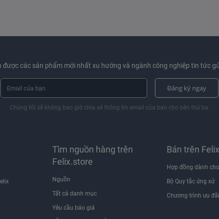
 được các sản phẩm mới nhất xu hướng và ngành công nghiệp tin tức gử
Đăng ký ngay
Chúng tôi sẽ không bao giờ chia sẻ thông tin email của bạn cho bên thứ ba.
Tìm nguồn hàng trên
Bán trên Feli
Felix.store
Hợp đồng dành cho
Nguồn
elix
Bộ Quy tắc ứng xử
Tất cả danh mục
Chương trình ưu đã
Yêu cầu báo giá