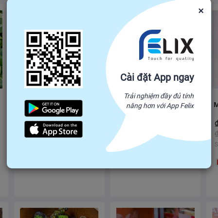
×
Cài đặt App ngay
Trải nghiệm đầy đủ tính
Long Vải Tách Hạt
MỲ SẠCH ÔN LƯƠNG
năng hơn với App Felix
37,500
40,000
31,000
36,000
₫
-
₫
₫
-
₫
₫
40,000
₫
45,000
Số lượng mua tối thiểu: 100
Số lượng mua tối thiểu: 100
S
VN
VN