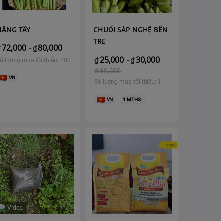
MĂNG TÂY
CHUỐI SÁP NGHỆ BẾN
TRE
72,000
80,000
₫
-
₫
25,000
30,000
₫
-
₫
ố lượng mua tối thiểu: 100
₫
30,000
VN
Số lượng mua tối thiểu: 1
VN
1
MTHS
Video