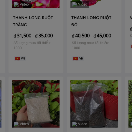
Video
Video
THANH LONG RUỘT
THANH LONG RUỘT
TRẮNG
ĐỎ
31,500
35,000
40,500
45,000
₫
-
₫
₫
-
₫
S
Số lượng mua tối thiểu:
Số lượng mua tối thiểu:
1000
1000
VN
VN
Video
Video