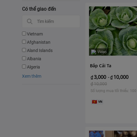
Có thể giao đến
Vietnam
Afghanistan
Aland Islands
Video
Albania
Bắp Cải Ta
Algeria
Xem thêm
3,000
10,000
₫
-
₫
₫
10,000
Số lượng mua tối thiểu: 100
VN