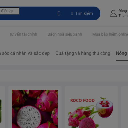
Đăng
Tìm kiếm
Tham 
Tư vấn tài chính
Bách hoá siêu xanh
Mua bảo hiểm online
 sóc cá nhân và sắc đẹp
Quà tặng và hàng thủ công
Nông 