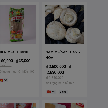
MIẾN MỘC THANH
NẤM MỠ SẤY THĂNG
HOA
60,000
65,000
₫
-
₫
2,500,000
₫
90,000
₫
-
₫
2,690,000
ố lượng mua tối thiểu: 100
₫
2,850,000
VN
Số lượng mua tối thiểu: 10
VN
2
YRS