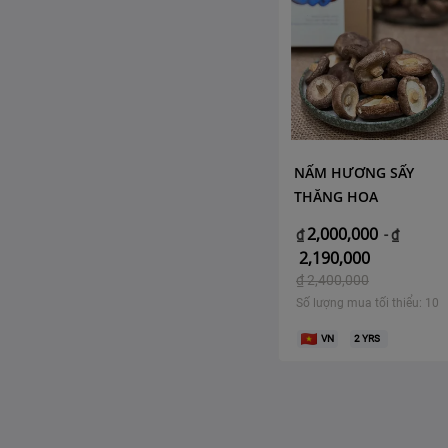
NẤM HƯƠNG SẤY
THĂNG HOA
2,000,000
₫
-
₫
2,190,000
₫
2,400,000
Số lượng mua tối thiểu: 10
VN
2
YRS