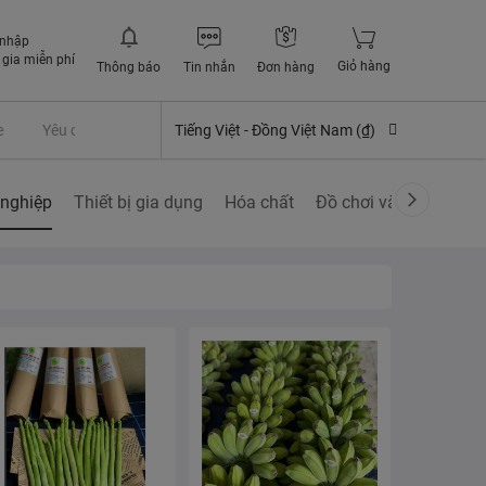
 nhập
gia miễn phí
Giỏ hàng
Thông báo
Tin nhắn
Đơn hàng
Yêu cầu quyền lợi bảo hiểm
Tiếng Việt -
Đồng Việt Nam (₫)
nghiệp
Thiết bị gia dụng
Hóa chất
Đồ chơi và các sở thí