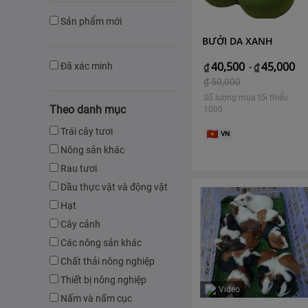
Sản phẩm mới
BƯỞI DA XANH
40,500
45,000
Đã xác minh
₫
-
₫
₫
50,000
Số lượng mua tối thiểu:
Theo danh mục
1000
Trái cây tươi
VN
Nông sản khác
Rau tươi
Dầu thực vật và động vật
Hạt
Cây cảnh
Các nông sản khác
Chất thải nông nghiệp
Thiết bị nông nghiệp
Video
Nấm và nấm cục