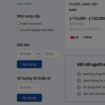
Xem thêm
CHUỘT LANG VIỆT
NAM
Nhà cung cấp
115,000
120,000
₫
-
₫
Felix Factories
₫
120,000
Số lượng mua tối thiểu: 2
Doanh nghiệp tiêu biểu
VN
1
MTHS
Giá bán
Áp dụng
Kết nối người 
Nơi tổng hợp t
Số lượng tối thiểu từ
Xem thông tin 
Sử dụng tính n
Tạo yêu cầu bá
Áp dụng