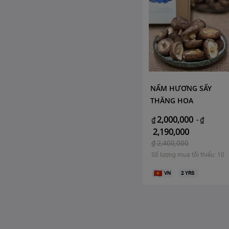
NẤM HƯƠNG SẤY
THĂNG HOA
2,000,000
₫
-
₫
2,190,000
₫
2,400,000
Số lượng mua tối thiểu: 10
VN
2
YRS