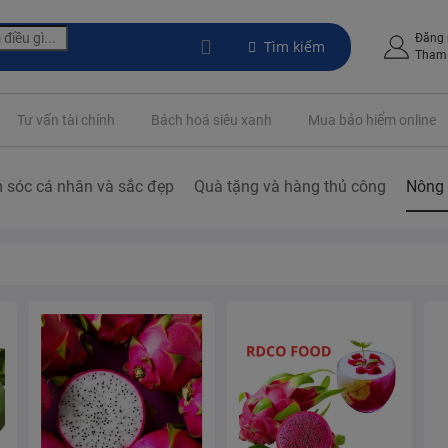
Đăng
Tìm kiếm
Tham 
Tư vấn tài chính
Bách hoá siêu xanh
Mua bảo hiểm online
 sóc cá nhân và sắc đẹp
Quà tặng và hàng thủ công
Nông 