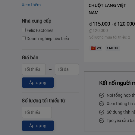
Xem thêm
CHUỘT LANG VIỆT
NAM
Nhà cung cấp
115,000
120,000
₫
-
₫
Felix Factories
₫
120,000
Số lượng mua tối thiểu: 2
Doanh nghiệp tiêu biểu
VN
1
MTHS
Giá bán
Áp dụng
Kết nối người 
Nơi tổng hợp t
Số lượng tối thiểu từ
Xem thông tin 
Sử dụng tính n
Tạo yêu cầu bá
Áp dụng