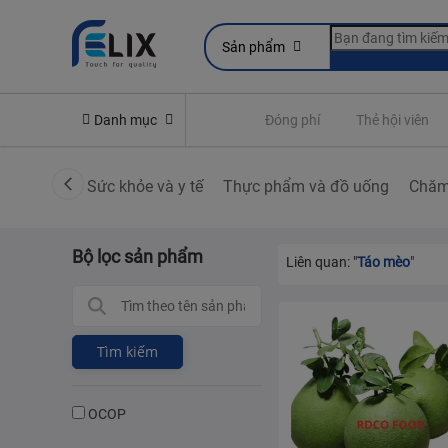
Sản phẩm
line
Yêu cầu quyền lợi bảo hiểm
Danh mục
Đóng phí
Thẻ hội viên
Sức khỏe và y tế
Thực phẩm và đồ uống
Chăm
Bộ lọc sản phẩm
Liên quan: "
Táo mèo
"
Tìm kiếm
OCOP