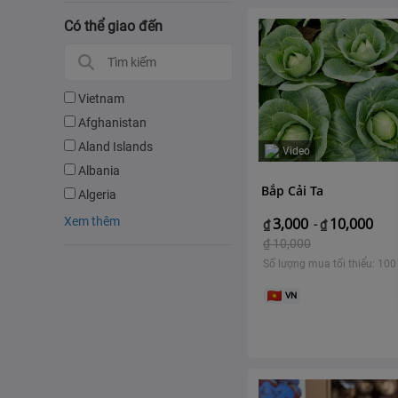
Có thể giao đến
Vietnam
Afghanistan
Aland Islands
Video
Albania
Bắp Cải Ta
Algeria
Xem thêm
3,000
10,000
₫
-
₫
₫
10,000
Số lượng mua tối thiểu: 100
VN