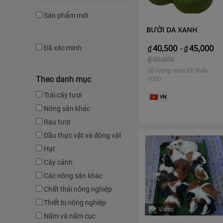
Sản phẩm mới
BƯỞI DA XANH
40,500
45,000
Đã xác minh
₫
-
₫
₫
50,000
Số lượng mua tối thiểu:
Theo danh mục
1000
Trái cây tươi
VN
Nông sản khác
Rau tươi
Dầu thực vật và động vật
Hạt
Cây cảnh
Các nông sản khác
Chất thải nông nghiệp
Thiết bị nông nghiệp
Video
Nấm và nấm cục