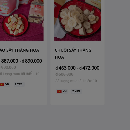
ÁO SẤY THĂNG HOA
CHUỐI SẤY THĂNG
HOA
887,000
890,000
₫
-
₫
463,000
472,000
₫
900,000
₫
-
₫
ố lượng mua tối thiểu: 10
₫
500,000
Số lượng mua tối thiểu: 10
VN
2
YRS
VN
2
YRS