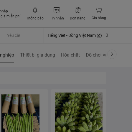
 nhập
gia miễn phí
Giỏ hàng
Thông báo
Tin nhắn
Đơn hàng
Yêu cầu quyền lợi bảo hiểm
Tiếng Việt -
Đồng Việt Nam (₫)
nghiệp
Thiết bị gia dụng
Hóa chất
Đồ chơi và các sở thí