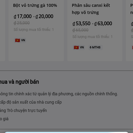
Bột vỏ trứng gà 100%
Phân sâu canxi kết
P
hợp võ trứng
n
17,000
20,000
₫
-
₫
53,550
63,000
₫
25,000
₫
-
₫
Số lượng mua tối thiểu: 1
₫
65,000
Số lượng mua tối thiểu: 1
S
VN
VN
6
MTHS
mua và người bán
hông tin chính xác từ quản lý địa phương, các nguồn chính thống.
cấp độ sản xuất của nhà cung cấp
ăng Trò chuyện trực tuyến
o giá