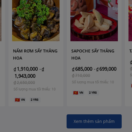
NẤM RƠM SẤY THĂNG
SAPOCHE SẤY THĂNG
T
HOA
HOA
1,910,000
685,000
699,000
₫
-
₫
₫
-
₫
1,943,000
₫
710,000
S
₫
2,650,000
Số lượng mua tối thiểu: 10
Số lượng mua tối thiểu: 10
VN
2
YRS
VN
2
YRS
Xem thêm sản phẩm