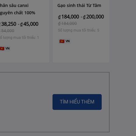
hân sâu canxi
Gạo sinh thái Từ Tâm
guyên chất 100%
184,000
200,000
₫
-
₫
38,250
45,000
₫
184,000
₫
-
₫
₫
54,000
Số lượng mua tối thiểu: 5
ố lượng mua tối thiểu: 1
VN
VN
TÌM HIỂU THÊM