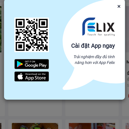
×
Cài đặt App ngay
Trải nghiệm đầy đủ tính
Long Vải Tách Hạt
MỲ SẠCH ÔN LƯƠNG
năng hơn với App Felix
37,500
40,000
31,000
36,000
₫
-
₫
₫
-
₫
₫
40,000
₫
45,000
Số lượng mua tối thiểu: 100
Số lượng mua tối thiểu: 100
S
VN
VN