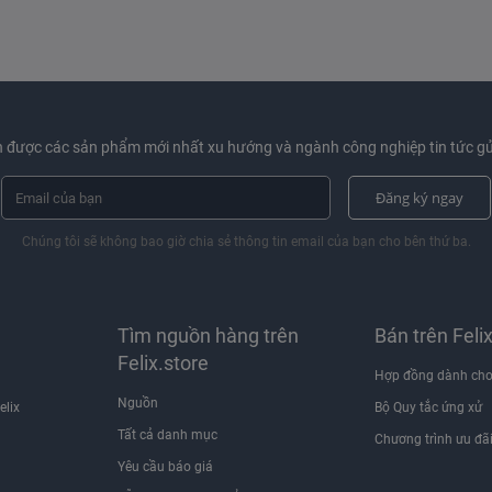
 được các sản phẩm mới nhất xu hướng và ngành công nghiệp tin tức gử
Đăng ký ngay
Chúng tôi sẽ không bao giờ chia sẻ thông tin email của bạn cho bên thứ ba.
Tìm nguồn hàng trên
Bán trên Feli
Felix.store
Hợp đồng dành cho
Nguồn
elix
Bộ Quy tắc ứng xử
Tất cả danh mục
Chương trình ưu đã
Yêu cầu báo giá