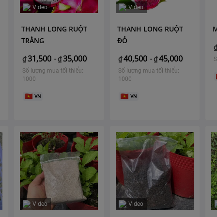
Video
Video
THANH LONG RUỘT
THANH LONG RUỘT
TRẮNG
ĐỎ
31,500
35,000
40,500
45,000
₫
-
₫
₫
-
₫
S
Số lượng mua tối thiểu:
Số lượng mua tối thiểu:
1000
1000
VN
VN
Video
Video