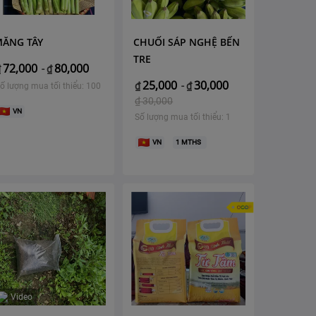
MĂNG TÂY
CHUỐI SÁP NGHỆ BẾN
TRE
72,000
80,000
₫
-
₫
25,000
30,000
₫
-
₫
ố lượng mua tối thiểu: 100
₫
30,000
VN
Số lượng mua tối thiểu: 1
VN
1
MTHS
Video