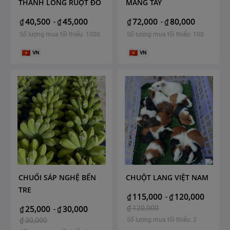
THANH LONG RUỘT ĐỎ
MĂNG TÂY
40,500
45,000
72,000
80,000
₫
-
₫
₫
-
₫
Số lượng mua tối thiểu: 1000
Số lượng mua tối thiểu: 100
VN
VN
CHUỐI SÁP NGHỆ BẾN
CHUỘT LANG VIỆT NAM
TRE
115,000
120,000
₫
-
₫
25,000
30,000
₫
120,000
₫
-
₫
₫
30,000
Số lượng mua tối thiểu: 2