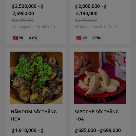
2,500,000
2,000,000
₫
-
₫
₫
-
₫
2,690,000
2,190,000
₫
2,850,000
₫
2,400,000
Số lượng mua tối thiểu: 10
Số lượng mua tối thiểu: 10
VN
2
YRS
VN
2
YRS
NẤM RƠM SẤY THĂNG
SAPOCHE SẤY THĂNG
HOA
HOA
1,910,000
685,000
699,000
₫
-
₫
₫
-
₫