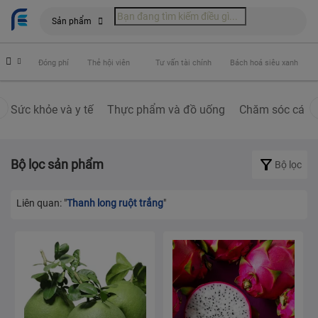
Sản phẩm
hiểm
Đóng phí
Thẻ hội viên
Tư vấn tài chính
Bách hoá siêu xanh
Sức khỏe và y tế
Thực phẩm và đồ uống
Chăm sóc cá nh
Bộ lọc sản phẩm
Bộ lọc
Liên quan: "
Thanh long ruột trắng
"