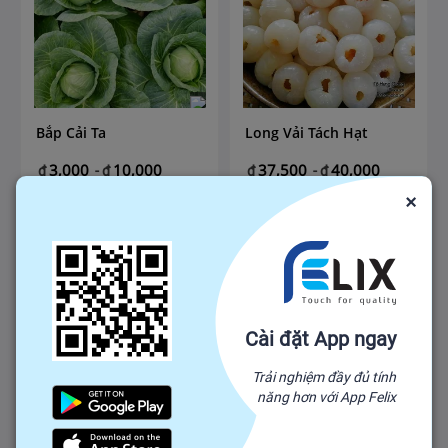
Bắp Cải Ta
Long Vải Tách Hạt
3,000
10,000
37,500
40,000
₫
-
₫
₫
-
₫
₫
10,000
₫
40,000
×
Số lượng mua tối thiểu: 100
Số lượng mua tối thiểu: 100
VN
VN
Cài đặt App ngay
Trải nghiệm đầy đủ tính
năng hơn với App Felix