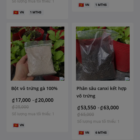
Số lượng mua tối thiểu: 1
VN
1
MTHS
VN
1
MTHS
Bột vỏ trứng gà 100%
Phân sâu canxi kết hợp
võ trứng
17,000
20,000
₫
-
₫
₫
25,000
53,550
63,000
₫
-
₫
Số lượng mua tối thiểu: 1
₫
65,000
Số lượng mua tối thiểu: 1
VN
VN
6
MTHS