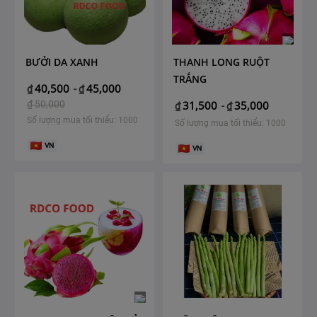
BƯỞI DA XANH
THANH LONG RUỘT
TRẮNG
40,500
45,000
₫
-
₫
₫
50,000
31,500
35,000
₫
-
₫
Số lượng mua tối thiểu: 1000
Số lượng mua tối thiểu: 1000
VN
VN