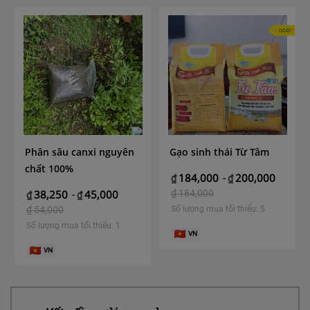
Phân sâu canxi nguyên
Gạo sinh thái Từ Tâm
chất 100%
184,000
200,000
₫
-
₫
38,250
45,000
₫
184,000
₫
-
₫
₫
54,000
Số lượng mua tối thiểu: 5
Số lượng mua tối thiểu: 1
VN
VN