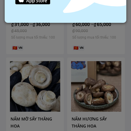
MỲ SẠCH ÔN LƯƠNG
MIẾN MỘC THANH
31,000
36,000
60,000
65,000
₫
-
₫
₫
-
₫
₫
45,000
₫
90,000
Số lượng mua tối thiểu: 100
Số lượng mua tối thiểu: 100
VN
VN
NẤM MỠ SẤY THĂNG
NẤM HƯƠNG SẤY
HOA
THĂNG HOA