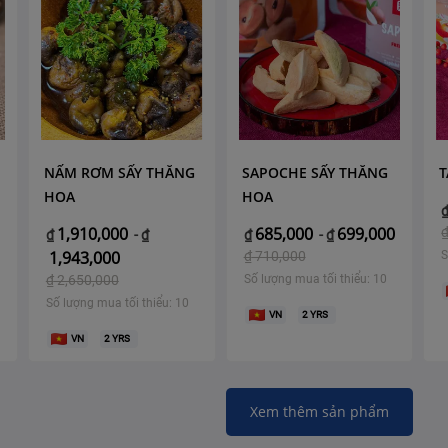
NẤM RƠM SẤY THĂNG
SAPOCHE SẤY THĂNG
T
HOA
HOA
1,910,000
685,000
699,000
₫
-
₫
₫
-
₫
1,943,000
₫
710,000
S
₫
2,650,000
Số lượng mua tối thiểu: 10
Số lượng mua tối thiểu: 10
VN
2
YRS
VN
2
YRS
Xem thêm sản phẩm