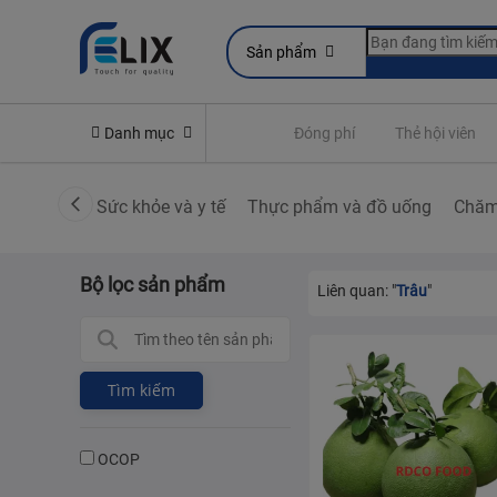
Sản phẩm
line
Yêu cầu quyền lợi bảo hiểm
Danh mục
Đóng phí
Thẻ hội viên
Sức khỏe và y tế
Thực phẩm và đồ uống
Chăm
Bộ lọc sản phẩm
Liên quan: "
Trâu
"
Tìm kiếm
OCOP