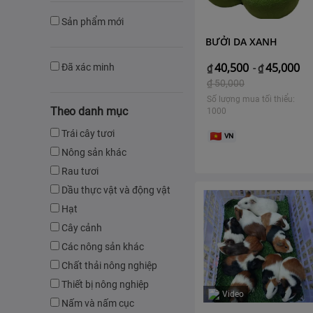
Sản phẩm mới
BƯỞI DA XANH
40,500
45,000
Đã xác minh
₫
-
₫
₫
50,000
Số lượng mua tối thiểu:
Theo danh mục
1000
Trái cây tươi
VN
Nông sản khác
Rau tươi
Dầu thực vật và động vật
Hạt
Cây cảnh
Các nông sản khác
Chất thải nông nghiệp
Thiết bị nông nghiệp
Video
Nấm và nấm cục