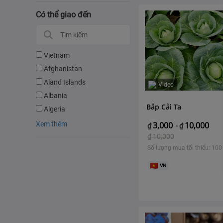
Có thể giao đến
Vietnam
Afghanistan
Aland Islands
Video
Albania
Bắp Cải Ta
Algeria
Xem thêm
3,000
10,000
₫
-
₫
₫
10,000
Số lượng mua tối thiểu: 100
VN