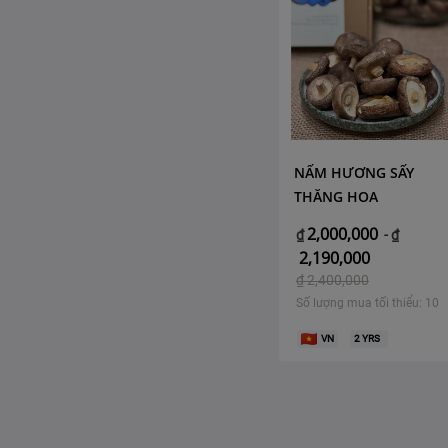
NẤM HƯƠNG SẤY
THĂNG HOA
2,000,000
₫
-
₫
2,190,000
₫
2,400,000
Số lượng mua tối thiểu: 10
VN
2
YRS