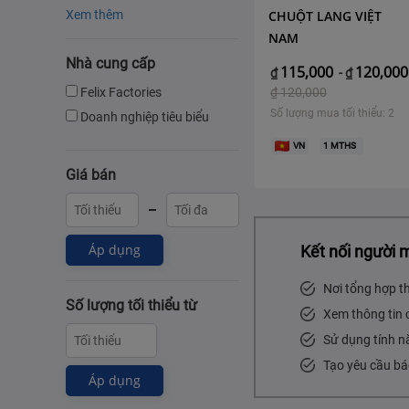
Xem thêm
CHUỘT LANG VIỆT
NAM
Nhà cung cấp
115,000
120,000
₫
-
₫
Felix Factories
₫
120,000
Số lượng mua tối thiểu: 2
Doanh nghiệp tiêu biểu
VN
1
MTHS
Giá bán
Áp dụng
Kết nối người 
Nơi tổng hợp t
Số lượng tối thiểu từ
Xem thông tin 
Sử dụng tính n
Tạo yêu cầu bá
Áp dụng