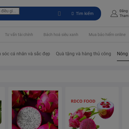
Đăng
Tìm kiếm
Tham 
Tư vấn tài chính
Bách hoá siêu xanh
Mua bảo hiểm online
 sóc cá nhân và sắc đẹp
Quà tặng và hàng thủ công
Nông 