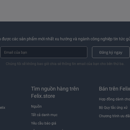
 được các sản phẩm mới nhất xu hướng và ngành công nghiệp tin tức gử
Đăng ký ngay
Chúng tôi sẽ không bao giờ chia sẻ thông tin email của bạn cho bên thứ ba.
Tìm nguồn hàng trên
Bán trên Feli
Felix.store
Hợp đồng dành cho
Nguồn
elix
Bộ Quy tắc ứng xử
Tất cả danh mục
Chương trình ưu đã
Yêu cầu báo giá