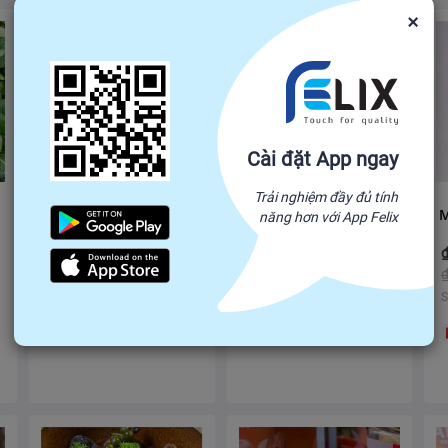
×
Cài đặt App ngay
Trải nghiệm đầy đủ tính
Long Vải Tách Hạt
MỲ SẠCH ÔN LƯƠNG
năng hơn với App Felix
37,500
40,000
31,000
36,000
₫
-
₫
₫
-
₫
₫
40,000
₫
45,000
Số lượng mua tối thiểu: 100
Số lượng mua tối thiểu: 100
S
VN
VN