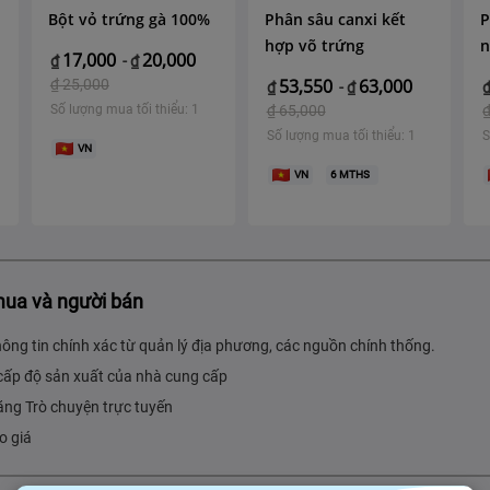
Bột vỏ trứng gà 100%
Phân sâu canxi kết
P
hợp võ trứng
n
17,000
20,000
₫
-
₫
53,550
63,000
₫
25,000
₫
-
₫
Số lượng mua tối thiểu: 1
₫
65,000
Số lượng mua tối thiểu: 1
S
VN
VN
6
MTHS
mua và người bán
hông tin chính xác từ quản lý địa phương, các nguồn chính thống.
cấp độ sản xuất của nhà cung cấp
ăng Trò chuyện trực tuyến
o giá