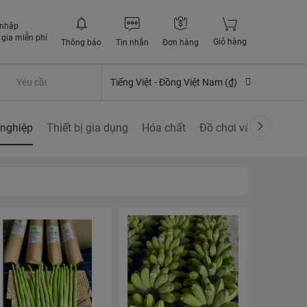
 nhập
gia miễn phí
Giỏ hàng
Thông báo
Tin nhắn
Đơn hàng
Yêu cầu quyền lợi bảo hiểm
Tiếng Việt -
Đồng Việt Nam (₫)
nghiệp
Thiết bị gia dụng
Hóa chất
Đồ chơi và các sở thí