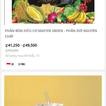
PHÂN BÓN HỮU CƠ MASTER GREEN - PHÂN DƠI NGUYÊN
CHẤT
41,250
49,500
₫
-
₫
₫
55,000
Số lượng mua tối thiểu: 10
ID
2
YRS