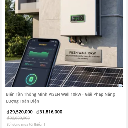
Biến Tần Thông Minh PISEN Wall 10kW - Giải Pháp Năng
Lượng Toàn Diện
29,520,000
31,816,000
₫
-
₫
₫
32,800,000
Số lượng mua tối thiểu: 1