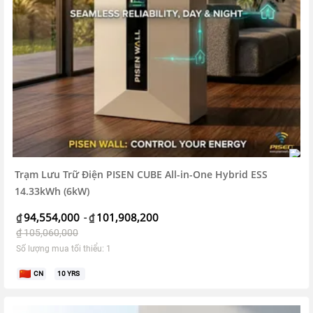
Trạm Lưu Trữ Điện PISEN CUBE All-in-One Hybrid ESS
14.33kWh (6kW)
94,554,000
101,908,200
₫
-
₫
₫
105,060,000
Số lượng mua tối thiểu: 1
CN
10
YRS