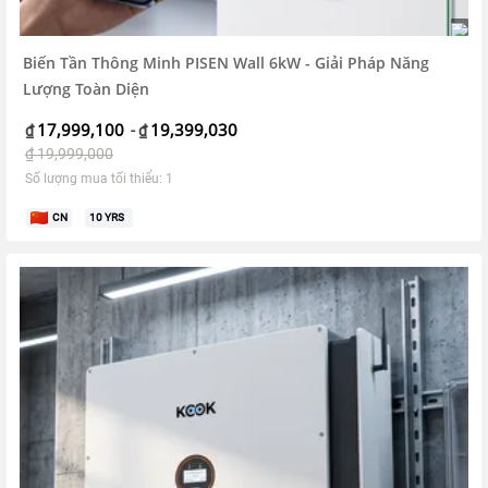
Biến Tần Thông Minh PISEN Wall 6kW - Giải Pháp Năng
Lượng Toàn Diện
17,999,100
19,399,030
₫
-
₫
₫
19,999,000
Số lượng mua tối thiểu: 1
CN
10
YRS