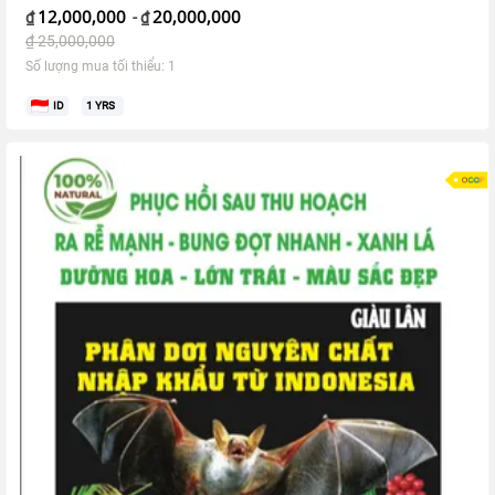
12,000,000
20,000,000
₫
-
₫
₫
25,000,000
Số lượng mua tối thiểu: 1
ID
1
YRS