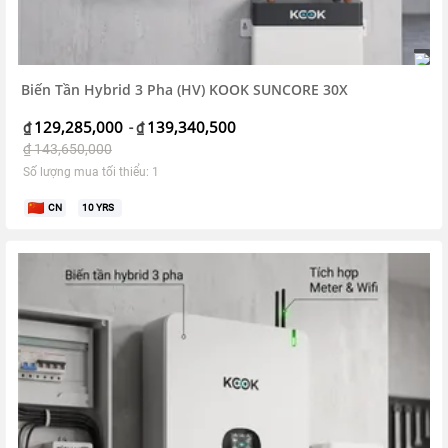
Biến Tần Hybrid 3 Pha (HV) KOOK SUNCORE 30X
129,285,000
139,340,500
₫
-
₫
₫
143,650,000
Số lượng mua tối thiểu: 1
CN
10
YRS