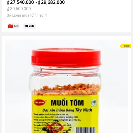
27,540,000
29,682,000
₫
-
₫
₫
30,600,000
Số lượng mua tối thiểu: 1
CN
10
YRS