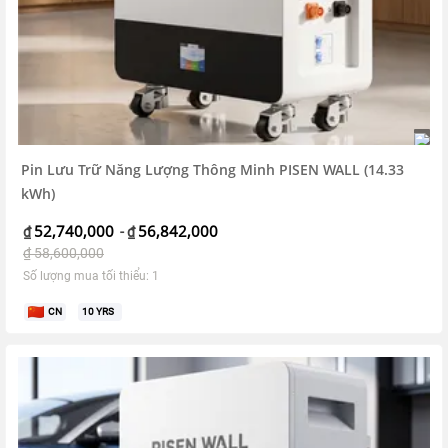
Pin Lưu Trữ Năng Lượng Thông Minh PISEN WALL (14.33
kWh)
52,740,000
56,842,000
₫
-
₫
₫
58,600,000
Số lượng mua tối thiểu: 1
CN
10
YRS