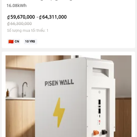
16.08kWh
59,670,000
64,311,000
₫
-
₫
₫
66,300,000
Số lượng mua tối thiểu: 1
CN
10
YRS