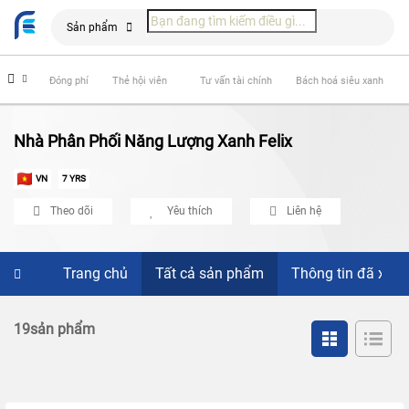
Sản phẩm
hiểm
Đóng phí
Thẻ hội viên
Tư vấn tài chính
Bách hoá siêu xanh
Nhà Phân Phối Năng Lượng Xanh Felix
VN
7 YRS
Theo dõi
Yêu thích
Liên hệ
Trang chủ
Tất cả sản phẩm
Thông tin đã xác
19sản phẩm