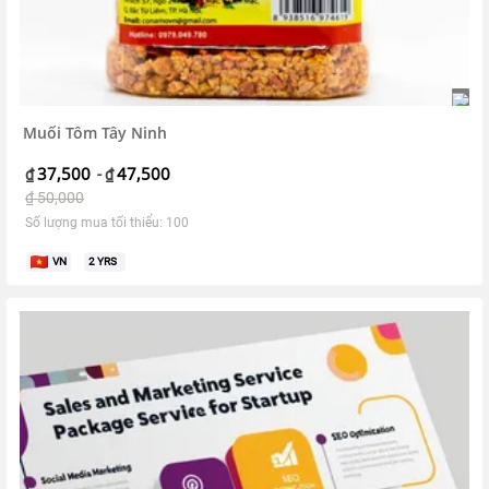
Muối Tôm Tây Ninh
37,500
47,500
₫
-
₫
₫
50,000
Số lượng mua tối thiểu: 100
VN
2
YRS