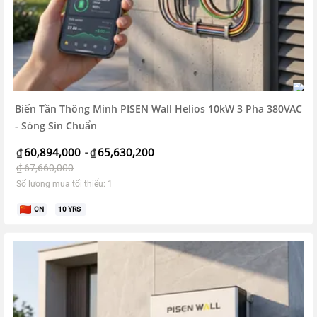
Biến Tần Thông Minh PISEN Wall Helios 10kW 3 Pha 380VAC
- Sóng Sin Chuẩn
60,894,000
65,630,200
₫
-
₫
₫
67,660,000
Số lượng mua tối thiểu: 1
CN
10
YRS