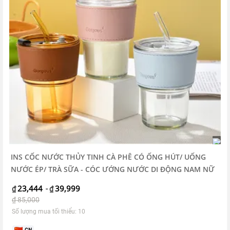
INS CỐC NƯỚC THỦY TINH CÀ PHÊ CÓ ỐNG HÚT/ UỐNG
NƯỚC ÉP/ TRÀ SỮA - CÓC ƯỚNG NƯỚC DI ĐỘNG NAM NỮ
23,444
39,999
₫
-
₫
₫
85,000
Số lượng mua tối thiểu: 10
CN