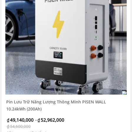
Pin Lưu Trữ Năng Lượng Thông Minh PISEN WALL
10.24kWh (200Ah)
49,140,000
52,962,000
₫
-
₫
₫
54,600,000