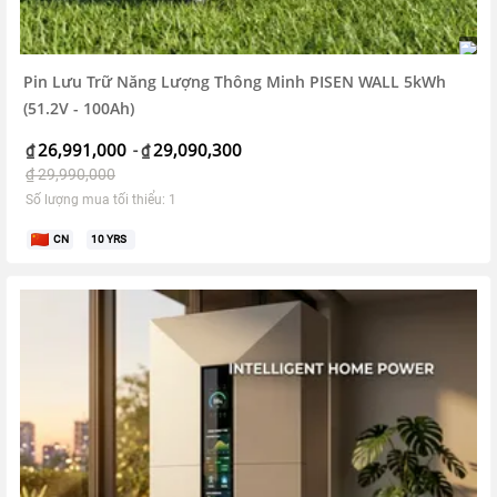
Pin Lưu Trữ Năng Lượng Thông Minh PISEN WALL 5kWh
(51.2V - 100Ah)
26,991,000
29,090,300
₫
-
₫
₫
29,990,000
Số lượng mua tối thiểu: 1
CN
10
YRS