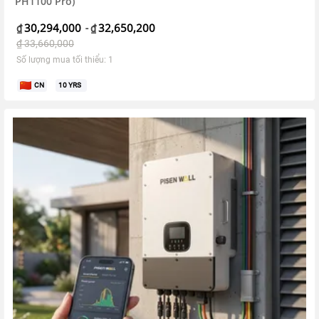
PH1100 Pro)
30,294,000
32,650,200
₫
-
₫
₫
33,660,000
Số lượng mua tối thiểu: 1
CN
10
YRS