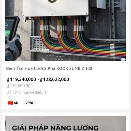
Biến Tần Hòa Lưới 3 Pha KOOK SUNBIZ 100
119,340,000
128,622,000
₫
-
₫
₫
132,600,000
Số lượng mua tối thiểu: 1
CN
10
YRS