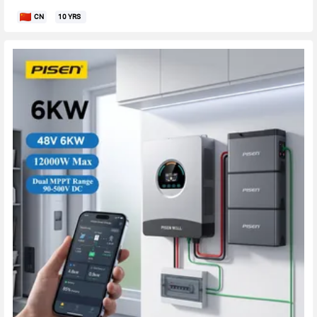
CN
10
YRS