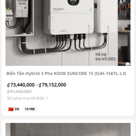
Biến Tần Hybrid 3 Pha KOOK SUNCORE 15 (SUH-15KTL-L3)
73,440,000
79,152,000
₫
-
₫
₫
81,600,000
Số lượng mua tối thiểu: 1
CN
10
YRS