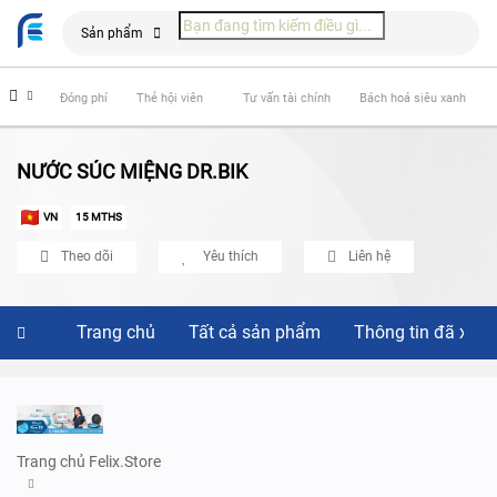
Sản phẩm
hiểm
Đóng phí
Thẻ hội viên
Tư vấn tài chính
Bách hoá siêu xanh
NƯỚC SÚC MIỆNG DR.BIK
VN
15 MTHS
Theo dõi
Yêu thích
Liên hệ
Trang chủ
Tất cả sản phẩm
Thông tin đã xác
Trang chủ Felix.Store