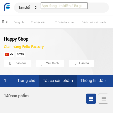
Sản phẩm
hiểm
Đóng phí
Thẻ hội viên
Tư vấn tài chính
Bách hoá siêu xanh
Happy Shop
Gian hàng Felix Factory
VN
3 YRS
Theo dõi
Yêu thích
Liên hệ
Trang chủ
Tất cả sản phẩm
Thông tin đã xác
140sản phẩm