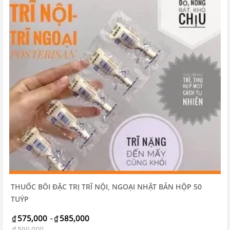
THUỐC BÔI ĐẶC TRỊ TRĨ NỘI, NGOẠI NHẬT BẢN HỘP 50
TUÝP
575,000
585,000
₫
-
₫
₫
590,000