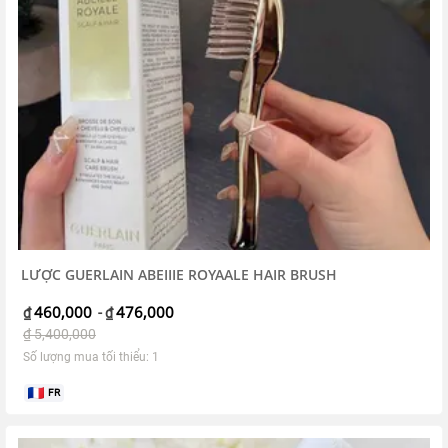
LƯỢC GUERLAIN ABEIIIE ROYAALE HAIR BRUSH
460,000
476,000
₫
-
₫
₫
5,400,000
Số lượng mua tối thiểu: 1
FR