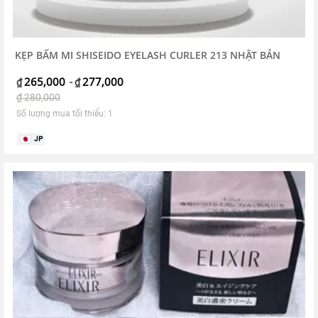
KẸP BẤM MI SHISEIDO EYELASH CURLER 213 NHẬT BẢN
265,000
277,000
₫
-
₫
₫
280,000
Số lượng mua tối thiểu: 1
JP