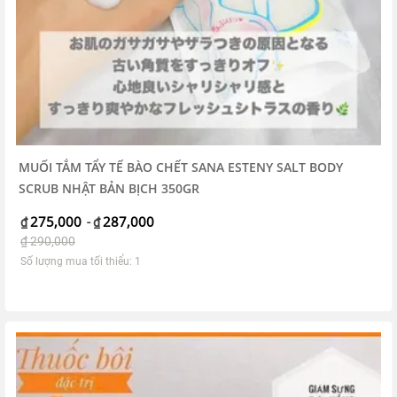
MUỐI TẮM TẨY TẾ BÀO CHẾT SANA ESTENY SALT BODY
SCRUB NHẬT BẢN BỊCH 350GR
275,000
287,000
₫
-
₫
₫
290,000
Số lượng mua tối thiểu: 1