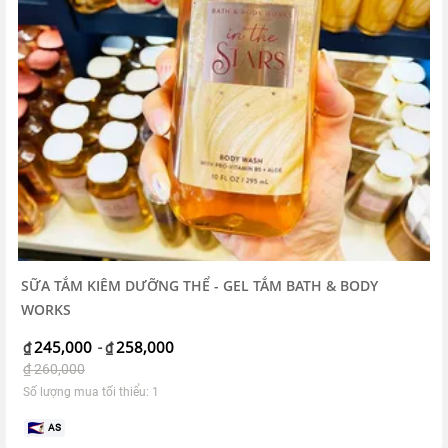
SỮA TẮM KIÊM DƯỠNG THỂ - GEL TẮM BATH & BODY
WORKS
245,000
258,000
₫
-
₫
₫
260,000
Số lượng mua tối thiểu: 1
AS