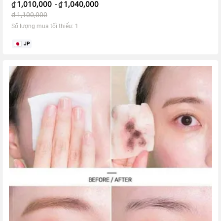
1,010,000
1,040,000
₫
-
₫
₫
1,100,000
Số lượng mua tối thiểu: 1
JP