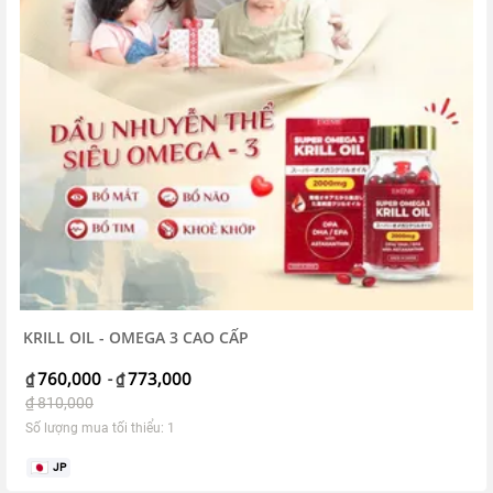
KRILL OIL - OMEGA 3 CAO CẤP
760,000
773,000
₫
-
₫
₫
810,000
Số lượng mua tối thiểu: 1
JP