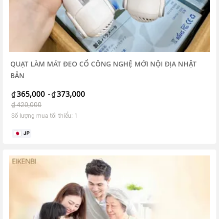
QUẠT LÀM MÁT ĐEO CỔ CÔNG NGHỆ MỚI NỘI ĐỊA NHẬT
BẢN
365,000
373,000
₫
-
₫
₫
420,000
Số lượng mua tối thiểu: 1
JP