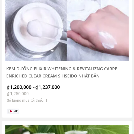
KEM DƯỠNG ELIXIR WHITENING & REVITALIZNG CARRE
ENRICHED CLEAR CREAM SHISEIDO NHẬT BẢN
1,200,000
1,237,000
₫
-
₫
₫
1,250,000
Số lượng mua tối thiểu: 1
JP