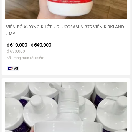
VIÊN BỔ XƯƠNG KHỚP - GLUCOSAMIN 375 VIÊN KIRKLAND
- MỸ
610,000
640,000
₫
-
₫
₫
690,000
Số lượng mua tối thiểu: 1
AS