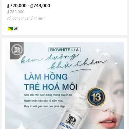
720,000
743,000
₫
-
₫
₫
750,000
Số lượng mua tối thiểu: 1
GF