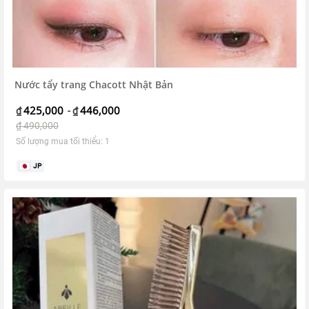
Nước tẩy trang Chacott Nhật Bản
425,000
446,000
₫
-
₫
₫
490,000
Số lượng mua tối thiểu: 1
JP