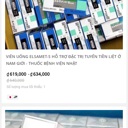
VIÊN UỐNG ELSAMET-S HỖ TRỢ ĐẶC TRỊ TUYẾN TIỀN LIỆT Ở
NAM GIỚI - THUỐC BỆNH VIỆN NHẬT
619,000
634,000
₫
-
₫
₫
640,000
Số lượng mua tối thiểu: 1
JP