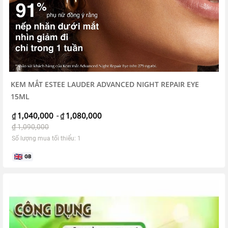
KEM MẮT ESTEE LAUDER ADVANCED NIGHT REPAIR EYE
15ML
1,040,000
1,080,000
₫
-
₫
₫
1,090,000
Số lượng mua tối thiểu: 1
GB