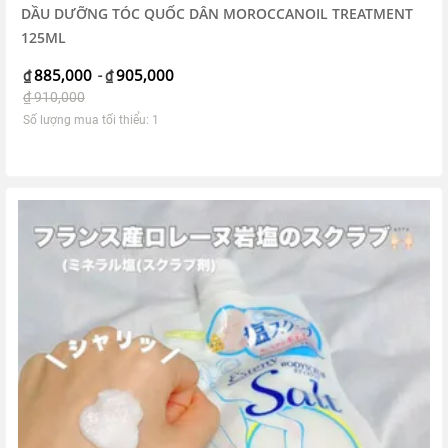
DẦU DƯỠNG TÓC QUỐC DÂN MOROCCANOIL TREATMENT
125ML
885,000
905,000
₫
-
₫
₫
910,000
Số lượng mua tối thiểu: 1