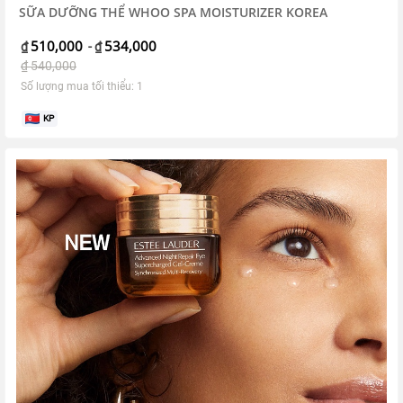
SỮA DƯỠNG THỂ WHOO SPA MOISTURIZER KOREA
510,000
534,000
₫
-
₫
₫
540,000
Số lượng mua tối thiểu: 1
KP