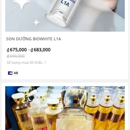
SON DƯỠNG BIOWHITE L1A
675,000
683,000
₫
-
₫
₫
690,000
Số lượng mua tối thiểu: 1
AS