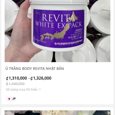
Ủ TRẮNG BODY REVITA NHẬT BẢN
1,310,000
1,326,000
₫
-
₫
₫
1,340,000
Số lượng mua tối thiểu: 1
JP