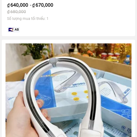
640,000
670,000
₫
-
₫
₫
680,000
Số lượng mua tối thiểu: 1
AS