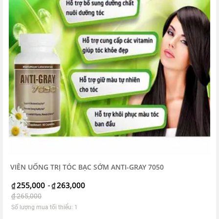
VIÊN UỐNG TRỊ TÓC BẠC SỚM ANTI-GRAY 7050
255,000
263,000
₫
-
₫
₫
265,000
Số lượng mua tối thiểu: 1