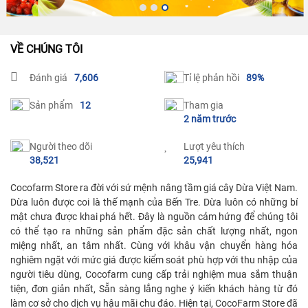
VỀ CHÚNG TÔI
Đánh giá
7,606
Tỉ lệ phản hồi
89%
Sản phẩm
12
Tham gia
2 năm trước
Người theo dõi
Lượt yêu thích
38,521
25,941
Cocofarm Store ra đời với sứ mệnh nâng tầm giá cây Dừa Việt Nam. 
Dừa luôn được coi là thế mạnh của Bến Tre. Dừa luôn có những bí 
mật chưa được khai phá hết. Đây là nguồn cảm hứng để chúng tôi 
có thể tạo ra những sản phẩm đặc sản chất lượng nhất, ngon 
miệng nhất, an tâm nhất. Cùng với khâu vận chuyển hàng hóa 
nghiêm ngặt với mức giá được kiểm soát phù hợp với thu nhập của 
người tiêu dùng, Cocofarm cung cấp trải nghiệm mua sắm thuận 
tiện, đơn giản nhất, Sẵn sàng lắng nghe ý kiến khách hàng từ đó 
làm cơ sở cho dịch vụ hậu mãi chu đáo. Hiện tại, CocoFarm Store đã 