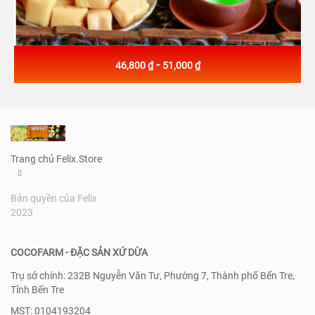
-
46,800 ₫
51,000 ₫
Trang chủ Felix.Store
Bản quyền của Felix
2023
COCOFARM - ĐẶC SẢN XỨ DỪA
Trụ sở chính: 232B Nguyễn Văn Tư, Phường 7, Thành phố Bến Tre,
Tỉnh Bến Tre
MST: 0104193204