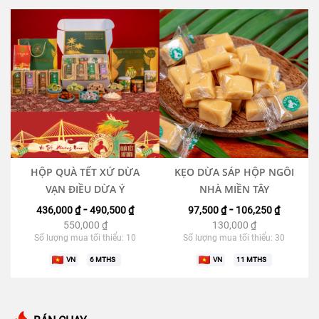
HỘP QUÀ TẾT XỨ DỪA
KẸO DỪA SÁP HỘP NGÔI
VẠN ĐIỀU DỪA Ý
NHÀ MIỀN TÂY
-
-
436,000 ₫
490,500 ₫
97,500 ₫
106,250 ₫
550,000
₫
130,000
₫
Số lượng mua tối thiểu: 10
Số lượng mua tối thiểu: 30
VN
6
MTHS
VN
11
MTHS