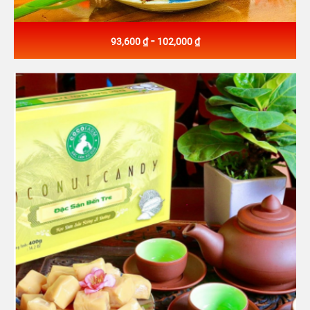
-
93,600 ₫
102,000 ₫