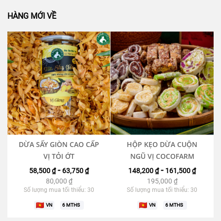
HÀNG MỚI VỀ
DỪA SẤY GIÒN CAO CẤP
HỘP KẸO DỪA CUỘN
VỊ TỎI ỚT
NGŨ VỊ COCOFARM
-
-
58,500 ₫
63,750 ₫
148,200 ₫
161,500 ₫
80,000
₫
195,000
₫
Số lượng mua tối thiểu: 30
Số lượng mua tối thiểu: 30
VN
6
MTHS
VN
6
MTHS