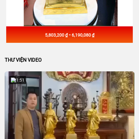
-
5,803,200 ₫
6,190,080 ₫
THƯ VIỆN VIDEO
01:51