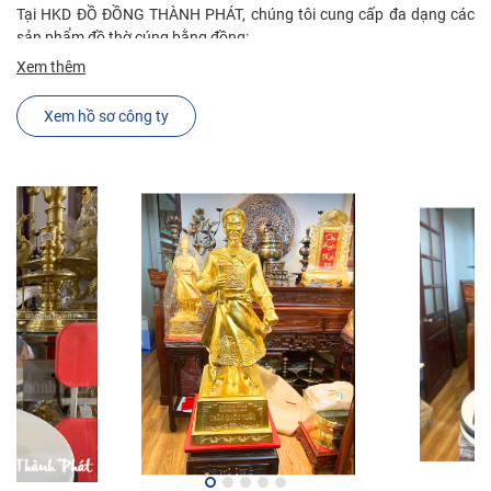
Tại HKD ĐỒ ĐỒNG THÀNH PHÁT, chúng tôi cung cấp đa dạng các 
sản phẩm đồ thờ cúng bằng đồng:

Xem thêm
Đỉnh đồng: Đỉnh đồng là vật phẩm không thể thiếu trên mỗi ban thờ 
gia tiên, thể hiện lòng thành kính và biết ơn đối với ông bà tổ tiên. 
Xem hồ sơ công ty
HKD ĐỒ ĐỒNG THÀNH PHÁT có nhiều mẫu đỉnh đồng với kích 
thước, kiểu dáng và hoa văn phong phú, đáp ứng mọi nhu cầu của 
quý khách hàng.

Mở trong cửa sổ mới

Lư hương đồng: Lư hương đồng là nơi để đốt nhang, tạo nên bầu 
không khí thanh tịnh và ấm cúng cho không gian thờ cúng. HKD ĐỒ 
ĐỒNG THÀNH PHÁT cung cấp nhiều mẫu lư hương đồng với thiết kế 
tinh xảo, sang trọng, mang đến sự hài lòng cho quý khách hàng.

Bộ đồ thờ cúng bằng đồng: HKD ĐỒ ĐỒNG THÀNH PHÁT cung cấp 
các bộ đồ thờ cúng bằng đồng đầy đủ, bao gồm: đỉnh đồng, lư 
hương đồng, hạc đồng, chân nến đồng, hoa văn đồng, bát hương 
đồng,... với thiết kế đồng bộ, tạo nên sự trang trọng và linh thiêng 
cho không gian thờ cúng.
