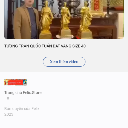
TƯỢNG TRẦN QUỐC TUẤN DÁT VÀNG SIZE 40
Xem thêm video
Trang chủ Felix.Store
Bản quyền của Felix
2023