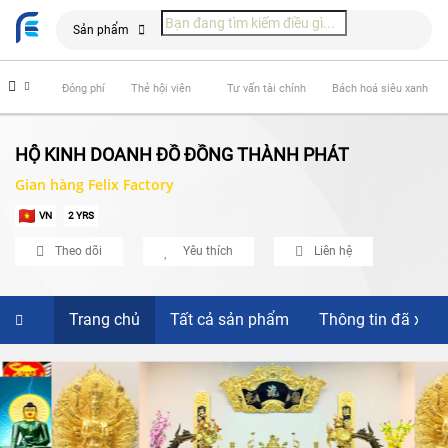
Sản phẩm
 hiểm
Đóng phí
Thẻ hội viên
Tư vấn tài chính
Bách hoá siêu xanh
HỘ KINH DOANH ĐỒ ĐỒNG THÀNH PHÁT
Gian hàng Felix Factory
VN
2 YRS
Theo dõi
Yêu thích
Liên hệ
Trang chủ
Tất cả sản phẩm
Thông tin đã xác