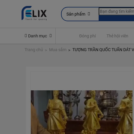
Sản phẩm
line
Yêu cầu quyền lợi bảo hiểm
Danh mục
Đóng phí
Thẻ hội viên
Trang chủ
Mua sắm
TƯỢNG TRẦN QUỐC TUẤN DÁT V