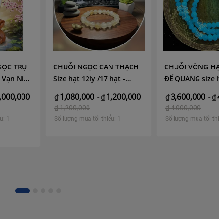
GỌC TRỤ
CHUỖI NGỌC CAN THẠCH
CHUỖI VÒNG H
 Vạn Niên
Size hạt 12ly /17 hạt -
ĐẾ QUANG size h
Thai)
Hoàng Minh Gia Lai
Tổng có 108 hạt
,000,000
1,080,000
1,200,000
3,600,000
₫
-
₫
₫
-
₫
Minh Gia Lai
₫
1,200,000
₫
4,000,000
u: 1
Số lượng mua tối thiểu: 1
Số lượng mua tối thi