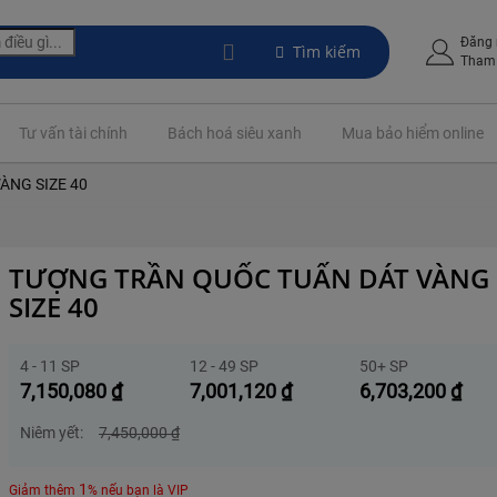
Đăng
Tìm kiếm
Tham 
Tư vấn tài chính
Bách hoá siêu xanh
Mua bảo hiểm online
ÀNG SIZE 40
TƯỢNG TRẦN QUỐC TUẤN DÁT VÀNG
SIZE 40
4 - 11 SP
12 - 49 SP
50+ SP
7,150,080
₫
7,001,120
₫
6,703,200
₫
Niêm yết:
7,450,000
₫
1
Giảm thêm
% nếu bạn là VIP