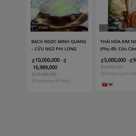
Video
Video
ỐC TUẤN
BẠCH NGỌC MINH QUANG
THÁI HÒA KIM N
– CỬU NGŨ PHI LONG
(Phụ đề: Cửu Cân
– Linh Khí Chư A 
10,000,000
5,000,000
9
₫
-
₫
₫
-
₫
16,989,000
₫
9,500,000
₫
20,000,000
Số lượng mua tối thiể
: 4
Số lượng mua tối thiểu: 1
VN