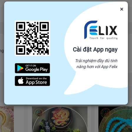
×
Cài đặt App ngay
 ngay và câu trả lời sẽ được hiển thị tại đây.
Trải nghiệm đầy đủ tính
năng hơn với App Felix