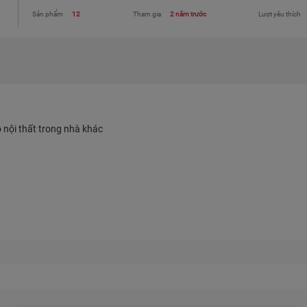
Sản phẩm
12
Tham gia
2 năm trước
Lượt yêu thích
Đồ nội thất trong nhà khác