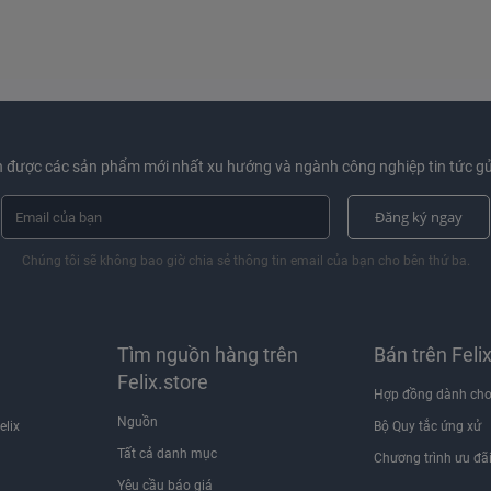
 được các sản phẩm mới nhất xu hướng và ngành công nghiệp tin tức gử
Đăng ký ngay
Chúng tôi sẽ không bao giờ chia sẻ thông tin email của bạn cho bên thứ ba.
Tìm nguồn hàng trên
Bán trên Feli
Felix.store
Hợp đồng dành cho
Nguồn
elix
Bộ Quy tắc ứng xử
Tất cả danh mục
Chương trình ưu đã
Yêu cầu báo giá