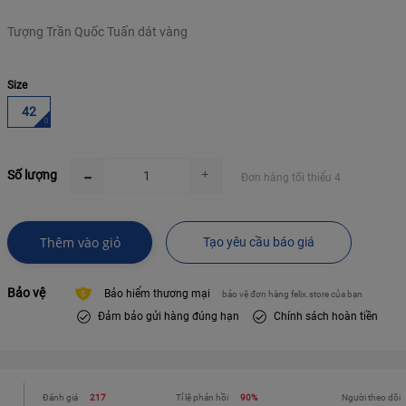
Tượng Trần Quốc Tuấn dát vàng
Size
42
Số lượng
Đơn hàng tối thiểu 4
Thêm vào giỏ
Tạo yêu cầu báo giá
Bảo vệ
Bảo hiểm thương mại
bảo vệ đơn hàng felix.store của bạn
Đảm bảo gửi hàng đúng hạn
Chính sách hoàn tiền
Đánh giá
217
Tỉ lệ phản hồi
90%
Người theo dõi