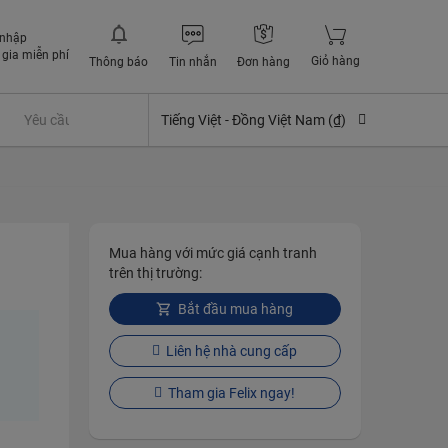
 nhập
gia miễn phí
Giỏ hàng
Thông báo
Tin nhắn
Đơn hàng
Yêu cầu quyền lợi bảo hiểm
Tiếng Việt -
Đồng Việt Nam (₫)
Mua hàng với mức giá cạnh tranh
trên thị trường:
Bắt đầu mua hàng
Liên hệ nhà cung cấp
Tham gia Felix ngay!