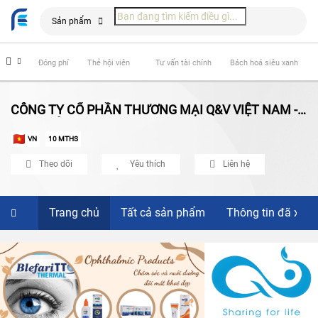
Sản phẩm
hiểm
Đóng phí
Thẻ hội viên
Tư vấn tài chính
Bách hoá siêu xanh
CÔNG TY CỔ PHẦN THƯƠNG MẠI Q&V VIỆT NAM -
CHI NHÁNH HCM
VN
10 MTHS
Theo dõi
Yêu thích
Liên hệ
Trang chủ
Tất cả sản phẩm
Thông tin đã xác