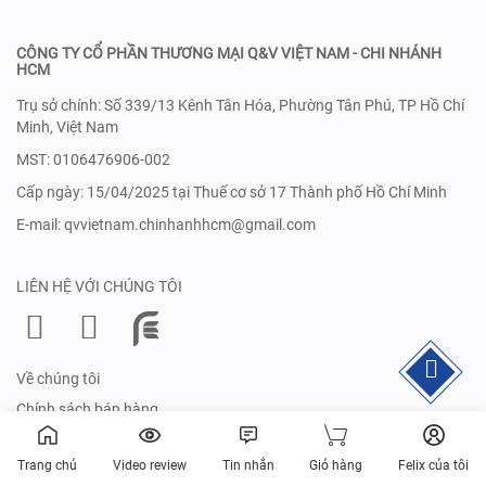
CÔNG TY CỔ PHẦN THƯƠNG MẠI Q&V VIỆT NAM - CHI NHÁNH
HCM
Trụ sở chính: Số 339/13 Kênh Tân Hóa, Phường Tân Phú, TP Hồ Chí
Minh, Việt Nam
MST: 0106476906-002
Cấp ngày: 15/04/2025 tại Thuế cơ sở 17 Thành phố Hồ Chí Minh
E-mail: qvvietnam.chinhanhhcm@gmail.com
LIÊN HỆ VỚI CHÚNG TÔI
Về chúng tôi
Chính sách bán hàng
Điều khoản và bảo mật
Trang chủ
Video review
Tin nhắn
Giỏ hàng
Felix của tôi