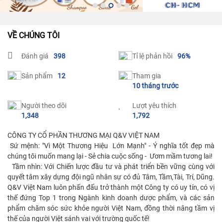
VỀ CHÚNG TÔI
Đánh giá
398
Tỉ lệ phản hồi
96%
Sản phẩm
12
Tham gia
10 tháng trước
Người theo dõi
Lượt yêu thích
1,348
1,792
CÔNG TY CỔ PHẦN THƯƠNG MẠI Q&V VIỆT NAM

 Sứ mệnh: "Vì Một Thương Hiệu  Lớn Mạnh" - Ý nghĩa tốt đẹp mà 
chúng tôi muốn mang lại - Sẻ chia cuộc sống -  Ươm mầm tương lai!

  Tầm nhìn: Với Chiến lược đầu tư và phát triển bền vững cùng với 
quyết tâm xây dựng đội ngũ nhân sự có đủ Tâm, Tầm,Tài, Trí, Dũng. 
Q&V Việt Nam luôn phấn đấu trở thành một Công ty có uy tín, có vị 
thế đứng Top 1 trong Ngành kinh doanh dược phẩm, và các sản 
phẩm chăm sóc sức khỏe người Việt Nam, đồng thời nâng tầm vị 
thế của người Việt sánh vai với trường quốc tế!
