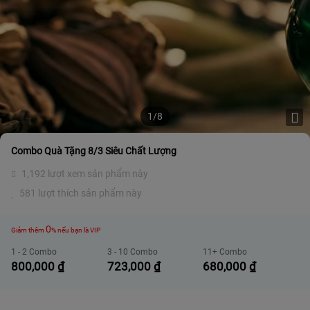
1/8
Combo Quà Tặng 8/3 Siêu Chất Lượng
1,192 lượt xem sản phẩm này
581 lượt thích sản phẩm này
0
Giảm thêm
% nếu bạn là VIP
1 - 2 Combo
3 - 10 Combo
11+ Combo
800,000
₫
723,000
₫
680,000
₫