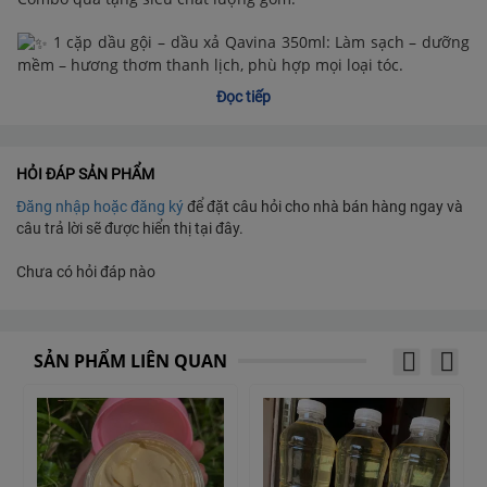
1 cặp dầu gội – dầu xả Qavina 350ml: Làm sạch – dưỡng
mềm – hương thơm thanh lịch, phù hợp mọi loại tóc.
Đọc tiếp
1 túp chống nắng cao cấp TTO CLINIC 100ml
HỎI ĐÁP SẢN PHẨM
TẶNG THẦY CÔ, MẸ và các CHỊ EM, đặc biết và người *VỢ
Đăng nhập hoặc đăng ký
để đặt câu hỏi cho nhà bán hàng ngay và
YÊU THƯƠNG* MÓN QUÀ THIẾT THỰC & SANG TRỌNG
câu trả lời sẽ được hiển thị tại đây.
– Hộp quà đóng gói chỉn chu, đẹp mắt
Chưa có hỏi đáp nào
– Sản phẩm chính hãng từ Q&V
– Giá quá tốt để mua tặng và mua dùng luôn!
SẢN PHẨM LIÊN QUAN
SUPER DEAL CHỈ ÁP DỤNG TRONG NGÀY HÔM NAY – SỐ
LƯỢNG RẤT GIỚI HẠN!