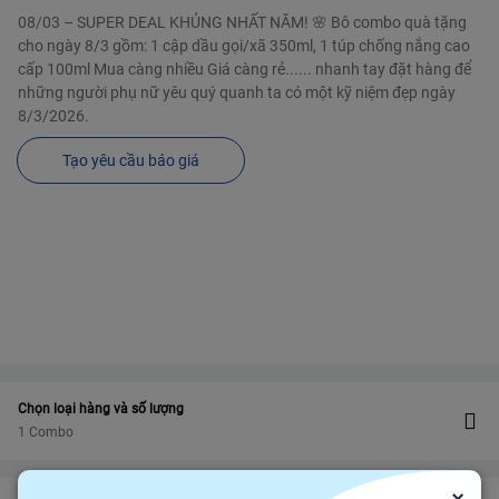
08/03 – SUPER DEAL KHỦNG NHẤT NĂM! 🌸 Bô combo quà tặng
cho ngày 8/3 gồm: 1 cập dầu gọi/xã 350ml, 1 túp chống nắng cao
cấp 100ml Mua càng nhiều Giá càng rẻ...... nhanh tay đặt hàng để
những người phụ nữ yêu quý quanh ta có một kỹ niệm đẹp ngày
8/3/2026.
Tạo yêu cầu báo giá
Chọn loại hàng và số lượng
1 Combo