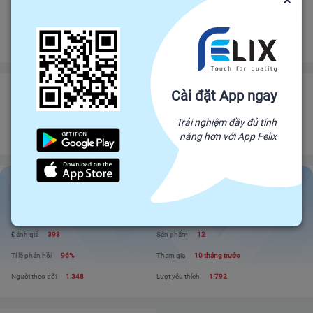
×
Bảo vệ
Bảo hiểm thương mại
bảo vệ đơn hàng felix.store của bạn
Đảm bảo gửi hàng đúng hạn
Chính sách hoàn tiền
CÔNG TY CỔ PHẦN THƯƠNG MẠI Q&V VIỆT NAM - CHI NHÁNH
Cài đặt App ngay
HCM
Trải nghiệm đầy đủ tính
Đối tác trực tiếp của Felix, mang sản phẩm trực tiếp từ nhà sản xuất để đến
năng hơn với App Felix
với người tiêu dùng. Giá cả cạnh tranh - Chất lượng tuyệt đối
CÔNG TY CỔ PHẦN THƯƠNG MẠI Q&V VIỆT...
Liên hệ
Xem shop
Đánh giá
398
Sản phẩm
12
Tỉ lệ phản hồi
96%
Tham gia
10 tháng trước
Người theo dõi
1,348
Lượt yêu thích
1,792