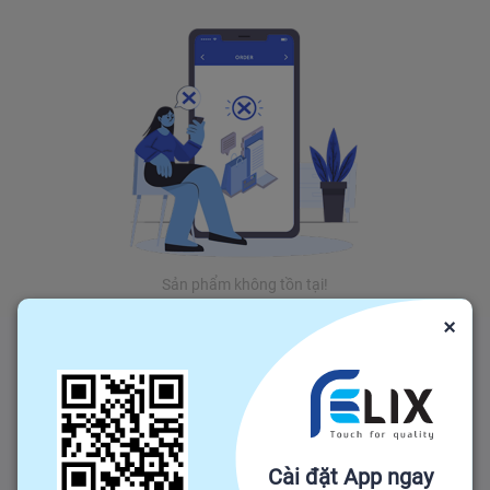
Sản phẩm không tồn tại!
×
Cài đặt App ngay