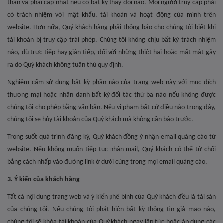
thân và phải cập nhật nếu có bất kỳ thay đổi nào. Mỗi người truy cập phải
có trách nhiệm với mật khẩu, tài khoản và hoạt động của mình trên
website. Hơn nữa, Quý khách hàng phải thông báo cho chúng tôi biết khi
tài khoản bị truy cập trái phép. Chúng tôi không chịu bất kỳ trách nhiệm
nào, dù trực tiếp hay gián tiếp, đối với những thiệt hại hoặc mất mát gây
ra do Quý khách không tuân thủ quy định.
Nghiêm cấm sử dụng bất kỳ phần nào của trang web này với mục đích
thương mại hoặc nhân danh bất kỳ đối tác thứ ba nào nếu không được
chúng tôi cho phép bằng văn bản. Nếu vi phạm bất cứ điều nào trong đây,
chúng tôi sẽ hủy tài khoản của Quý khách mà không cần báo trước.
Trong suốt quá trình đăng ký, Quý khách đồng ý nhận email quảng cáo từ
website. Nếu không muốn tiếp tục nhận mail, Quý khách có thể từ chối
bằng cách nhấp vào đường link ở dưới cùng trong mọi email quảng cáo.
3. Ý kiến của khách hàng
Tất cả nội dung trang web và ý kiến phê bình của Quý khách đều là tài sản
của chúng tôi. Nếu chúng tôi phát hiện bất kỳ thông tin giả mạo nào,
chúng tôi sẽ khóa tài khoản của Quý khách ngay lập tức hoặc áp dụng các