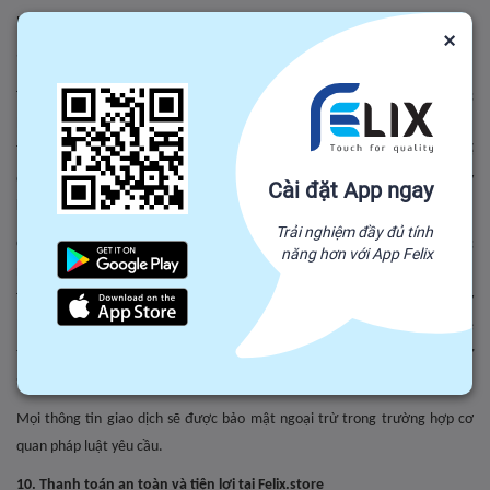
này.
×
9. Quy định về bảo mật
Trang web của chúng tôi coi trọng việc bảo mật thông tin và sử dụng các
biện pháp tốt nhất bảo vệ thông tin và việc thanh toán của quý khách.
Thông tin của quý khách trong quá trình thanh toán sẽ được mã hóa để
đảm bảo an toàn. Sau khi quý khách hoàn thành quá trình đặt hàng, quý
Cài đặt App ngay
khách sẽ thoát khỏi chế độ an toàn.
Trải nghiệm đầy đủ tính
Quý khách không được sử dụng bất kỳ chương trình, công cụ hay hình thức
năng hơn với App Felix
nào khác để can thiệp vào hệ thống hay làm thay đổi cấu trúc dữ liệu.
Trang web cũng nghiêm cấm việc phát tán, truyền bá hay cổ vũ cho bất kỳ
hoạt động nào nhằm can thiệp, phá hoại hay xâm nhập vào dữ liệu của hệ
thống. Cá nhân hay tổ chức vi phạm sẽ bị tước bỏ mọi quyền lợi cũng như
sẽ bị truy tố trước pháp luật nếu cần thiết.
Mọi thông tin giao dịch sẽ được bảo mật ngoại trừ trong trường hợp cơ
quan pháp luật yêu cầu.
10. Thanh toán an toàn và tiện lợi tại Felix.store