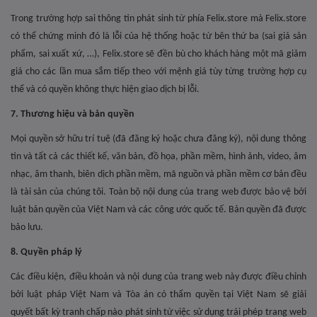
Trong trường hợp sai thông tin phát sinh từ phía Felix.store mà Felix.store
có thể chứng minh đó là lỗi của hệ thống hoặc từ bên thứ ba (sai giá sản
phẩm, sai xuất xứ, …), Felix.store sẽ đền bù cho khách hàng một mã giảm
giá cho các lần mua sắm tiếp theo với mệnh giá tùy từng trường hợp cụ
thể và có quyền không thực hiện giao dịch bị lỗi.
7. Thương hiệu và bản quyền
Mọi quyền sở hữu trí tuệ (đã đăng ký hoặc chưa đăng ký), nội dung thông
tin và tất cả các thiết kế, văn bản, đồ họa, phần mềm, hình ảnh, video, âm
nhạc, âm thanh, biên dịch phần mềm, mã nguồn và phần mềm cơ bản đều
là tài sản của chúng tôi. Toàn bộ nội dung của trang web được bảo vệ bởi
luật bản quyền của Việt Nam và các công ước quốc tế. Bản quyền đã được
bảo lưu.
8. Quyền pháp lý
Các điều kiện, điều khoản và nội dung của trang web này được điều chỉnh
bởi luật pháp Việt Nam và Tòa án có thẩm quyền tại Việt Nam sẽ giải
quyết bất kỳ tranh chấp nào phát sinh từ việc sử dụng trái phép trang web