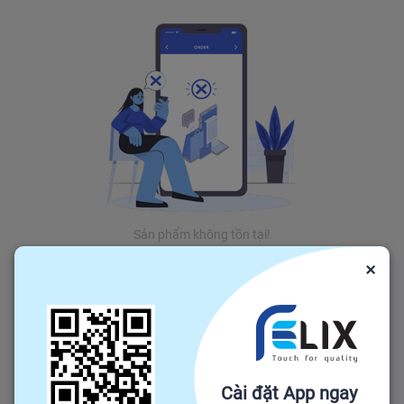
Sản phẩm không tồn tại!
×
Cài đặt App ngay