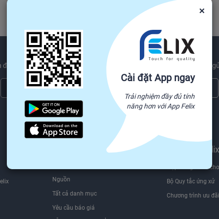
×
 được các sản phẩm mới nhất xu hướng và ngành công nghiệp tin tức gử
Cài đặt App ngay
Đăng ký ngay
Trải nghiệm đầy đủ tính
năng hơn với App Felix
Chúng tôi sẽ không bao giờ chia sẻ thông tin email của bạn cho bên thứ ba.
Tìm nguồn hàng trên
Bán trên Feli
Felix.store
Hợp đồng dành cho
Nguồn
elix
Bộ Quy tắc ứng xử
Tất cả danh mục
Chương trình ưu đã
Yêu cầu báo giá