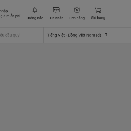
 nhập
gia miễn phí
Giỏ hàng
Thông báo
Tin nhắn
Đơn hàng
êu cầu quyền lợi bảo hiểm
Tiếng Việt -
Đồng Việt Nam (₫)