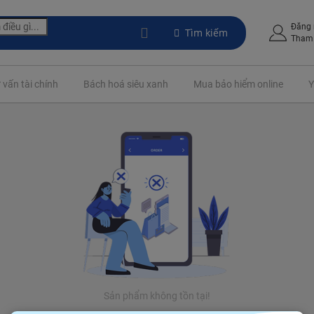
Đăng
Tìm kiếm
Tham 
 vấn tài chính
Bách hoá siêu xanh
Mua bảo hiểm online
Y
Sản phẩm không tồn tại!