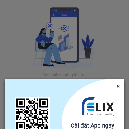
Sản phẩm không tồn tại!
×
Cài đặt App ngay