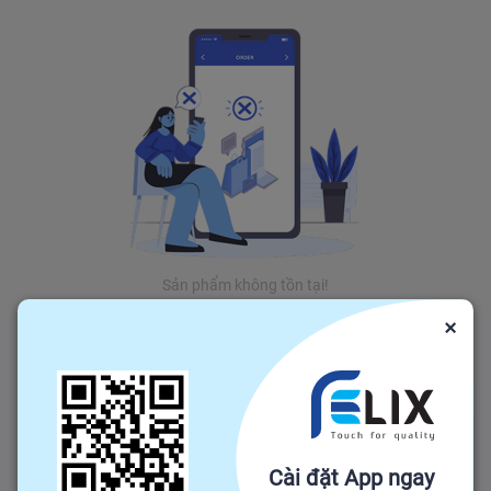
Sản phẩm không tồn tại!
×
Cài đặt App ngay