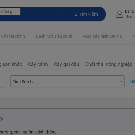
Đăng
Tìm kiếm
Tham 
 vấn tài chính
Bách hoá siêu xanh
Mua bảo hiểm online
Y
g sản khác
Cây cảnh
Cây gai dầu
Chất thải nông nghiệp
Tì
Tỉnh Sơn La
P
 phương, các nguồn chính thống.