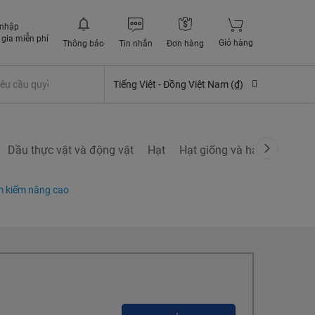
 nhập
gia miễn phí
Giỏ hàng
Thông báo
Tin nhắn
Đơn hàng
êu cầu quyền lợi bảo hiểm
Tiếng Việt -
Đồng Việt Nam (₫)
Dầu thực vật và động vật
Hạt
Hạt giống và hành củ
Nấ
m kiếm nâng cao