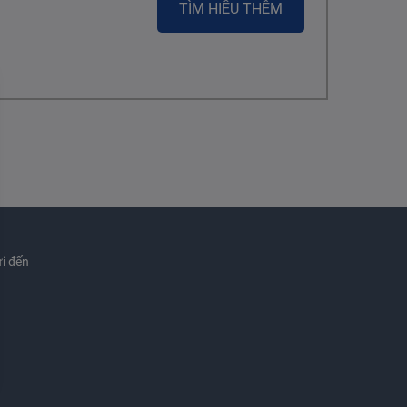
TÌM HIỂU THÊM
i đến