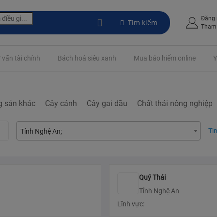
Đăng
Tìm kiếm
Tham 
 vấn tài chính
Bách hoá siêu xanh
Mua bảo hiểm online
Y
g sản khác
Cây cảnh
Cây gai dầu
Chất thải nông nghiệp
Tì
Tỉnh Nghệ An
Quý Thái
Tỉnh Nghệ An
Lĩnh vực: