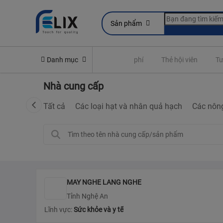
Sản phẩm
Yêu cầu quyền lợi bảo hiểm
Danh mục
Đóng phí
Thẻ hội viên
Tư
Nhà cung cấp
Tất cả
Các loại hạt và nhân quả hạch
Các nôn
MAY NGHE LANG NGHE
Tỉnh Nghệ An
Lĩnh vực:
Sức khỏe và y tế