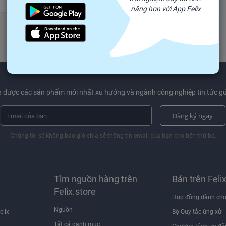
năng hơn với App Felix
 được các sản phẩm mới nhất xu hướng và ngành công nghiệp tin tức gử
Đăng ký ngay
Chúng tôi sẽ không bao giờ chia sẻ thông tin email của bạn cho bên thứ ba.
Tìm nguồn hàng trên
Bán trên Feli
Felix.store
Hợp đồng dành cho
Nguồn
elix
Bộ Quy tắc ứng xử
Tất cả danh mục