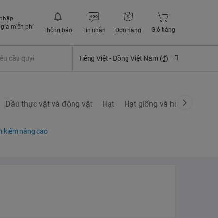
 nhập
gia miễn phí
Giỏ hàng
Thông báo
Tin nhắn
Đơn hàng
êu cầu quyền lợi bảo hiểm
Tiếng Việt -
Đồng Việt Nam (₫)
Dầu thực vật và động vật
Hạt
Hạt giống và hành củ
Nấ
m kiếm nâng cao