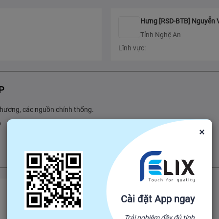
Hưng [RSD-BTB] Nguyễn 
Tỉnh Nghệ An
Lĩnh vực:
P
 phương, các nguồn chính thống.
p
×
Cài đặt App ngay
Trải nghiệm đầy đủ tính