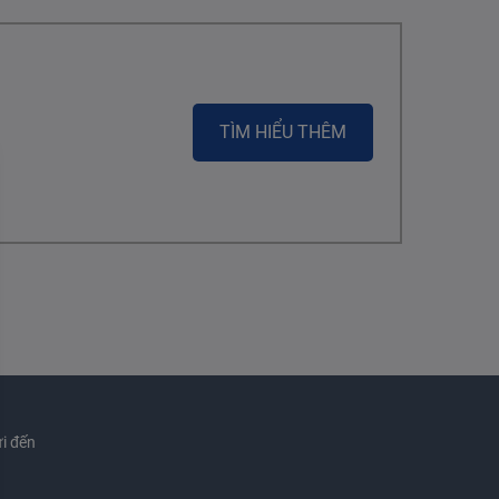
TÌM HIỂU THÊM
i đến