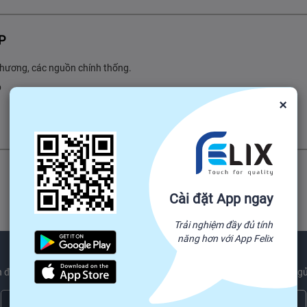
P
 phương, các nguồn chính thống.
p
×
Cài đặt App ngay
Trải nghiệm đầy đủ tính
năng hơn với App Felix
 được các sản phẩm mới nhất xu hướng và ngành công nghiệp tin tức gử
Đăng ký ngay