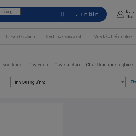
Đăng
Tìm kiếm
Tham 
Tư vấn tài chính
Bách hoá siêu xanh
Mua bảo hiểm online
g sản khác
Cây cảnh
Cây gai dầu
Chất thải nông nghiệp
Tì
Tỉnh Quảng Bình