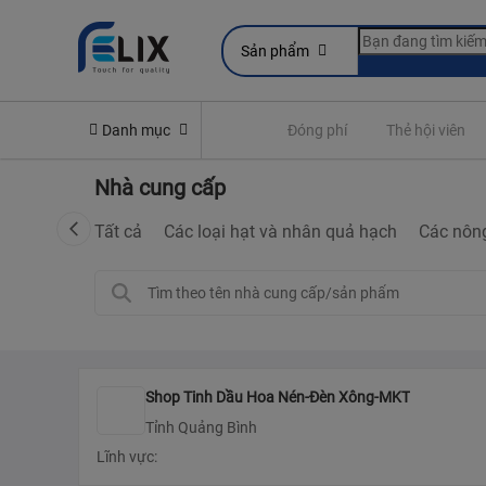
Sản phẩm
line
Yêu cầu quyền lợi bảo hiểm
Danh mục
Đóng phí
Thẻ hội viên
Nhà cung cấp
Tất cả
Các loại hạt và nhân quả hạch
Các nôn
Shop Tinh Dầu Hoa Nén-Đèn Xông-MKT
Tỉnh Quảng Bình
Lĩnh vực: