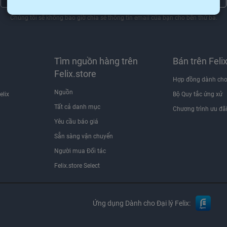
Chúng tôi sẽ không bao giờ chia sẻ thông tin email của bạn cho bên thứ ba.
Tìm nguồn hàng trên
Bán trên Feli
Felix.store
Hợp đồng dành cho
Nguồn
elix
Bộ Quy tắc ứng xử
Tất cả danh mục
Chương trình ưu đã
Yêu cầu báo giá
Sẵn sàng vận chuyển
Người mua Đối tác
Felix.store Select
Ứng dụng Dành cho Đại lý Felix: