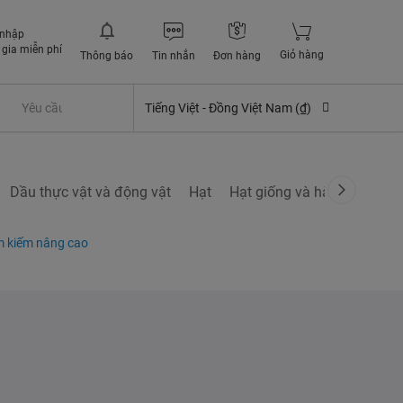
 nhập
gia miễn phí
Giỏ hàng
Thông báo
Tin nhắn
Đơn hàng
Yêu cầu quyền lợi bảo hiểm
Tiếng Việt -
Đồng Việt Nam (₫)
Dầu thực vật và động vật
Hạt
Hạt giống và hành củ
Nấ
m kiếm nâng cao