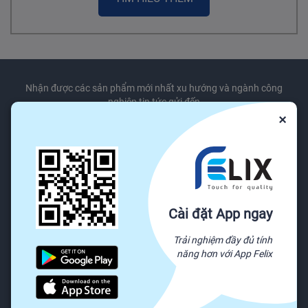
Nhận được các sản phẩm mới nhất xu hướng và ngành công
nghiệp tin tức gửi đến
×
Đăng ký ngay
Chúng tôi sẽ không bao giờ chia sẻ thông tin email của bạn cho bên thứ ba.
Cài đặt App ngay
Dịch vụ khách hàng
Trải nghiệm đầy đủ tính
Trung tâm trợ giúp
năng hơn với App Felix
Báo cáo lạm dụng
Gửi khiếu nại
Chính sách & Quy định