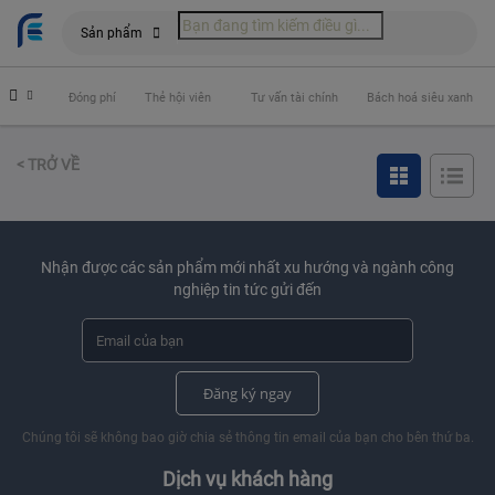
Sản phẩm
 hiểm
Đóng phí
Thẻ hội viên
Tư vấn tài chính
Bách hoá siêu xanh
< TRỞ VỀ
Nhận được các sản phẩm mới nhất xu hướng và ngành công
nghiệp tin tức gửi đến
Đăng ký ngay
Chúng tôi sẽ không bao giờ chia sẻ thông tin email của bạn cho bên thứ ba.
Dịch vụ khách hàng