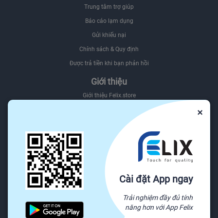
Trung tâm trợ giúp
Báo cáo lạm dụng
Gửi khiếu nại
Chính sách & Quy định
Được trả tiền khi bạn phản hồi
Giới thiệu
Giới thiệu Felix.store
×
Giới thiệu hệ sinh thái Felix
Sơ đồ website
Felix.store Blog
Tìm nguồn hàng trên Felix.store
Nguồn
Cài đặt App ngay
Tất cả danh mục
Trải nghiệm đầy đủ tính
Yêu cầu báo giá
năng hơn với App Felix
Sẵn sàng vận chuyển