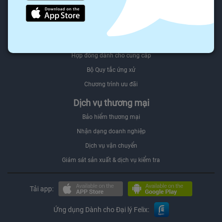
Người mua Đối tác
Felix.store Select
Bán trên Felix.store
Hợp đồng dành cho cung cấp
Bộ Quy tắc ứng xử
Chương trình ưu đãi
Dịch vụ thương mại
Bảo hiểm thương mại
Nhận dạng doanh nghiệp
Dịch vụ vận chuyển
Giám sát sản xuất & dịch vụ kiểm tra
Tải app:
Ứng dụng Dành cho Đại lý Felix: