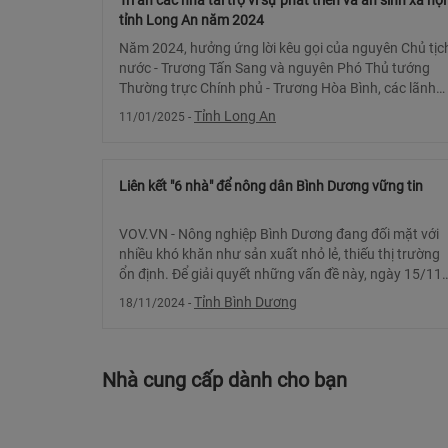
Tri ân các nhà tài trợ vì sự phát triển và an sinh xã hội
tỉnh Long An năm 2024
Năm 2024, hưởng ứng lời kêu gọi của nguyên Chủ tịc
nước - Trương Tấn Sang và nguyên Phó Thủ tướng
Thường trực Chính phủ - Trương Hòa Bình, các lãnh
đạo tỉnh, nguyên lãnh đạo tỉnh, đã kết nố
Tỉnh Long An
11/01/2025
-
Liên kết "6 nhà" để nông dân Bình Dương vững tin
VOV.VN - Nông nghiệp Bình Dương đang đối mặt với
nhiều khó khăn như sản xuất nhỏ lẻ, thiếu thị trường
ổn định. Để giải quyết những vấn đề này, ngày 15/11,
Hội Nông dân tỉnh Bình Dương tri??
Tỉnh Bình Dương
18/11/2024
-
Nhà cung cấp dành cho bạn