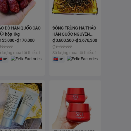
ÁO ĐỎ HÀN QUỐC CAO
ĐÔNG TRÙNG HẠ THẢO
ẤP hộp 1kg
HÀN QUỐC NGUYÊN
155,000
-
₫
170,000
CON SẤY KHÔ Hộp 45g
₫
3,600,500
-
₫
3,676,300
165,000
₫
3,790,000
 lượng mua tối thiểu:
Số lượng mua tối thiểu:
1
1
Thêm vào giỏ
Thêm vào giỏ
KP
KP


Chi tiết
Chi tiết