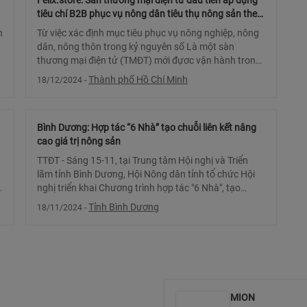
Felix.store: Sàn thương mại điện tử đầu tiên áp dụng
tiêu chí B2B phục vụ nông dân tiêu thụ nông sản theo
hình thức mua sỉ, bán sỉ
h
Từ việc xác định mục tiêu phục vụ nông nghiệp, nông
dân, nông thôn trong kỷ nguyên số Là một sàn
thương mại điện tử (TMĐT) mới đựơc vận hành trong
gần 2 năm, nhưng với việc định vị hướng ?
Thành phố Hồ Chí Minh
18/12/2024
-
Bình Dương: Hợp tác “6 Nhà” tạo chuỗi liên kết nâng
cao giá trị nông sản
TTĐT - Sáng 15-11, tại Trung tâm Hội nghị và Triển
lãm tỉnh Bình Dương, Hội Nông dân tỉnh tổ chức Hội
nghị triển khai Chương trình hợp tác "6 Nhà", tạo
chuỗi liên kết hỗ trợ nông dân nâng cao giá
Tỉnh Bình Dương
18/11/2024
-
MION