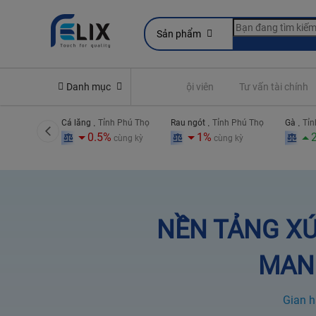
Sản phẩm
uyền lợi bảo hiểm
Danh mục
Đóng phí
Thẻ hội viên
Tư vấn tài chính
.
.
.
 Phú Thọ
Cá lăng
Tỉnh Phú Thọ
Rau ngót
Tỉnh Phú Thọ
Gà
Tỉn
8%
0.5%
1%
cùng kỳ
cùng kỳ
cùng kỳ
NỀN TẢNG XÚ
MANG
Gian h