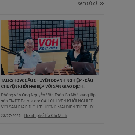
Xem tất cả
TALKSHOW: CÂU CHUYỆN DOANH NGHIỆP - CÂU
CHUYỆN KHỞI NGHIỆP VỚI SÀN GIAO DỊCH
THƯƠNG MẠI ĐIỆN TỬ FELIX
Phỏng vấn Ông Nguyễn Văn Toàn Cơ Nhà sáng lập
sàn TMĐT Felix.store CÂU CHUYỆN KHỞI NGHIỆP
VỚI SÀN GIAO DỊCH THƯƠNG MẠI ĐIỆN TỬ FELIX
Tại sao anh lại chọn mô hình sàn TMĐT trong khi thị
Thành phố Hồ Chí Minh
23/07/2025
-
trường đã có