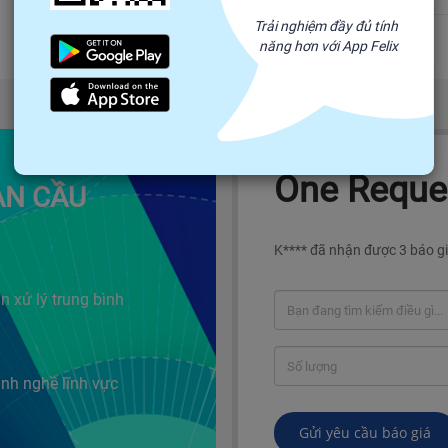
Trải nghiệm đầy đủ tính
năng hơn với App Felix
One Reques
ÀN CẦU
K**** đã nhận được 3 báo gi
n xử lý trung bình
nh nghề lĩnh vực
Gửi yêu cầu báo giá