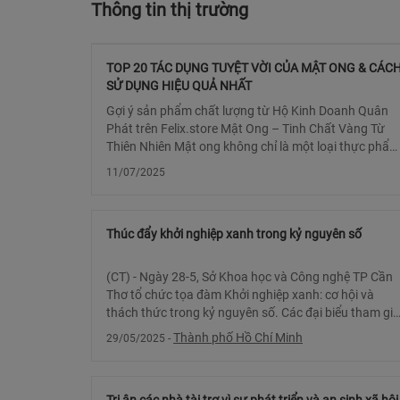
Thông tin thị trường
TOP 20 TÁC DỤNG TUYỆT VỜI CỦA MẬT ONG & CÁC
SỬ DỤNG HIỆU QUẢ NHẤT
Gợi ý sản phẩm chất lượng từ Hộ Kinh Doanh Quân
Phát trên Felix.store Mật Ong – Tinh Chất Vàng Từ
Thiên Nhiên Mật ong không chỉ là một loại thực phẩm
ngọt ngào tự nhiên mà còn là “thần dược”
11/07/2025
Thúc đẩy khởi nghiệp xanh trong kỷ nguyên số
(CT) - Ngày 28-5, Sở Khoa học và Công nghệ TP Cần
Thơ tổ chức tọa đàm Khởi nghiệp xanh: cơ hội và
thách thức trong kỷ nguyên số. Các đại biểu tham gia
phiên thảo luận. Theo các chuyên gia, trong bối
Thành phố Hồ Chí Minh
29/05/2025
-