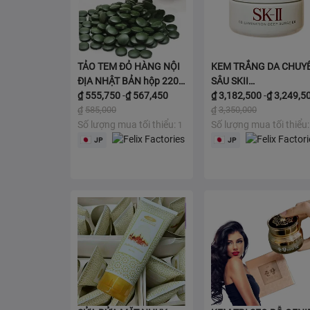
TẢO TEM ĐỎ HÀNG NỘI
KEM TRẮNG DA CHUY
ĐỊA NHẬT BẢN hộp 2200
SÂU SKII
viên
₫
555,750
-
₫
567,450
CELLUMINATION DEE
₫
3,182,500
-
₫
3,249,5
₫
585,000
SURGE EX
₫
3,350,000
Số lượng mua tối thiểu:
Số lượng mua tối thiểu:
1
Thêm vào giỏ
Thêm vào giỏ
JP
JP


Chi tiết
Chi tiết