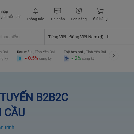
 nhập
gia miễn phí
Giỏ hàng
Thông báo
Tin nhắn
Đơn hàng
ợi bảo hiểm
Tiếng Việt -
Đồng Việt Nam (₫)
.
.
.
n Bái
Rau màu
Tỉnh Yên Bái
Thịt heo hơi
Tỉnh Yên Bái
Lúa nếp
T
0.5%
2%
1%
ng kỳ
cùng kỳ
cùng kỳ
 TUYẾN B2B2C
N CẦU
n trình