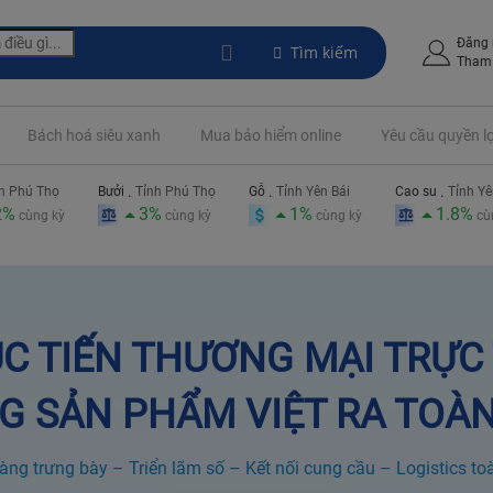
Đăng
Tìm kiếm
Tham 
Bách hoá siêu xanh
Mua bảo hiểm online
Yêu cầu quyền l
.
.
.
h Phú Thọ
Bưởi
Tỉnh Phú Thọ
Gỗ
Tỉnh Yên Bái
Cao su
Tỉnh Yê
2%
3%
1%
1.8%
cùng kỳ
cùng kỳ
cùng kỳ
cù
C TIẾN THƯƠNG MẠI TRỰC
 SẢN PHẨM VIỆT RA TOÀ
àng trưng bày – Triển lãm số – Kết nối cung cầu – Logistics toà