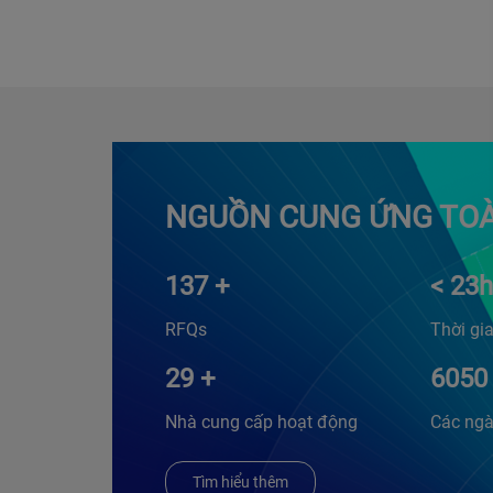
NGUỒN CUNG ỨNG TO
137
+
<
23
h
RFQs
Thời gia
29
+
6050
Nhà cung cấp hoạt động
Các ngà
Tìm hiểu thêm