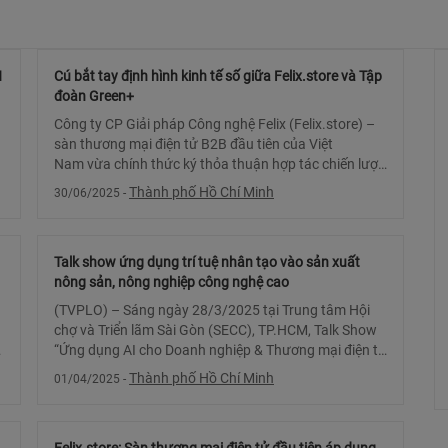
H
Cú bắt tay định hình kinh tế số giữa Felix.store và Tập
đoàn Green+
Công ty CP Giải pháp Công nghệ Felix (Felix.store) –
sàn thương mại điện tử B2B đầu tiên của Việt
Nam vừa chính thức ký thỏa thuận hợp tác chiến lược
cùng Tập đoàn Green+ với mục tiêu đồng hành x
Thành phố Hồ Chí Minh
30/06/2025
-
Talk show ứng dụng trí tuệ nhân tạo vào sản xuất
nông sản, nông nghiệp công nghệ cao
(TVPLO) – Sáng ngày 28/3/2025 tại Trung tâm Hội
chợ và Triển lãm Sài Gòn (SECC), TP.HCM, Talk Show
“Ứng dụng AI cho Doanh nghiệp & Thương mại điện tử
xuyên biên giới dành cho hàng nông sản” do Hiệp hội
Thành phố Hồ Chí Minh
01/04/2025
-
T