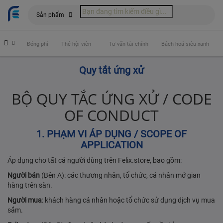
Sản phẩm
hiểm
Đóng phí
Thẻ hội viên
Tư vấn tài chính
Bách hoá siêu xanh
Quy tắt ứng xử
BỘ QUY TẮC ỨNG XỬ / CODE
OF CONDUCT
1. PHẠM VI ÁP DỤNG / SCOPE OF
APPLICATION
Áp dụng cho tất cả người dùng trên Felix.store, bao gồm:
Người bán
(Bên A): các thương nhân, tổ chức, cá nhân mở gian
hàng trên sàn.
Người mua
: khách hàng cá nhân hoặc tổ chức sử dụng dịch vụ mua
sắm.