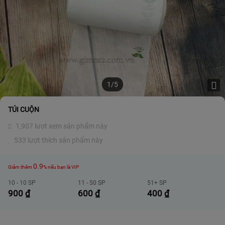
1/5
TÚI CUỘN
1,907 lượt xem sản phẩm này
533 lượt thích sản phẩm này
0.9
Giảm thêm
% nếu bạn là VIP
10 - 10 SP
11 - 50 SP
51+ SP
900
₫
600
₫
400
₫