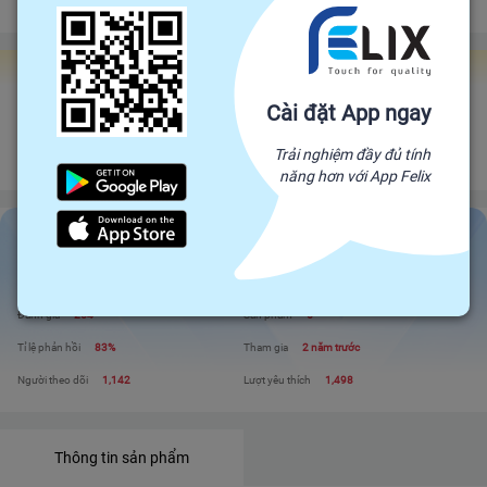
Chính sách hoàn tiền
Gian hàng Felix Factories
Cài đặt App ngay
Cty TNHH SX TM Tổng Hợp II
Đối tác trực tiếp của Felix, mang sản phẩm trực tiếp từ nhà sản xuất để đến
Trải nghiệm đầy đủ tính
với người tiêu dùng. Giá cả cạnh tranh - Chất lượng tuyệt đối
năng hơn với App Felix
Cty TNHH SX TM Tổng Hợp II
Liên hệ
Xem shop
Đánh giá
254
Sản phẩm
5
Tỉ lệ phản hồi
83%
Tham gia
2 năm trước
Người theo dõi
1,142
Lượt yêu thích
1,498
Thông tin sản phẩm