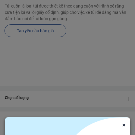
Túi cuộn là loại túi được thiết kế theo dạng cuộn với rãnh xé răng
cưa tiện lợi và lõi giấy cố định, giúp cho việc xé túi dễ dàng mà vẫn
đảm bảo nơi để túi luôn gọn gàng.
Tạo yêu cầu báo giá
Chọn số lượng
Bảo vệ
Bảo hiểm thương mại
bảo vệ đơn hàng felix.store của bạn
×
Đảm bảo gửi hàng đúng hạn