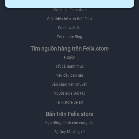
Giới thiệu
Giới thiệu Felix.store
Giới thiệu hệ sinh thái Felix
Sơ đồ website
Felix.store Blog
Tìm nguồn hàng trên Felix.store
Nguồn
Tất cả danh mục
Yêu cầu báo giá
Sẵn sàng vận chuyển
Người mua Đối tác
Felix.store Select
Bán trên Felix.store
Hợp đồng dành cho cung cấp
Bộ Quy tắc ứng xử