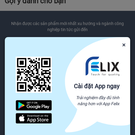
Gợi ý dành cho bạn
Nhận được các sản phẩm mới nhất xu hướng và ngành công
nghiệp tin tức gửi đến
×
Đăng ký ngay
Chúng tôi sẽ không bao giờ chia sẻ thông tin email của bạn cho bên thứ ba.
Dịch vụ khách hàng
Cài đặt App ngay
Trung tâm trợ giúp
Trải nghiệm đầy đủ tính
Báo cáo lạm dụng
năng hơn với App Felix
Gửi khiếu nại
Chính sách & Quy định
Được trả tiền khi bạn phản hồi