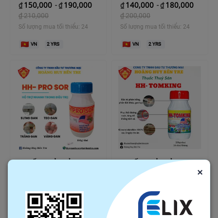
150,000
190,000
140,000
180,000
₫
-
₫
₫
-
₫
₫
210,000
₫
200,000
Số lượng mua tối thiểu: 24
Số lượng mua tối thiểu: 24
VN
2
YRS
VN
2
YRS
THUỐC THỦY SẢN HH-
THUỐC THỦY SẢN HH-
×
PRO SOR
TOMKING
180,000
220,000
300,000
360,000
₫
-
₫
₫
-
₫
₫
252,000
₫
420,000
Số lượng mua tối thiểu: 24
Số lượng mua tối thiểu: 24