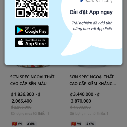
1
YRS
2
YRS
Cài đặt App ngay
Trải nghiệm đầy đủ tính
năng hơn với App Felix
SƠN SPEC NGOẠI THẤT
SƠN SPEC NGOẠI THẤT
CAO CẤP BỀN MÀU
CAO CẤP KIỀM KHÁNG
MUỐI
1,836,800
3,440,000
₫
-
₫
₫
-
₫
2,066,400
3,870,000
₫
2,296,000
₫
4,300,000
Số lượng mua tối thiểu: 1
Số lượng mua tối thiểu: 1
VN
2
YRS
VN
2
YRS