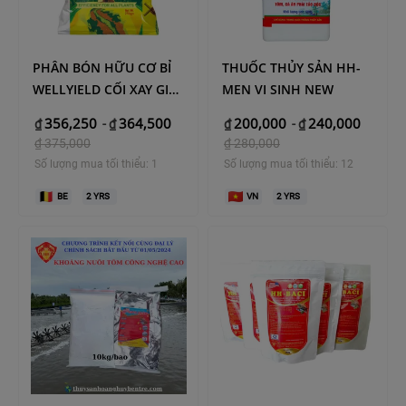
PHÂN BÓN HỮU CƠ BỈ
THUỐC THỦY SẢN HH-
WELLYIELD CỐI XAY GIÓ
MEN VI SINH NEW
(WONDERLAND)
356,250
364,500
200,000
240,000
₫
-
₫
₫
-
₫
₫
375,000
₫
280,000
Số lượng mua tối thiểu: 1
Số lượng mua tối thiểu: 12
BE
2
YRS
VN
2
YRS