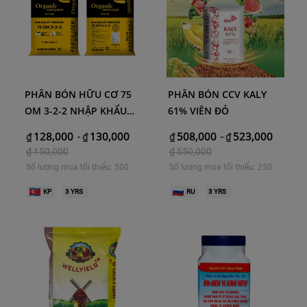
PHÂN BÓN HỮU CƠ 75
PHÂN BÓN CCV KALY
OM 3-2-2 NHẬP KHẨU
61% VIÊN ĐỎ
HÀN QUỐC
128,000
130,000
508,000
523,000
₫
-
₫
₫
-
₫
₫
150,000
₫
550,000
Số lượng mua tối thiểu: 500
Số lượng mua tối thiểu: 250
KP
3
YRS
RU
3
YRS