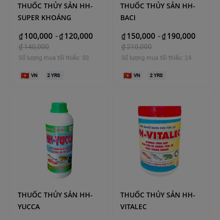
THUỐC THỦY SẢN HH-
THUỐC THỦY SẢN HH-
SUPER KHOÁNG
BACI
100,000
120,000
150,000
190,000
₫
-
₫
₫
-
₫
₫
140,000
₫
210,000
Số lượng mua tối thiểu: 50
Số lượng mua tối thiểu: 24
VN
2
YRS
VN
2
YRS
THUỐC THỦY SẢN HH-
THUỐC THỦY SẢN HH-
YUCCA
VITALEC