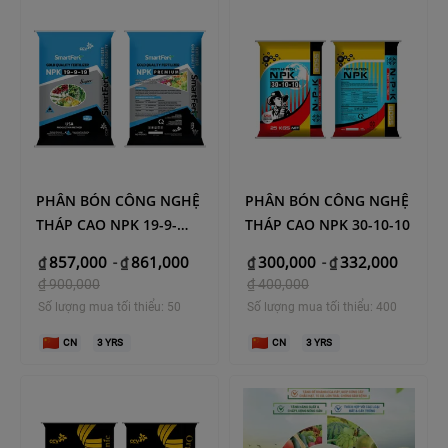
PHÂN BÓN CÔNG NGHỆ
PHÂN BÓN CÔNG NGHỆ
THÁP CAO NPK 19-9-
THÁP CAO NPK 30-10-10
19(SmartFert)
857,000
861,000
300,000
332,000
₫
-
₫
₫
-
₫
₫
900,000
₫
400,000
Số lượng mua tối thiểu: 50
Số lượng mua tối thiểu: 400
CN
3
YRS
CN
3
YRS