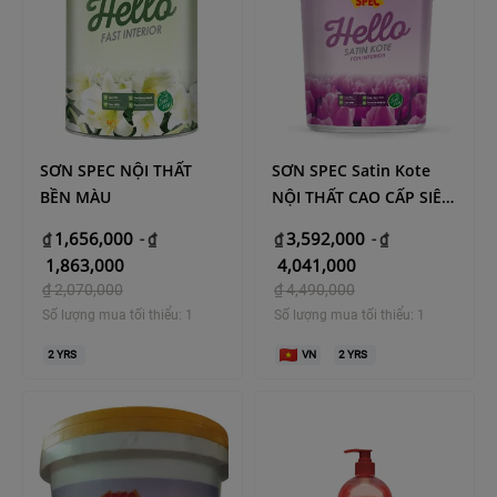
SƠN SPEC NỘI THẤT
SƠN SPEC Satin Kote
BỀN MÀU
NỘI THẤT CAO CẤP SIÊU
BÓNG
1,656,000
3,592,000
₫
-
₫
₫
-
₫
1,863,000
4,041,000
₫
2,070,000
₫
4,490,000
Số lượng mua tối thiểu: 1
Số lượng mua tối thiểu: 1
2
YRS
VN
2
YRS