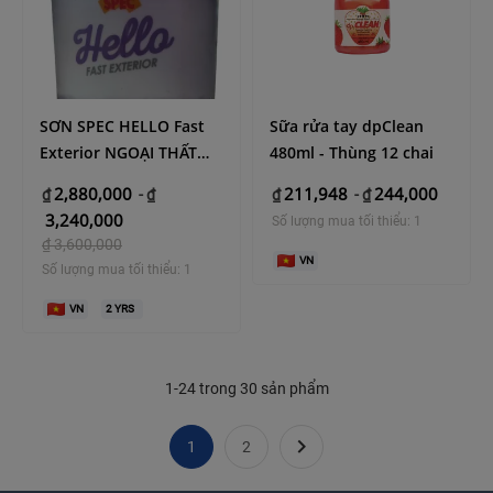
SƠN SPEC HELLO Fast
Sữa rửa tay dpClean
Exterior NGOẠI THẤT
480ml - Thùng 12 chai
CAO CẤP LÁNG MỜ
2,880,000
211,948
244,000
₫
-
₫
₫
-
₫
3,240,000
Số lượng mua tối thiểu: 1
₫
3,600,000
VN
Số lượng mua tối thiểu: 1
VN
2
YRS
1-24 trong 30 sản phẩm

1
2