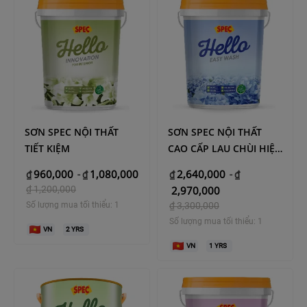
SƠN SPEC NỘI THẤT
SƠN SPEC NỘI THẤT
TIẾT KIỆM
CAO CẤP LAU CHÙI HIỆU
QUẢ
960,000
1,080,000
2,640,000
₫
-
₫
₫
-
₫
₫
1,200,000
2,970,000
Số lượng mua tối thiểu: 1
₫
3,300,000
Số lượng mua tối thiểu: 1
VN
2
YRS
VN
1
YRS