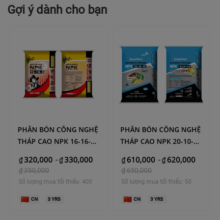
Gợi ý dành cho bạn
PHÂN BÓN CÔNG NGHỆ
PHÂN BÓN CÔNG NGHỆ
THÁP CAO NPK 16-16-
THÁP CAO NPK 20-10-10
8(Boss)
(SmartFert)
320,000
330,000
610,000
620,000
₫
-
₫
₫
-
₫
₫
350,000
₫
650,000
Số lượng mua tối thiểu: 400
Số lượng mua tối thiểu: 50
CN
3
YRS
CN
3
YRS