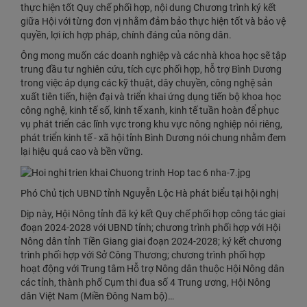
thực hiện tốt Quy chế phối hợp, nội dung Chương trình ký kết
giữa Hội với từng đơn vị nhằm đảm bảo thực hiện tốt và bảo vệ
quyền, lợi ích hợp pháp, chính đáng của nông dân.
Ông mong muốn các doanh nghiệp và các nhà khoa học sẽ tập
trung đầu tư nghiên cứu, tích cực phối hợp, hỗ trợ Bình Dương
trong việc áp dụng các kỹ thuật, dây chuyền, công nghệ sản
xuất tiên tiến, hiện đại và triển khai ứng dụng tiến bộ khoa học
công nghệ, kinh tế số, kinh tế xanh, kinh tế tuần hoàn để phục
vụ phát triển các lĩnh vực trong khu vực nông nghiệp nói riêng,
phát triển kinh tế - xã hội tỉnh Bình Dương nói chung nhằm đem
lại hiệu quả cao và bền vững.
Phó Chủ tịch UBND tỉnh Nguyễn Lộc Hà phát biểu tại hội nghị
Dịp này, Hội Nông tỉnh đã ký kết Quy chế phối hợp công tác giai
đoạn 2024-2028 với UBND tỉnh;​ chương trình phối hợp với Hội
Nông dân tỉnh Tiền Giang giai đoạn 2024-2028; ​​ký kết chương
trình phối hợp với Sở Công Thương; ​chương trình phối hợp
hoạt động với Trung tâm Hỗ trợ Nông dân thuộc Hội Nông dân
các tỉnh, thành phố Cụm thi đua số 4 Trung ương, Hội Nông
dân Việt Nam (Miền Đông Nam bộ)…