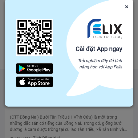
×
Bưởi
Sản lượng: 15000
Mùa vụ: 6 tháng đầu năm
Tỉnh Bình Dương
Cài đặt App ngay
Trải nghiệm đầy đủ tính
năng hơn với App Felix
Tin tức liên quan
Vào vụ Tết, đặc sản bưởi Tân Triều có giá cao
(CTT-Đồng Nai) Bưởi Tân Triều (H.Vĩnh Cửu) là một trong
những đặc sản có tiếng của Đồng Nai. Trong đó, giống bưởi
đường lá cam được trồng tại cù lao Tân Triều, xã Tân Bình và
một số xã: Bình