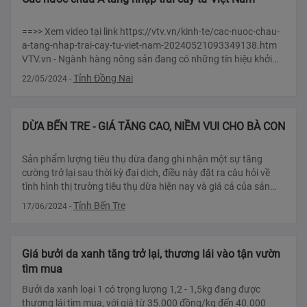
==>> Xem video tại link https://vtv.vn/kinh-te/cac-nuoc-chau-
a-tang-nhap-trai-cay-tu-viet-nam-20240521093349138.htm
VTV.vn - Ngành hàng nông sản đang có những tín hiệu khởi
sắc. Từ đầu năm đến nay, Việt Nam đã xuất khẩ
Tỉnh Đồng Nai
22/05/2024
-
DỪA BẾN TRE - GIÁ TĂNG CAO, NIỀM VUI CHO BÀ CON
Sản phẩm lượng tiêu thụ dừa đang ghi nhận một sự tăng
cường trở lại sau thời kỳ đại dịch, điều này đặt ra câu hỏi về
tình hình thị trường tiêu thụ dừa hiện nay và giá cả của sản
phẩm
Tỉnh Bến Tre
17/06/2024
-
Giá bưởi da xanh tăng trở lại, thương lái vào tận vườn
tìm mua
Bưởi da xanh loại 1 có trọng lượng 1,2 - 1,5kg đang được
thương lái tìm mua, với giá từ 35.000 đồng/kg đến 40.000