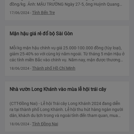
đồng/kg. Ảnh: MẬU TRƯỜNG Ngày 27-5, ông Huỳnh Quang
Đức - phó giám đốc Sở Nông ng
Tỉnh Bến Tre
17/06/2024
-
Mận hậu giá rẻ đổ bộ Sài Gòn
Mỗi kg mận hậu chính vụ giá 25.000-100.000 đồng (tùy loại),
giảm 25-40% so với cùng kỳ năm ngoái. Từ tháng 5 mận Hậu ở
các tỉnh miền Bắc vào chính vụ. Năm nay, mận được thương
lái nhập về Sài G?
Thành phố Hồ Chí Minh
18/06/2024
-
Nhà vườn Long Khánh vào mùa lễ hội trái cây
​​​(CTT-Đồng Nai) - Lễ hội Trái cây Long Khánh 2024 đang diễn
ra tại thành phố Long Khánh. Lễ hội thu hút hàng ngàn người
dân, khách du lịch trong và ngoài tỉnh đến tham quan, mua
sắm, thưởng thức nông
Tỉnh Đồng Nai
18/06/2024
-