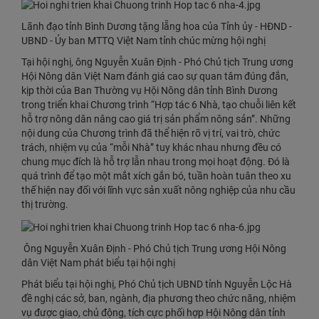
Lãnh đạo tỉnh Bình Dương tặng lẵng hoa của Tỉnh ủy - HĐND -
UBND - Ủy ban MTTQ Việt Nam tỉnh chúc mừng hội nghị
Tại hội nghị, ông Nguyễn Xuân Định - Phó Chủ tịch Trung ương
Hội Nông dân Việt Nam đánh giá cao sự quan tâm đúng đắn,
kịp thời của Ban Thường vụ Hội Nông dân tỉnh Bình Dương
trong triển khai Chương trình “Hợp tác 6 ​Nhà, tạo chuỗi liên kết
hỗ trợ nông dân nâng cao giá trị sản phẩm nông sản”. Những
nội dung của C​hương trình đã thể hiện rõ vị trí, vai trò, chức
trách, nhiệm vụ của “mỗi Nhà” tuy khác nhau nhưng đều có
chung mục đích là hỗ trợ lẫn nhau trong mọi hoạt động. Đó là
quá trình để tạo một mắt xích gắn bó, tuần hoàn tuân theo xu
thế hiện nay đối với lĩnh vực sản xuất nông nghiệp của nhu cầu
thị trường.
Ông Nguyễn Xuân Định - Phó Chủ tịch Trung ương Hội Nông
dân Việt Nam phát biểu tại hội nghị
Phát biểu tại hội nghị, Phó Chủ tịch UBND tỉnh Nguyễn Lộc Hà
đề nghị các sở, ban, ngành, địa phương theo chức năng, nhiệm
vụ được giao, chủ động, tích cực phối hợp Hội Nông dân tỉnh