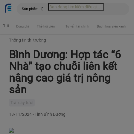
Sản phẩm
hiểm
Đóng phí
Thẻ hội viên
Tư vấn tài chính
Bách hoá siêu xanh
Thông tin thị trường
Bình Dương: Hợp tác “6
Nhà” tạo chuỗi liên kết
nâng cao giá trị nông
sản
Trái cây tươi
18/11/2024
-
Tỉnh Bình Dương