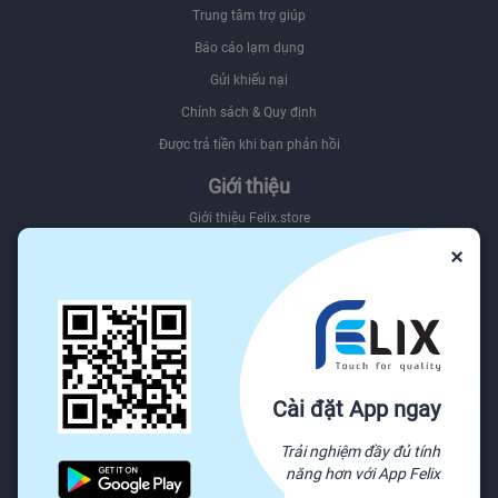
Trung tâm trợ giúp
Báo cáo lạm dụng
Gửi khiếu nại
Chính sách & Quy định
Được trả tiền khi bạn phản hồi
Giới thiệu
Giới thiệu Felix.store
×
Giới thiệu hệ sinh thái Felix
Sơ đồ website
Felix.store Blog
Tìm nguồn hàng trên Felix.store
Nguồn
Cài đặt App ngay
Tất cả danh mục
Trải nghiệm đầy đủ tính
Yêu cầu báo giá
năng hơn với App Felix
Sẵn sàng vận chuyển