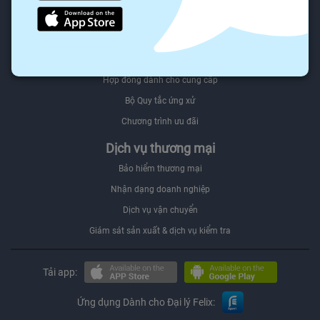
Người mua Đối tác
Felix.store Select
Bán trên Felix.store
Hợp đồng dành cho cung cấp
Bộ Quy tắc ứng xử
Chương trình ưu đãi
Dịch vụ thương mại
Bảo hiểm thương mại
Nhận dạng doanh nghiệp
Dịch vụ vận chuyển
Giám sát sản xuất & dịch vụ kiểm tra
Tải app:
Ứng dụng Dành cho Đại lý Felix: