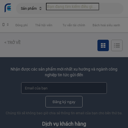
Sản phẩm
hiểm
Đóng phí
Thẻ hội viên
Tư vấn tài chính
Bách hoá siêu xanh
< TRỞ VỀ
Nhận được các sản phẩm mới nhất xu hướng và ngành công
nghiệp tin tức gửi đến
Đăng ký ngay
Chúng tôi sẽ không bao giờ chia sẻ thông tin email của bạn cho bên thứ ba.
Dịch vụ khách hàng