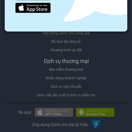
Người mua Đối tác
Felix.store Select
Bán trên Felix.store
Hợp đồng dành cho cung cấp
Bộ Quy tắc ứng xử
Chương trình ưu đãi
Dịch vụ thương mại
Bảo hiểm thương mại
Nhận dạng doanh nghiệp
Dịch vụ vận chuyển
Giám sát sản xuất & dịch vụ kiểm tra
Tải app:
Ứng dụng Dành cho Đại lý Felix: