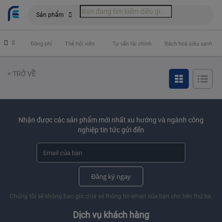
Sản phẩm
 hiểm
Đóng phí
Thẻ hội viên
Tư vấn tài chính
Bách hoá siêu xanh
< TRỞ VỀ
Nhận được các sản phẩm mới nhất xu hướng và ngành công
nghiệp tin tức gửi đến
Đăng ký ngay
Chúng tôi sẽ không bao giờ chia sẻ thông tin email của bạn cho bên thứ ba.
Dịch vụ khách hàng