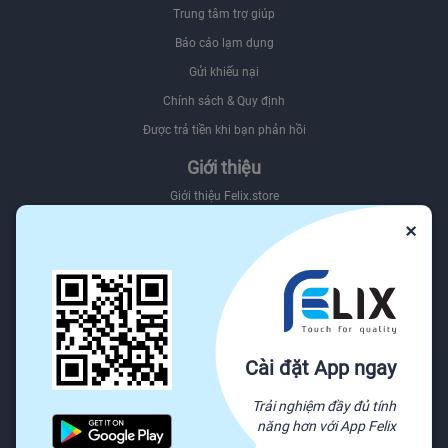
Trung tâm trợ giúp
Báo cáo lạm dụng
Gửi khiếu nại
Chính sách & Quy định
Được trả tiền khi bạn phản hồi
Giới thiệu
Giới thiệu Felix.store
×
Giới thiệu hệ sinh thái Felix
Sơ đồ website
Felix.store Blog
Tìm nguồn hàng trên Felix.store
Nguồn
Cài đặt App ngay
Tất cả danh mục
Trải nghiệm đầy đủ tính
Yêu cầu báo giá
năng hơn với App Felix
Sẵn sàng vận chuyển