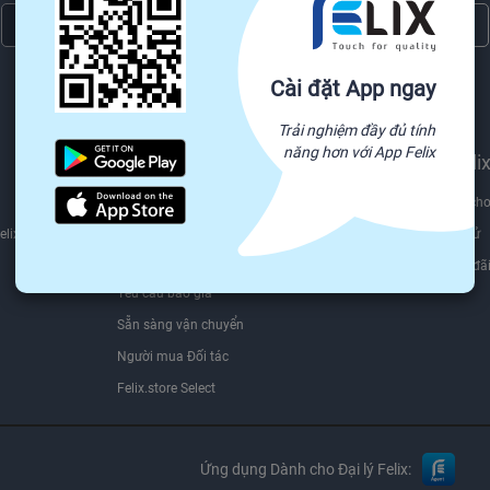
Đăng ký ngay
Chúng tôi sẽ không bao giờ chia sẻ thông tin email của bạn cho bên thứ ba.
Cài đặt App ngay
Trải nghiệm đầy đủ tính
năng hơn với App Felix
Tìm nguồn hàng trên
Bán trên Feli
Felix.store
Hợp đồng dành cho
Nguồn
elix
Bộ Quy tắc ứng xử
Tất cả danh mục
Chương trình ưu đã
Yêu cầu báo giá
Sẵn sàng vận chuyển
Người mua Đối tác
Felix.store Select
Ứng dụng Dành cho Đại lý Felix: