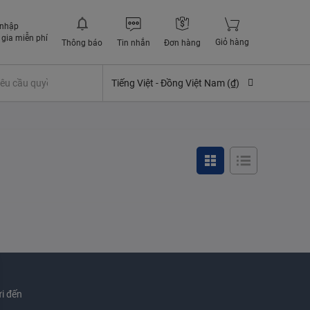
 nhập
gia miễn phí
Giỏ hàng
Thông báo
Tin nhắn
Đơn hàng
êu cầu quyền lợi bảo hiểm
Tiếng Việt -
Đồng Việt Nam (₫)
i đến