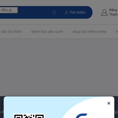
Đăng
Tìm kiếm
Tham 
 vấn tài chính
Bách hoá siêu xanh
Mua bảo hiểm online
Y
×
 được các sản phẩm mới nhất xu hướng và ngành công nghiệp tin tức gử