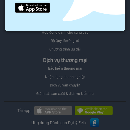
Người mua Đối tác
Felix.store Select
Bán trên Felix.store
Hợp đồng dành cho cung cấp
Bộ Quy tắc ứng xử
Chương trình ưu đãi
Dịch vụ thương mại
Bảo hiểm thương mại
Nhận dạng doanh nghiệp
Dịch vụ vận chuyển
Giám sát sản xuất & dịch vụ kiểm tra
Tải app:
Ứng dụng Dành cho Đại lý Felix: