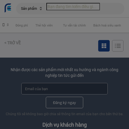
Sản phẩm
hiểm
Đóng phí
Thẻ hội viên
Tư vấn tài chính
Bách hoá siêu xanh
< TRỞ VỀ
Nhận được các sản phẩm mới nhất xu hướng và ngành công
nghiệp tin tức gửi đến
Đăng ký ngay
Chúng tôi sẽ không bao giờ chia sẻ thông tin email của bạn cho bên thứ ba.
Dịch vụ khách hàng