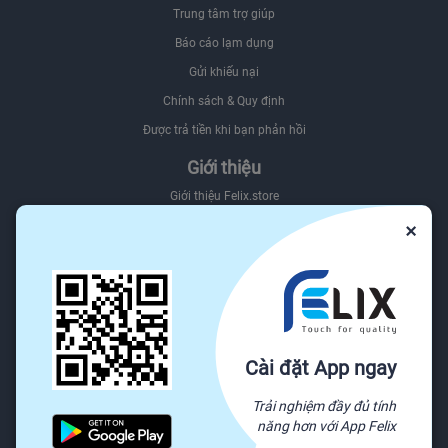
Trung tâm trợ giúp
Báo cáo lạm dụng
Gửi khiếu nại
Chính sách & Quy định
Được trả tiền khi bạn phản hồi
Giới thiệu
Giới thiệu Felix.store
×
Giới thiệu hệ sinh thái Felix
Sơ đồ website
Felix.store Blog
Tìm nguồn hàng trên Felix.store
Nguồn
Cài đặt App ngay
Tất cả danh mục
Trải nghiệm đầy đủ tính
Yêu cầu báo giá
năng hơn với App Felix
Sẵn sàng vận chuyển