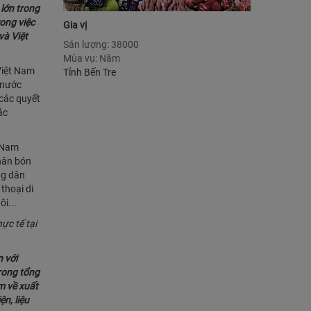
 lớn trong
ong việc
Gia vị
và Việt
Sản lượng: 38000
Mùa vụ: Năm
Việt Nam
Tỉnh Bến Tre
p nước
 các quyết
ác
t Nam
phân bón
ng dân
thoại di
i...
ực tế tại
n với
rong tổng
m về xuất
n, liệu