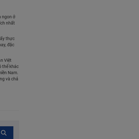
n ngon ở
ích nhất
hấy thực
hay, đặc
n Việt
ó thể khác
 miền Nam.
ảng và chả