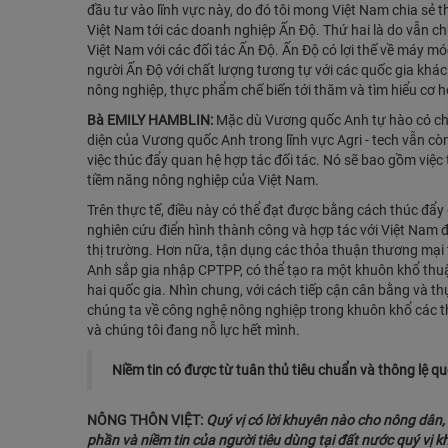
đầu tư vào lĩnh vực này, do đó tôi mong Việt Nam chia sẻ 
Việt Nam tới các doanh nghiệp Ấn Độ. Thứ hai là do vẫn c
Việt Nam với các đối tác Ấn Độ. Ấn Độ có lợi thế về máy m
người Ấn Độ với chất lượng tương tự với các quốc gia khá
nông nghiệp, thực phẩm chế biến tới thăm và tìm hiểu cơ h
Bà EMILY HAMBLIN:
Mặc dù Vương quốc Anh tự hào có chu
diện của Vương quốc Anh trong lĩnh vực Agri - tech vẫn còn
việc thúc đẩy quan hệ hợp tác đối tác. Nó sẽ bao gồm việc 
tiềm năng nông nghiệp của Việt Nam.
Trên thực tế, điều này có thể đạt được bằng cách thúc đẩy đ
nghiên cứu điển hình thành công và hợp tác với Việt Nam để
thị trường. Hơn nữa, tận dụng các thỏa thuận thương mại 
Anh sắp gia nhập CPTPP, có thể tạo ra một khuôn khổ thuậ
hai quốc gia. Nhìn chung, với cách tiếp cận cân bằng và th
chúng ta về công nghệ nông nghiệp trong khuôn khổ các t
và chúng tôi đang nỗ lực hết mình.
Niềm tin có được từ tuân thủ tiêu chuẩn và thông lệ qu
NÔNG THÔN VIỆT:
Quý vị có lời khuyên nào cho nông dân,
phần và niềm tin của người tiêu dùng tại đất nước quý vị 