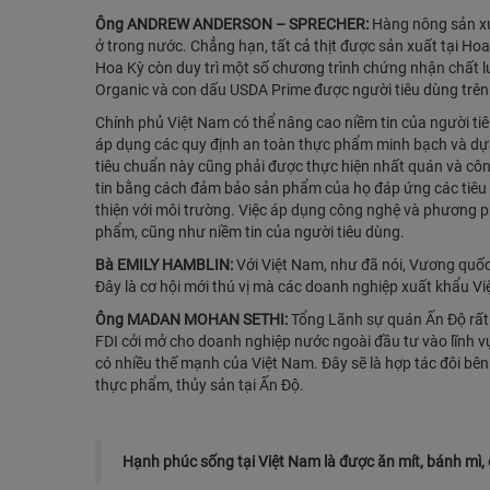
Ông ANDREW ANDERSON – SPRECHER:
Hàng nông sản xu
ở trong nước. Chẳng hạn, tất cả thịt được sản xuất tại Ho
Hoa Kỳ còn duy trì một số chương trình chứng nhận chất 
Organic và con dấu USDA Prime được người tiêu dùng trên 
Chính phủ Việt Nam có thể nâng cao niềm tin của người t
áp dụng các quy định an toàn thực phẩm minh bạch và dựa t
tiêu chuẩn này cũng phải được thực hiện nhất quán và công
tin bằng cách đảm bảo sản phẩm của họ đáp ứng các tiêu
thiện với môi trường. Việc áp dụng công nghệ và phương p
phẩm, cũng như niềm tin của người tiêu dùng.
Bà EMILY HAMBLIN:
Với Việt Nam, như đã nói, Vương quốc 
Đây là cơ hội mới thú vị mà các doanh nghiệp xuất khẩu V
Ông MADAN MOHAN SETHI:
Tổng Lãnh sự quán Ấn Độ rất 
FDI cởi mở cho doanh nghiệp nước ngoài đầu tư vào lĩnh vự
có nhiều thế mạnh của Việt Nam. Đây sẽ là hợp tác đôi bê
thực phẩm, thủy sản tại Ấn Độ.
Hạnh phúc sống tại Việt Nam là được ăn mít, bánh mì