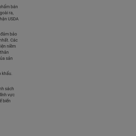
 phẩm bán
goài ra,
 nhận USDA
h đảm bảo
 nhất. Các
hiện niềm
 thân
của sản
p khẩu.
ính sách
lĩnh vực
ế biến