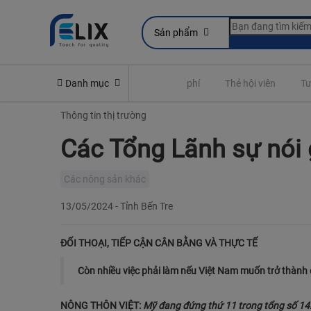
Sản phẩm
Yêu cầu quyền lợi bảo hiểm
Danh mục
Đóng phí
Thẻ hội viên
Tư
Thông tin thị trường
Các Tổng Lãnh sự nói g
Các nông sản khác
13/05/2024
-
Tỉnh Bến Tre
ĐỐI THOẠI, TIẾP CẬN CÂN BẰNG VÀ THỰC TẾ
Còn nhiều việc phải làm nếu Việt Nam muốn trở thành
NÔNG THÔN VIỆT:
Mỹ đang đứng thứ 11 trong tổng số 142 