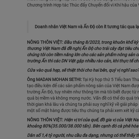
Chương trình Hợp tác Thúc đẩy Chuyển đổi vì Khí hậu củ
Doanh nhân Việt Nam và Ấn Độ còn ít tương tác qua lạ
NÔNG THÔN VIỆT:
Đầu tháng 8/2023, trong khuôn khổ kỳ 
thương Việt Nam đã đề nghị Ấn Độ cho trái cây đạt tiêu c
chúng tôi còn tiềm năng lớn cho các sản phẩm nông sản ch
trường Ấn thì các DN Việt gặp nhiều rào cản, khi thực tế c
Cửa vào quá hẹp, sẽ thiệt thòi cho hai bên, quý vị nghĩ sao
Ông MADAN MOHAN SETHI:
Tại Kỳ họp thứ 5 Tiểu ban Thư
tạo điều kiện để các sản phẩm nông sản của Việt Nam được
trường Ấn Độ, tuy nhiên như thông tin mà tôi biết được từ 
quả bị mềm và không mọng nước. Vấn đề có thể do quá trì
thời gian khá lâu và chúng ta phải suy nghĩ kỹ về giải pháp
một số mặt hàng được tiêu thụ chúng ta phải xem xét kỹ c
NÔNG THÔN VIỆT:
Hiện vị trí của quế, đồ gia vị của Việt 
khoảng 80%(35.000/38.000 tấn). Bên cạnh đó cà phê hòa 
Dân số 1,4 tỷ người, nhu cầu đa dạng, nhưng có thể thấy thô