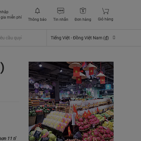
 nhập
gia miễn phí
Giỏ hàng
Thông báo
Tin nhắn
Đơn hàng
êu cầu quyền lợi bảo hiểm
Tiếng Việt -
Đồng Việt Nam (₫)
)
ơn 11 tỉ