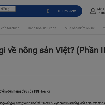
Đăng
Tìm kiếm
Tham 
 vấn tài chính
Bách hoá siêu xanh
Mua bảo hiểm online
Y
ì về nông sản Việt? (Phần II
 điểm đến hàng đầu của FDI Hoa Kỳ
quốc gia, vùng lãnh thổ đầu tư vào Việt Nam với tổng vốn FDI ước tính h