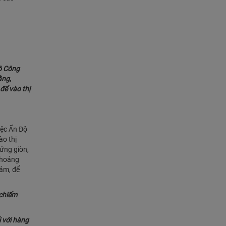
Bộ Công
ằng,
để vào thị
iệc Ấn Độ
ào thị
cứng giòn,
khoảng
cảm, để
 chiếm
i với hàng