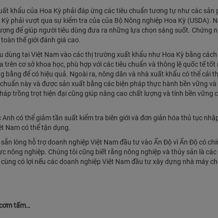
ất khẩu của Hoa Kỳ phải đáp ứng các tiêu chuẩn tương tự như các sản
a Kỳ phải vượt qua sự kiểm tra của của Bộ Nông nghiệp Hoa Kỳ (USDA). N
lượng để giúp người tiêu dùng đưa ra những lựa chọn sáng suốt. Chứng
toàn thế giới đánh giá cao.
iêu dùng tại Việt Nam vào các thị trường xuất khẩu như Hoa Kỳ bằng các
rên cơ sở khoa học, phù hợp với các tiêu chuẩn và thông lệ quốc tế tốt
 bằng để có hiệu quả. Ngoài ra, nông dân và nhà xuất khẩu có thể cải t
 chuẩn này và được sản xuất bằng các biện pháp thực hành bền vững và
háp trồng trọt hiện đại cũng giúp nâng cao chất lượng và tính bền vững 
Anh có thể giảm tần suất kiểm tra biên giới và đơn giản hóa thủ tục nhậ
iệt Nam có thể tận dụng.
sẵn lòng hỗ trợ doanh nghiệp Việt Nam đầu tư vào Ấn Độ vì Ấn Độ có ch
c nông nghiệp. Chúng tôi cũng biết rằng nông nghiệp và thủy sản là các 
n cùng có lợi nếu các doanh nghiệp Việt Nam đầu tư xây dựng nhà máy ch
, cơm tấm…