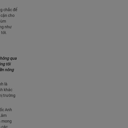
ng chắc để
p cận cho
chùm
ứng như
tới.
 thông qua
ng tôi
nền nông
nh là
nh khác
hị trường
uốc Anh
 Lâm
và mong
à các