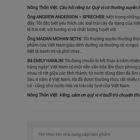
Nông Thôn Việt:
Câu hỏi riêng tư: Quý vị có thường xuyên
Ông ANDREW ANDERSON – SPRECHER:
Một trong những đ
đây. Tôi đặc biệt yêu thích các loại trái cây đa dạng của V
là trái mít, với hương vị và chất lượng tuyệt vời.
Ông MADAN MOHAN SETHI:
Tôi thường xuyên thưởng thức
phẩm của Việt Nam giàu dinh dưỡng và thường có vị ngọt. “B
biệt là bánh mì và phở chay…
Bà EMILY HAMLIN:
Tôi đang chuẩn bị kết thúc 4 năm nhiệm
hàng ngày! Việt Nam có một nền văn hóa ẩm thực phong phú
nhau rõ rệt giữa các tỉnh thành, từ nước dùng đậm đà ấm
Sau 4 năm ở Việt Nam, tôi đã được thưởng thức rất nhiều
cá - cũng như nước mía và trái cây tươi của Việt Nam.
Nông Thôn Việt:
Vâng, cảm ơn quý vị vì buổi trò chuyện thú