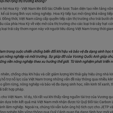
hội mở rộng thị trường không?
 hệ Hoa Kỳ - Việt Nam lên Đối tác Chiến lược Toàn diện tạo nền tảng vữ
 kể cả trong lĩnh vực nông nghiệp. Hoa Kỳ tiếp tục mở rộng khả năng tiế
i. Đồng thời, Việt Nam cũng cấp quyền tiếp cận thị trường cho trái bưởi 
ầu của phía Hoa Kỳ về việc mở cửa thị trường cho các loại trái cây hạt c
oại trái cây thơm ngon này với người tiêu dùng Việt Nam trong thời gian 
Nam trong cuộc chiến chống biến đổi khí hậu và bảo vệ đa dạng sinh học
nh vực nông nghiệp và môi trường. Sự giúp đỡ của Vương Quốc Anh giúp chú
 vững nền nông nghiệp theo xu hướng thế giới. Từ kinh nghiệm phát triển 
 nhiên, chống chịu khí hậu và cắt giảm lượng khí thải gây hiệu ứng nhà kí
g hỗ trợ nỗ lực của Việt Nam trong những vấn đề này thông qua nhiều kê
ao gồm rừng, nông nghiệp và bảo vệ đa dạng sinh học, nền kinh tế xanh, t
ã bất hợp pháp.
h cho Việt Nam. Ví dụ, tôi rất vui khi thấy rằng nguồn tài trợ của Vương q
 toán dựa trên kết quả mà Việt Nam mới nhận được từ Quỹ Đối tác Carbon
ành lâm nghiệp. Ngoài ra, chúng tôi vẫn luôn ủng hộ tích cực cho JETP 
nông nghiệp bền vững thông qua Quỹ Cảnh quan Đa dạng Sinh học mới v