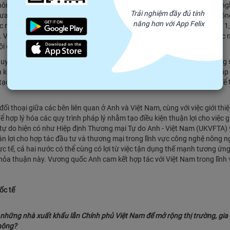
thông tin nhiều hơn về tiềm năng đầu tư vào lĩnh vực nông nghiệp công ng
Trải nghiệm đầy đủ tính
hưa có nhiều tương tác giữa các doanh nghiệp sản xuất và xuất khẩu nô
năng hơn với App Felix
óc nông nghiệp với giá thành rẻ và kinh nghiệm sản xuất thực phẩm cho 1,
c. Việt Nam nên tập trung mời gọi các doanh nghiệp Ấn Độ trong lĩnh vự
ội đầu tư tại Việt Nam.
yên môn cao trong lĩnh vực công nghệ nông nghiệp, cần ghi nhận rằng 
 khiêm tốn ở Việt Nam, mà điều cần thiết là đòi hỏi một cách tiếp cận tập
tạo điều kiện chuyển giao kiến thức, liên doanh và hợp tác nghiên cứu để
ối thoại giữa các bên liên quan ở Anh và Việt Nam, cùng với việc giới thi
 hợp lý hóa các quy trình pháp lý nhằm tạo điều kiện thuận lợi cho việc 
tự do hiện có như Hiệp định Thương mại Tự do Anh - Việt Nam (UKVFTA) 
n lợi cho hợp tác đầu tư và thương mại trong lĩnh vực công nghệ nông n
ực tế, cả hai nước có thể cùng có lợi từ việc tận dụng thế mạnh tương ứn
hỏa thuận này. Vương quốc Anh cam kết hợp tác với Việt Nam trong lĩnh
ốc tế
 những nhà xuất khẩu lẫn Chính phủ Việt Nam để mở rộng thị trường, gia 
không?