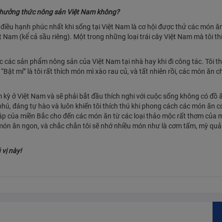
 thưởng thức nông sản Việt Nam không?
iều hạnh phúc nhất khi sống tại Việt Nam là cơ hội được thử các món ă
iệt Nam (kể cả sầu riêng). Một trong những loại trái cây Việt Nam mà tôi th
 các sản phẩm nông sản của Việt Nam tại nhà hay khi đi công tác. Tôi t
ật mí” là tôi rất thích món mì xào rau củ, và tất nhiên rồi, các món ăn c
 kỳ ở Việt Nam và sẽ phải bắt đầu thích nghi với cuộc sống không có đồ ă
, đáng tự hào và luôn khiến tôi thích thú khi phong cách các món ăn c
 áp của miền Bắc cho đến các món ăn từ các loại thảo mộc rất thơm của
 món ăn ngon, và chắc chắn tôi sẽ nhớ nhiều món như là cơm tấm, mỳ qu
 vị này!