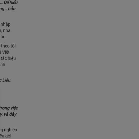
… Để hiểu
ăng… hẳn
g nhập
h, nhà
dân.
theo tôi
 Việt
 tác hiệu
anh
 Liêu.
rong việc
y, và đây
ng nghiệp
êu gọi