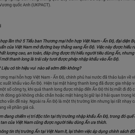
a Vương quốc Anh (UKPACT).
i
họp lần thứ 5 Tiểu ban Thương mại hỗn hợp Việt Nam - Ấn Độ, đại diện 
huẩn của Việt Nam mở đường bay thẳng sang Ấn Độ. Việc này được hiểu r
ất lượng cao, an toàn, đáp ứng được thị hiếu người tiêu dùng Ấn, nhưng 
hỉ mới thanh long là trái cây tươi được phép nhập khẩu vào Ấn Độ.
? Liệu có tín hiệu vui nào sẽ sớm đến không?
ơng mại hỗn hợp Việt Nam - Ấn Độ, chính phủ hai nước đã thảo luận về v
 xuất khẩu vào Ấn Độ. Hiện tại mặt hàng thanh long đã được gia nhập v
một số công ty, khi quả thanh long được nhập đến Ấn Độ thì bị mất đi độ 
nh đóng gói không chắc chắn hoặc mặt hàng bị giữ lại ở hải quan trong 
 cho vấn đề này. Ngoài ra Ấn Độ là một thị trường lớn nhưng lại rất nhạy 
àng về phần giá cả.
Nam đang chiếm vị trí độc tôn tại thị trường nhập khẩu Ấn Độ, trong đó quế
tan của Việt Nam cũng được người tiêu dùng Ấn ưa thích.
ng tin thị trường Ấn tại Việt Nam ít, lại thêm việc áp dụng chính sách đố