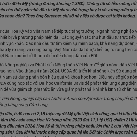
 triệu đô-la Mỹ (tương đương khoảng 1,35%). Chúng tôi có tiềm năng rất
trên cho thấy các nhà đầu tư Mỹ chưa chú trọng hay là có vướng mắc gì tr
ửa chào đón? Theo ông Sprecher, chỉ số này liệu có được cải thiện không, 
ư của Hoa Kỳ vào Việt Nam sẽ tiếp tục tăng trưởng. Ngành nông nghiệp 
 thiết bị và phương pháp hiện đại. Các nguyên tắc thu hút đầu tư trực tiế
lĩnh vực khác. Các nhà đầu tư tìm kiếm sự minh bạch, khả năng dự đoán,
pháp lý rõ ràng và công bằng. Việt Nam đã đạt được tiến bộ rõ ràng trên c
Việt Nam muốn trở thành điểm đến hàng đầu của FDI.
Bộ Nông nghiệp và Phát triển Nông thôn Việt Nam để giúp nông dân Việ
 cao hơn. Vào tháng 4 năm 2024, USDA đã triển khai sáng kiến Sử dụng 
iệt Nam sử dụng phân bón hiệu quả và khoa học hơn. Điều này sẽ giúp nô
SDA cũng hợp tác với Đại học California Davis để phát triển ứng dụng điện 
để vừa giảm chi phí thức ăn vừa giảm phát thải khí nhà kính từ chăn nuô
viên Nông nghiệp cấp cao Andrew Anderson-Sprecher trong chuyến đi th
ồng bằng sông Cửu Long.
iệu dân, ở đó còn có 2,18 triệu người Mỹ gốc Việt sinh sống, quả là hấp dẫ
lâm thủy sản sang Hoa Kỳ trong năm 2023 đạt 11,1 tỷ USD, chiếm 21% t
ng đầu năm 2024, Hoa Kỳ là thị trường nhập khẩu lớn thứ 2 của Việt Na
sản). Sau khi hai nước nâng cấp quan hệ lên Đối tác Chiến lược toàn diệ