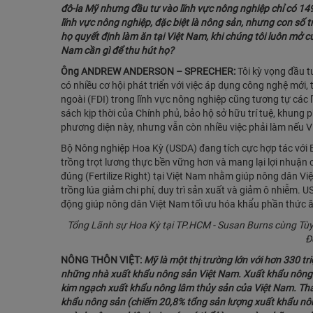
đô-la Mỹ nhưng đầu tư vào lĩnh vực nông nghiệp chỉ có 149
lĩnh vực nông nghiệp, đặc biệt là nông sản, nhưng con số 
họ quyết định làm ăn tại Việt Nam, khi chúng tôi luôn mở c
Nam cần gì để thu hút họ?
Ông ANDREW ANDERSON – SPRECHER:
Tôi kỳ vọng đầu t
có nhiều cơ hội phát triển với việc áp dụng công nghệ mới,
ngoài (FDI) trong lĩnh vực nông nghiệp cũng tương tự các 
sách kịp thời của Chính phủ, bảo hộ sở hữu trí tuệ, khung 
phương diện này, nhưng vẫn còn nhiều việc phải làm nếu 
Bộ Nông nghiệp Hoa Kỳ (USDA) đang tích cực hợp tác với 
trồng trọt lương thực bền vững hơn và mang lại lợi nhuận
đúng (Fertilize Right) tại Việt Nam nhằm giúp nông dân V
trồng lúa giảm chi phí, duy trì sản xuất và giảm ô nhiễm. U
động giúp nông dân Việt Nam tối ưu hóa khẩu phần thức ăn 
Tổng Lãnh sự Hoa Kỳ tại TP.HCM - Susan Burns cùng Tùy 
Đ
NÔNG THÔN VIỆT:
Mỹ là một thị trường lớn với hơn 330 tr
những nhà xuất khẩu nông sản Việt Nam. Xuất khẩu nông 
kim ngạch xuất khẩu nông lâm thủy sản của Việt Nam. Thá
khẩu nông sản (chiếm 20,8% tổng sản lượng xuất khẩu nông 