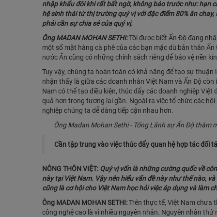
nhập khẩu đôi khi rất bất ngờ, không báo trước như: hạn c
hệ sinh thái từ thị trường quý vị với đặc điểm 80% ăn cha
phải cần sự chia sẻ của quý vị.
Ông MADAN MOHAN SETHI:
Tôi được biết Ấn Độ đang nhập
một số mặt hàng cà phê của các bạn mặc dù bản thân Ấn Độ
nước Ấn cũng có những chính sách riêng để bảo vệ nền kin
Tuy vậy, chúng ta hoàn toàn có khả năng để tạo sự thuận 
nhận thấy là giữa các doanh nhân Việt Nam và Ấn Độ còn í
Nam có thể tạo điều kiện, thúc đẩy các doanh nghiệp Việt 
quả hơn trong tương lai gần. Ngoài ra việc tổ chức các hộ
nghiệp chúng ta dễ dàng tiếp cận nhau hơn.
Ông Madan Mohan Sethi - Tổng Lãnh sự Ấn Độ thăm một
Cần tập trung vào việc thúc đẩy quan hệ hợp tác đối t
NÔNG THÔN VIỆT:
Quý vị vốn là những cường quốc về côn
này tại Việt Nam. Vậy nên hiểu vấn đề này như thế nào, và 
cũng là cơ hội cho Việt Nam học hỏi việc áp dụng và làm 
Ông MADAN MOHAN SETHI:
Trên thực tế, Việt Nam chưa 
công nghệ cao là vì nhiều nguyên nhân. Nguyên nhân thứ n