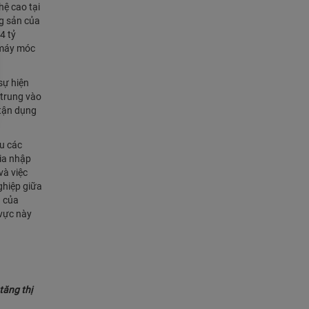
hệ cao tại
ng sản của
4 tỷ
c máy móc
sự hiện
 trung vào
 tận dụng
ệu các
gia nhập
và việc
ghiệp giữa
g của
 vực này
tăng thị