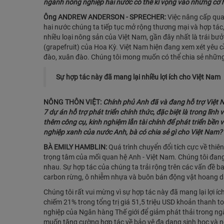
ngành nông nghiệp hai nước có thể kì vọng vào những cơ 
Ông ANDREW ANDERSON - SPRECHER:
Việc nâng cấp quan
hai nước chúng ta tiếp tục mở rộng thương mại và hợp tác,
nhiều loại nông sản của Việt Nam, gần đây nhất là trái bưở
(grapefruit) của Hoa Kỳ. Việt Nam hiện đang xem xét yêu c
đào, xuân đào. Chúng tôi mong muốn có thể chia sẻ những l
Sự hợp tác này đã mang lại nhiều lợi ích cho Việt Nam
NÔNG THÔN VIỆT:
Chính phủ Anh đã và đang hỗ trợ Việt 
7 dự án hỗ trợ phát triển chính thức, đặc biệt là trong lĩ
thêm công cụ, kinh nghiệm lẫn tài chính để phát triển bền
nghiệp xanh của nước Anh, bà có chia sẻ gì cho Việt Nam?
BÀ EMILY HAMBLIN:
Quá trình chuyển đổi tích cực về thiên
trọng tâm của mối quan hệ Anh - Việt Nam. Chúng tôi đan
nhau. Sự hợp tác của chúng ta trải rộng trên các vấn đề b
carbon rừng, ô nhiễm nhựa và buôn bán động vật hoang d
Chúng tôi rất vui mừng vì sự hợp tác này đã mang lại lợi íc
chiếm 21% trong tổng trị giá 51,5 triệu USD khoản thanh
nghiệp của Ngân hàng Thế giới để giảm phát thải trong ng
muốn tăng cường hợp tác về bảo vệ đa dạng sinh học và 