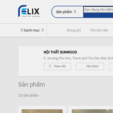
Sản phẩm
line
Yêu cầu quyền lợi bảo hiểm
Danh mục
Đóng phí
Thẻ hội viên
NỘI THẤT SUNWOOD
phường Phú Hòa, Thành phố Thủ Dầu Một, Bìn
Theo dõi
Yêu thích
Sản phẩm
23 sản phẩm