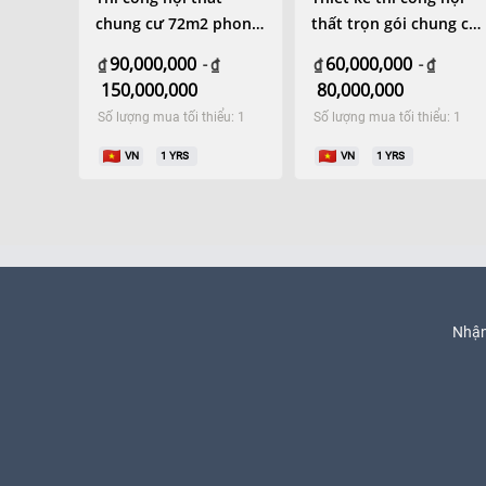
chung cư 72m2 phong
thất trọn gói chung cư
cách hiện đại
52m2 hiện đại
90,000,000
60,000,000
₫
-
₫
₫
-
₫
150,000,000
80,000,000
Số lượng mua tối thiểu: 1
Số lượng mua tối thiểu: 1
VN
1
YRS
VN
1
YRS
Nhận