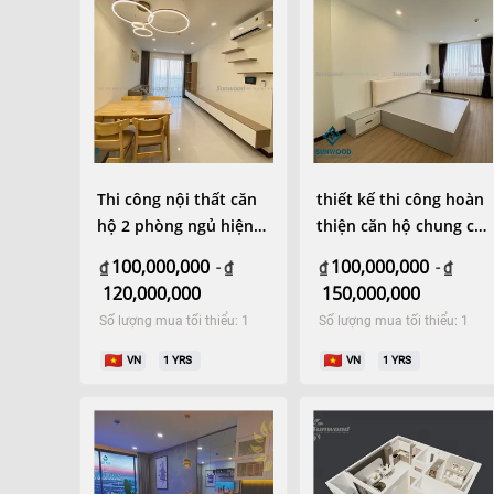
Thi công nội thất căn
thiết kế thi công hoàn
hộ 2 phòng ngủ hiện
thiện căn hộ chung cư
đại
2 phòng ngủ
100,000,000
100,000,000
₫
-
₫
₫
-
₫
120,000,000
150,000,000
Số lượng mua tối thiểu: 1
Số lượng mua tối thiểu: 1
VN
1
YRS
VN
1
YRS