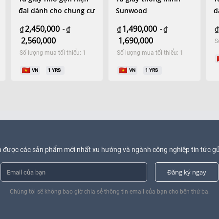
đai dành cho chung cư
Sunwood
d
2,450,000
1,490,000
₫
-
₫
₫
-
₫
₫
2,560,000
1,690,000
S
Số lượng mua tối thiểu: 1
Số lượng mua tối thiểu: 1
VN
1
YRS
VN
1
YRS
 được các sản phẩm mới nhất xu hướng và ngành công nghiệp tin tức gử
Đăng ký ngay
Chúng tôi sẽ không bao giờ chia sẻ thông tin email của bạn cho bên thứ ba.