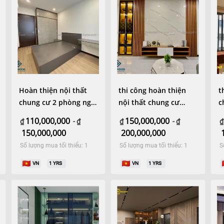
Hoàn thiện nội thất
thi công hoàn thiện
t
chung cư 2 phòng ngủ
nội thất chung cư
c
hiện đại
90m2 hiện đại
110,000,000
150,000,000
₫
-
₫
₫
-
₫
₫
150,000,000
200,000,000
Số lượng mua tối thiểu: 1
Số lượng mua tối thiểu: 1
S
VN
1
YRS
VN
1
YRS