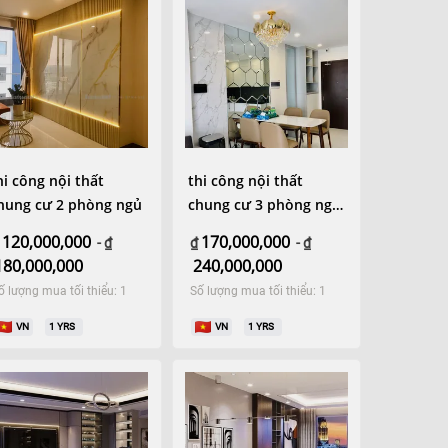
hi công nội thất
thi công nội thất
hung cư 2 phòng ngủ
chung cư 3 phòng ngủ
hiện đại
120,000,000
170,000,000
-
₫
₫
-
₫
180,000,000
240,000,000
ố lượng mua tối thiểu: 1
Số lượng mua tối thiểu: 1
VN
1
YRS
VN
1
YRS