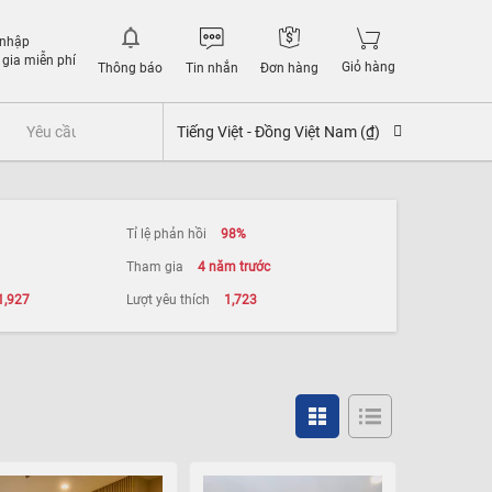
 nhập
gia miễn phí
Giỏ hàng
Thông báo
Tin nhắn
Đơn hàng
Yêu cầu quyền lợi bảo hiểm
Tiếng Việt -
Đồng Việt Nam (₫)
Tỉ lệ phản hồi
98%
Tham gia
4 năm trước
1,927
Lượt yêu thích
1,723