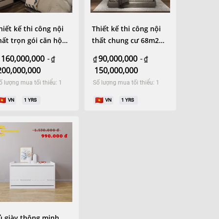
hiết kế thi công nội
Thiết kế thi công nội
hất trọn gói căn hộ
thất chung cư 68m2
hung cư 115m2
phong cách hiện đại
160,000,000
90,000,000
-
₫
₫
-
₫
200,000,000
150,000,000
ố lượng mua tối thiểu: 1
Số lượng mua tối thiểu: 1
VN
1
YRS
VN
1
YRS
ủ giày thông minh