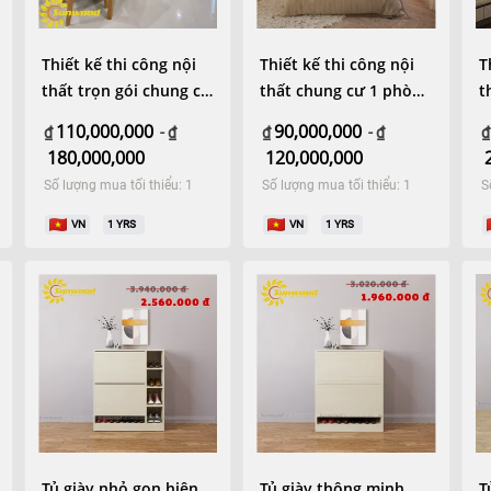
Cài đặt App ngay
Thiết kế thi công nội
Thiết kế thi công nội
T
Trải nghiệm đầy đủ tính
năng hơn với App Felix
thất trọn gói chung cư
thất chung cư 1 phòng
t
bình dương
ngủ 52m2 hiện đại
c
110,000,000
90,000,000
₫
-
₫
₫
-
₫
₫
180,000,000
120,000,000
Số lượng mua tối thiểu: 1
Số lượng mua tối thiểu: 1
S
VN
1
YRS
VN
1
YRS
Tủ giày nhỏ gọn hiện
Tủ giày thông minh
T