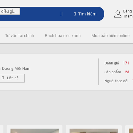
Đăng
Tìm kiếm
Tham 
Tư vấn tài chính
Bách hoá siêu xanh
Mua bảo hiểm online
Đánh giá
171
h Dương, Việt Nam
Sản phẩm
23
Liên hệ
Người theo dõi