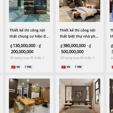
Thiết kế thi công nội
Thiết kế thi công nội
T
thất chung cư hiện đại
thất biệt thự nhà phố
th
2 phòng ngủ
250m2 hiện đại
n
130,000,000
380,000,000
₫
-
₫
₫
-
₫
₫
200,000,000
500,000,000
Số lượng mua tối thiểu: 1
Số lượng mua tối thiểu: 1
S
VN
1
YRS
VN
1
YRS
×