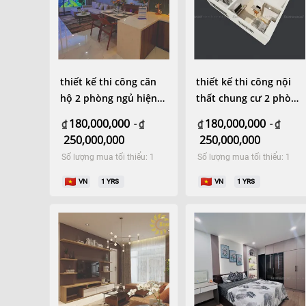
thiết kế thi công căn
thiết kế thi công nội
hộ 2 phòng ngủ hiện
thất chung cư 2 phòng
đại
ngủ hiện đại
180,000,000
180,000,000
₫
-
₫
₫
-
₫
250,000,000
250,000,000
Số lượng mua tối thiểu: 1
Số lượng mua tối thiểu: 1
VN
1
YRS
VN
1
YRS