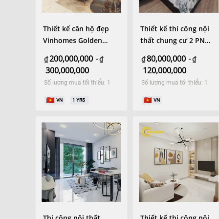
Thiết kế căn hộ đẹp
Thiết kế thi công nội
Vinhomes Golden
thất chung cư 2 PN
River 157m2 cao cấp
phong cách hiện đại
200,000,000
80,000,000
₫
-
₫
₫
-
₫
300,000,000
120,000,000
Số lượng mua tối thiểu: 1
Số lượng mua tối thiểu: 1
VN
1
YRS
VN
Thi công nội thất
Thiết kế thi công nội