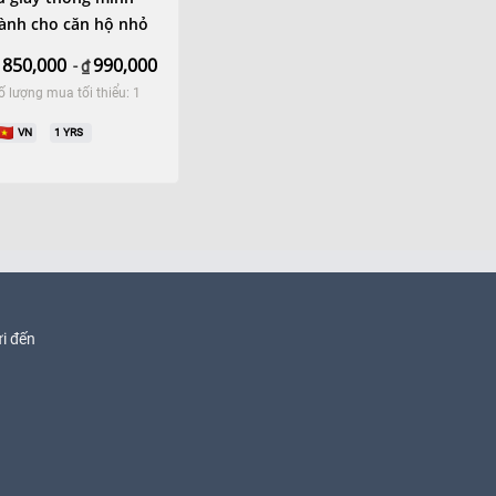
ành cho căn hộ nhỏ
850,000
990,000
-
₫
ố lượng mua tối thiểu: 1
VN
1
YRS
i đến