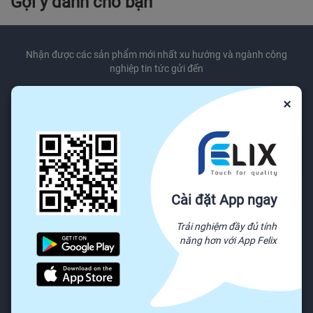
Gợi ý dành cho bạn
Nhận được các sản phẩm mới nhất xu hướng và ngành công
nghiệp tin tức gửi đến
×
Đăng ký ngay
Chúng tôi sẽ không bao giờ chia sẻ thông tin email của bạn cho bên thứ ba.
Dịch vụ khách hàng
Cài đặt App ngay
Trung tâm trợ giúp
Trải nghiệm đầy đủ tính
Báo cáo lạm dụng
năng hơn với App Felix
Gửi khiếu nại
Chính sách & Quy định
Được trả tiền khi bạn phản hồi