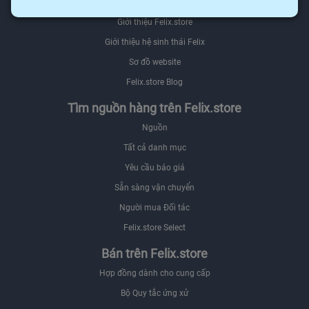
Giới thiệu
Giới thiệu Felix.store
Giới thiệu hệ sinh thái Felix
Sơ đồ website
Felix.store Blog
Tìm nguồn hàng trên Felix.store
Nguồn
Tất cả danh mục
Yêu cầu báo giá
Sẵn sàng vận chuyển
Người mua Đối tác
Felix.store Select
Bán trên Felix.store
Hợp đồng dành cho cung cấp
Bộ Quy tắc ứng xử