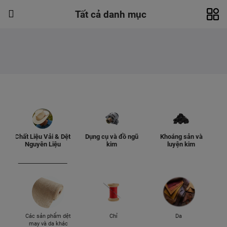
Tất cả danh mục
Chất Liệu Vải & Dệt
Dụng cụ và đồ ngũ
Khoáng sản và
Nguyên Liệu
kim
luyện kim
Các sản phẩm dệt
Chỉ
Da
may và da khác