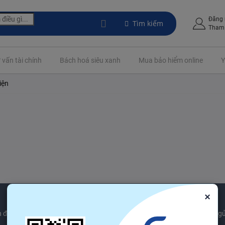
Đăng
Tìm kiếm
Tham 
 vấn tài chính
Bách hoá siêu xanh
Mua bảo hiểm online
Y
iện
×
 được các sản phẩm mới nhất xu hướng và ngành công nghiệp tin tức gử