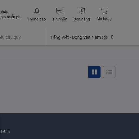
 nhập
gia miễn phí
Giỏ hàng
Thông báo
Tin nhắn
Đơn hàng
êu cầu quyền lợi bảo hiểm
Tiếng Việt -
Đồng Việt Nam (₫)
i đến