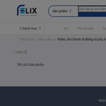
Sản phẩm
Yêu cầu quyền lợi bảo hiểm
Danh mục
Đóng phí
Thẻ hội viên
Tư
Trang chủ
Mua sắm
Video, âm thanh di động và phụ k
< TRỞ VỀ
Tất cả 0 sản phẩm
Nhận