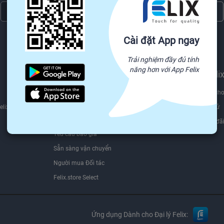
Đăng ký ngay
Chúng tôi sẽ không bao giờ chia sẻ thông tin email của bạn cho bên thứ ba.
Cài đặt App ngay
Trải nghiệm đầy đủ tính
năng hơn với App Felix
Tìm nguồn hàng trên
Bán trên Feli
Felix.store
Hợp đồng dành cho
Nguồn
elix
Bộ Quy tắc ứng xử
Tất cả danh mục
Chương trình ưu đã
Yêu cầu báo giá
Sẵn sàng vận chuyển
Người mua Đối tác
Felix.store Select
Ứng dụng Dành cho Đại lý Felix: