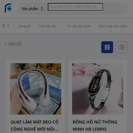
Sản phẩm
 hiểm
Đóng phí
Thẻ hội viên
Tư vấn tài chính
Bách hoá siêu xanh
< TRỞ VỀ
QUẠT LÀM MÁT ĐEO CỔ
ĐỒNG HỒ NỮ THÔNG
CÔNG NGHỆ MỚI NỘI
MINH H8 LEMFO