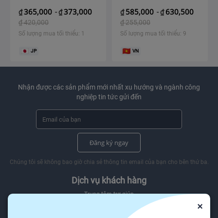
ĐỊA NHẬT BẢN
365,000
373,000
585,000
630,500
₫
-
₫
₫
-
₫
₫
420,000
₫
255,000
Số lượng mua tối thiểu: 1
Số lượng mua tối thiểu: 9
JP
VN
Nhận được các sản phẩm mới nhất xu hướng và ngành công
nghiệp tin tức gửi đến
Đăng ký ngay
Chúng tôi sẽ không bao giờ chia sẻ thông tin email của bạn cho bên thứ ba.
Dịch vụ khách hàng
Trung tâm trợ giúp
×
Báo cáo lạm dụng