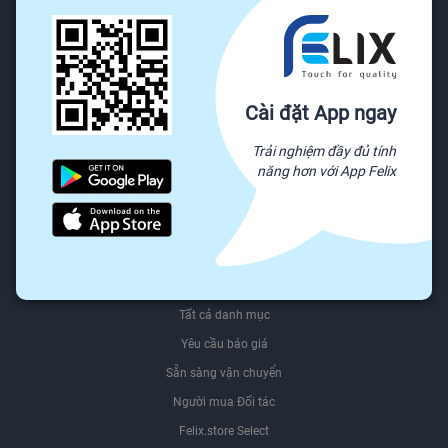
Gửi khiếu nại
Chính sách & Quy định
Được trả tiền khi bạn phản hồi
Giới thiệu
Cài đặt App ngay
Giới thiệu Felix.store
Trải nghiệm đầy đủ tính
Giới thiệu hệ sinh thái Felix
năng hơn với App Felix
Sơ đồ website
Felix.store Blog
Tìm nguồn hàng trên Felix.store
Nguồn
Tất cả danh mục
Yêu cầu báo giá
Sẵn sàng vận chuyển
Người mua Đối tác
Felix.store Select