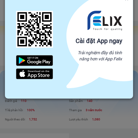
Đảm bảo gửi hàng đúng hạn
Chính sách hoàn tiền
Gian hàng Felix Factories
Cài đặt App ngay
Happy Shop
Đối tác trực tiếp của Felix, mang sản phẩm trực tiếp từ nhà sản xuất để đến
Trải nghiệm đầy đủ tính
với người tiêu dùng. Giá cả cạnh tranh - Chất lượng tuyệt đối
năng hơn với App Felix
Happy Shop
Liên hệ
Xem shop
Đánh giá
110
Sản phẩm
140
Tỉ lệ phản hồi
100%
Tham gia
3 năm trước
Người theo dõi
1,752
Lượt yêu thích
1,080