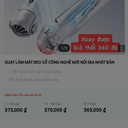
1/5
QUẠT LÀM MÁT ĐEO CỔ CÔNG NGHỆ MỚI NỘI ĐỊA NHẬT BẢN
1,797 lượt xem sản phẩm này
786 lượt thích sản phẩm này
0
Giảm thêm
% nếu bạn là VIP
1 - 10 Cái
11 - 50 Cái
51+ Cái
373,000
₫
370,000
₫
365,000
₫