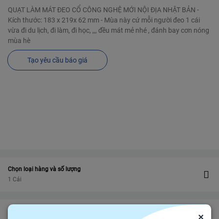
QUẠT LÀM MÁT ĐEO CỔ CÔNG NGHỆ MỚI NỘI ĐỊA NHẬT BẢN -
Kích thước: 183 x 219x 62 mm - Mùa này cứ mỗi người đeo 1 cái
vừa đi du lịch, đi làm, đi học, ,,, đều mát mẻ nhé , đánh bay cơn nóng
mùa hè
Tạo yêu cầu báo giá
Chọn loại hàng và số lượng
1 Cái
Bảo vệ
Bảo hiểm thương mại
bảo vệ đơn hàng felix.store của bạn
×