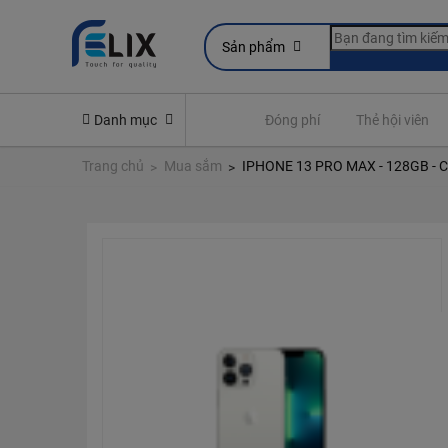
Sản phẩm
line
Yêu cầu quyền lợi bảo hiểm
Danh mục
Đóng phí
Thẻ hội viên
Trang chủ
Mua sắm
IPHONE 13 PRO MAX - 128GB -