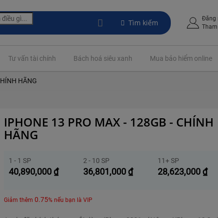
Đăng
Tìm kiếm
Tham 
Tư vấn tài chính
Bách hoá siêu xanh
Mua bảo hiểm online
 CHÍNH HÃNG
IPHONE 13 PRO MAX - 128GB - CHÍNH
HÃNG
1 - 1 SP
2 - 10 SP
11+ SP
40,890,000
₫
36,801,000
₫
28,623,000
₫
0.75
Giảm thêm
% nếu bạn là VIP