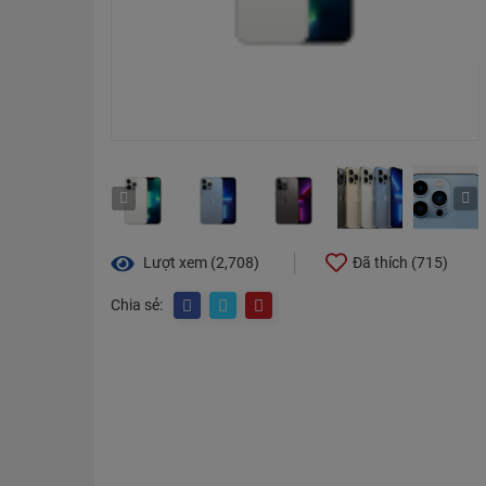
Lượt xem (2,708)
Đã thích (
715
)
Chia sẻ: