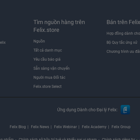
Tìm nguồn hàng trên
Bán trên Feli
Felix.store
Hợp đồng dành cho
Nguồn
elix
Bộ Quy tắc ứng xử
Tất cả danh mục
Chương trình ưu đã
Yêu cầu báo giá
Sẵn sàng vận chuyển
Người mua Đối tác
Felix.store Select
Ứng dụng Dành cho Đại lý Felix:
Felix Blog
Felix News
Felix Webinar
Felix Academy
Felix Group
ản phẩm
Chính sách sở hữu trí tuệ và khiếu nại vi phạm
Chính sách riêng tư