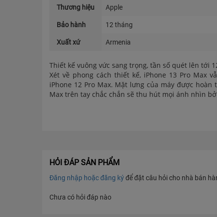
Thương hiệu
Apple
Bảo hành
12 tháng
Xuất xứ
Armenia
Thiết kế vuông vức sang trọng, tần số quét lên tới 
Xét về phong cách thiết kế, iPhone 13 Pro Max 
iPhone 12 Pro Max. Mặt lưng của máy được hoàn th
Max trên tay chắc chắn sẽ thu hút mọi ánh nhìn bởi
Là chiếc iPhone lớn nhất nên màn hình của iPhone 
thỏ quen thuộc nhưng đã được tinh chỉnh nhỏ gọn 
12MP nằm trong tai thỏ và cung cấp bảo mật Face I
Apple đã trang bị màn hình Super Retina XDR với c
cũng đã được tăng lên 1.200 nits. Có thể nói đây l
HỎI ĐÁP SẢN PHẨM
Đăng nhập hoặc đăng ký
để đặt câu hỏi cho nhà bán hàng
Chưa có hỏi đáp nào
Chip A15 Bionic mạnh mẽ, bộ nhớ cực khủng
Chip Apple A15 Bionic 6 nhân, sản xuất trên tiến 