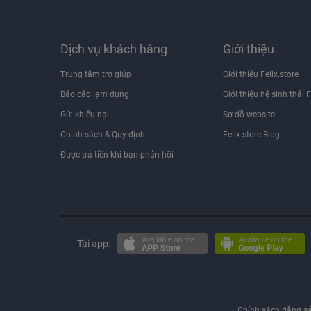
FullHD 1080p@120fps
FullHD 1080p@30fps
FullHD 1080p@60fps
Dịch vụ khách hàng
Giới thiệu
HD 720p@30fps
- Tính năng
Trung tâm trợ giúp
Giới thiệu Felix.store
Ban đêm (Night Mode)
Trôi nhanh thời gian (Time Lapse)
Báo cáo lạm dụng
Giới thiệu hệ sinh thái F
Quay chậm (Slow Motion)
Gửi khiếu nại
Sơ đồ website
Xóa phông
Zoom quang học
Chính sách & Quy định
Felix.store Blog
Chạm lấy nét
Được trả tiền khi bạn phản hồi
Toàn cảnh (Panorama)
Chống rung quang học (OIS)
Tự động lấy nét (AF)
Nhận diện khuôn mặt
HDR
Ảnh Raw
Dolby Vision HDR
Tải app:
Zoom kỹ thuật số
Góc rộng (Wide)
Siêu cận (Macro)
Góc siêu rộng (Ultrawide)
Chính sách đăng s