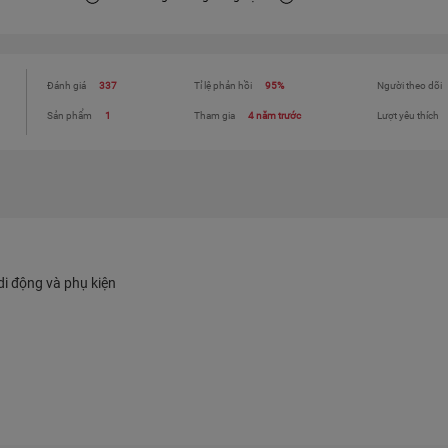
Đánh giá
337
Tỉ lệ phản hồi
95%
Người theo dõi
Sản phẩm
1
Tham gia
4 năm trước
Lượt yêu thích
 di động và phụ kiện