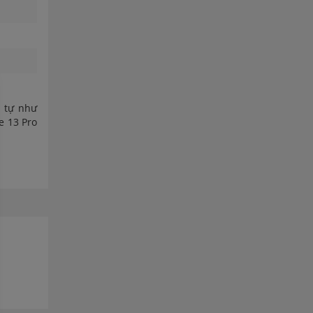
g tự như
e 13 Pro
n có tai
a selfie
êu bền.
g tối đa
năng CPU