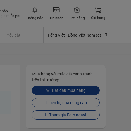
 nhập
gia miễn phí
Giỏ hàng
Thông báo
Tin nhắn
Đơn hàng
Yêu cầu quyền lợi bảo hiểm
Tiếng Việt -
Đồng Việt Nam (₫)
Mua hàng với mức giá cạnh tranh
trên thị trường:
Bắt đầu mua hàng
Liên hệ nhà cung cấp
Tham gia Felix ngay!