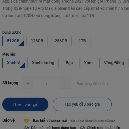
Apple đã chính thức ra mắt dòng iPhone 2021 với tên gọi iPhone 13 Seri
Trong đó iPhone 13 Pro Max là phiên bản cao cấp nhất với màn hình lớn
độ làm tươi 120Hz và dung lượng lưu trữ lên tới 1TB.
Dung Lượng
512GB
128GB
256GB
1TB
Màu sắc
Xanh lá
Xanh dương
Bạc
Xám
Vàng Đồng
Số lượng
Đơn hàng tối thiểu 1
Thêm vào giỏ
Tạo yêu cầu báo giá
Bảo vệ
Bảo hiểm thương mại
bảo vệ đơn hàng felix.store của bạn
Đảm bảo gửi hàng đúng hạn
Chính sách hoàn tiền