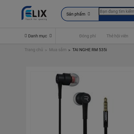
Sản phẩm
line
Yêu cầu quyền lợi bảo hiểm
Danh mục
Đóng phí
Thẻ hội viên
Trang chủ
Mua sắm
TAI NGHE RM 535i