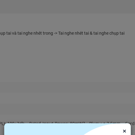
hụp tai và tai nghe nhét trong -> Tai nghe nhét tai & tai nghe chụp tai
(SPL): 100±3db - Rated Input Power: 80mW7 - Plug: :￠3.5mm - Cord
×