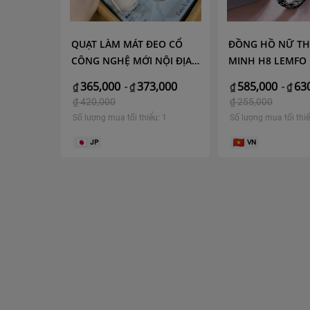
AO CẤP
QUẠT LÀM MÁT ĐEO CỔ
ĐỒNG HỒ NỮ 
CÔNG NGHỆ MỚI NỘI ĐỊA
MINH H8 LEMFO
,000
NHẬT BẢN
365,000
373,000
585,000
63
₫
-
₫
₫
-
₫
: 1
₫
420,000
₫
255,000
Số lượng mua tối thiểu: 1
Số lượng mua tối thiể
JP
VN