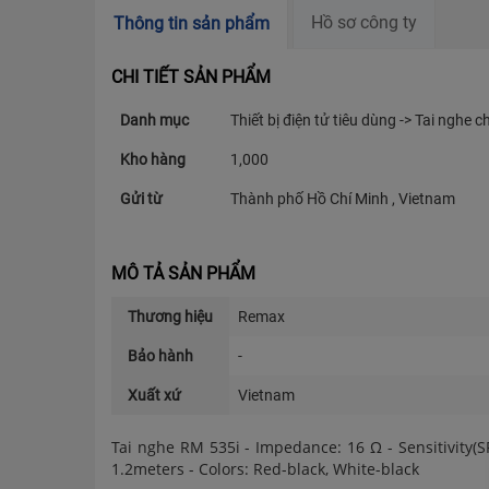
Hồ sơ công ty
Thông tin sản phẩm
CHI TIẾT SẢN PHẨM
Danh mục
Thiết bị điện tử tiêu dùng -> Tai nghe c
Kho hàng
1,000
Gửi từ
Thành phố Hồ Chí Minh , Vietnam
MÔ TẢ SẢN PHẨM
Thương hiệu
Remax
Bảo hành
-
Xuất xứ
Vietnam
Tai nghe RM 535i - Impedance: 16 Ω - Sensitivity
1.2meters - Colors: Red-black, White-black