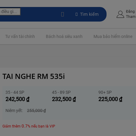
Đăng
Tìm kiếm
Tham 
Tư vấn tài chính
Bách hoá siêu xanh
Mua bảo hiểm online
TAI NGHE RM 535i
35 - 44 SP
45 - 89 SP
90+ SP
242,500
₫
232,500
₫
225,000
₫
Niêm yết:
255,000
₫
0.7
Giảm thêm
% nếu bạn là VIP