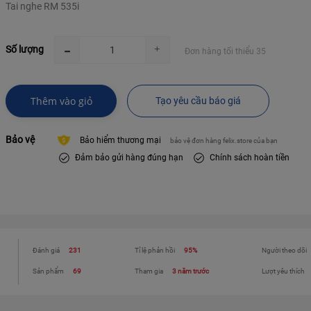
Tai nghe RM 535i
Số lượng
Đơn hàng tối thiểu 35
Thêm vào giỏ
Tạo yêu cầu báo giá
Bảo vệ
Bảo hiểm thương mại
bảo vệ đơn hàng felix.store của bạn
Đảm bảo gửi hàng đúng hạn
Chính sách hoàn tiền
Đánh giá
231
Tỉ lệ phản hồi
95%
Người theo dõi
Sản phẩm
69
Tham gia
3 năm trước
Lượt yêu thích