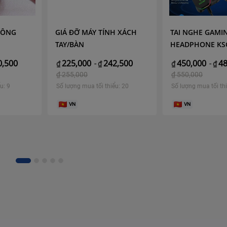
THÔNG
GIÁ ĐỠ MÁY TÍNH XÁCH
TAI NGHE GAMI
TAY/BÀN
HEADPHONE KS
KAKUSIGA
0,500
225,000
242,500
450,000
48
₫
-
₫
₫
-
₫
₫
255,000
₫
550,000
u: 9
Số lượng mua tối thiểu: 20
Số lượng mua tối thi
VN
VN