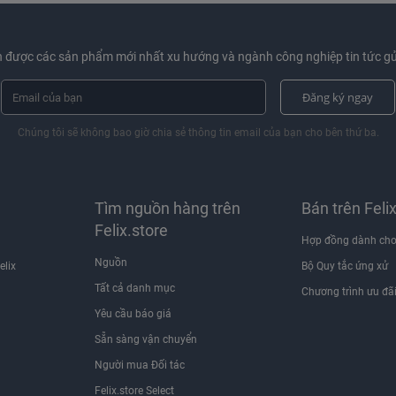
 được các sản phẩm mới nhất xu hướng và ngành công nghiệp tin tức gử
Đăng ký ngay
Chúng tôi sẽ không bao giờ chia sẻ thông tin email của bạn cho bên thứ ba.
Tìm nguồn hàng trên
Bán trên Feli
Felix.store
Hợp đồng dành cho
Nguồn
elix
Bộ Quy tắc ứng xử
Tất cả danh mục
Chương trình ưu đã
Yêu cầu báo giá
Sẵn sàng vận chuyển
Người mua Đối tác
Felix.store Select