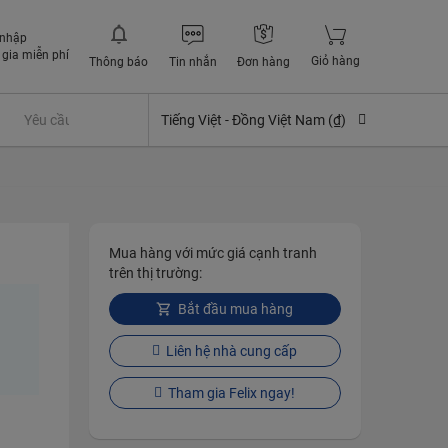
 nhập
gia miễn phí
Giỏ hàng
Thông báo
Tin nhắn
Đơn hàng
Yêu cầu quyền lợi bảo hiểm
Tiếng Việt -
Đồng Việt Nam (₫)
Mua hàng với mức giá cạnh tranh
trên thị trường:
Bắt đầu mua hàng
Liên hệ nhà cung cấp
Tham gia Felix ngay!