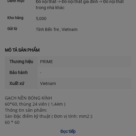
Danh mục
Đồ nội thất -> Đồ nội thất gia đình -> Đồ nội thất
trong nhà khác
Kho hàng
5,000
Gửi từ
Tỉnh Bến Tre , Vietnam
MÔ TẢ SẢN PHẨM
Thương hiệu
PRIME
Bảo hành
-
Xuất xứ
Vietnam
GẠCH NỀN BÓNG KÍNH
60*60, thùng 24 viên ( 1,44m )
Thông tin sản phẩm:
Sàn Đặc điểm kỹ thuật ( Đơn vị tính: mm2 ):
60 * 60
Mẫu: 29577 – Bóng, 29583 Polish, 29584 Polish
Đọc tiếp
Thùng 4 viên ( 1,44m)