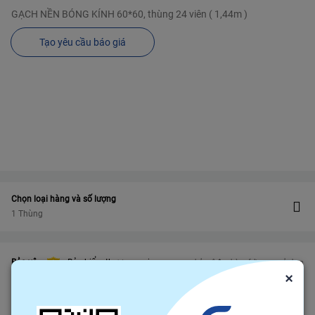
GẠCH NỀN BÓNG KÍNH 60*60, thùng 24 viên ( 1,44m )
Tạo yêu cầu báo giá
Chọn loại hàng và số lượng
1 Thùng
Bảo vệ
Bảo hiểm thương mại
bảo vệ đơn hàng felix.store của bạn
×
Đảm bảo gửi hàng đúng hạn
Chính sách hoàn tiền