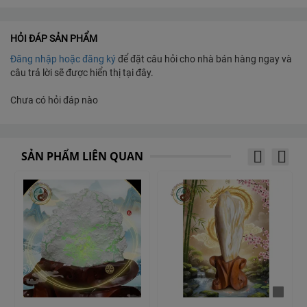
Phong cách:
Hiện Đại
Ứng Dụng:
HỎI ĐÁP SẢN PHẨM
Lót nền
Đăng nhập hoặc đăng ký
để đặt câu hỏi cho nhà bán hàng ngay và
Thiết Kế Phong Cách:
câu trả lời sẽ được hiển thị tại đây.
Hiện Đại
Nơi xuất xứ:
Chưa có hỏi đáp nào
Việt Nam
Nhãn hiệu:
Prime
Kích thước:
SẢN PHẨM LIÊN QUAN
60 x 60mm
Vật liệu:
Gạch sứ
Cách sử dụng:
Nội thất Gạch
Chức năng:
Acid kháng, Kháng khuẩn, Cách nhiệt, Không trượt, Loại đá
nung, Mặc kháng, Anti-Slip
Tính năng:
Kính kim loại gạch
Xử lý bề mặt: