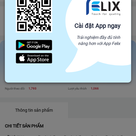
CTY TNHH TM DV VLXD HOÀNG LONG BẾN TRE
Đối tác trực tiếp của Felix, mang sản phẩm trực tiếp từ nhà sản xuất để đến
Cài đặt App ngay
với người tiêu dùng. Giá cả cạnh tranh - Chất lượng tuyệt đối
Trải nghiệm đầy đủ tính
năng hơn với App Felix
CTY TNHH TM DV VLXD HOÀNG LONG BẾN TRE
Liên hệ
Xem shop
Đánh giá
445
Sản phẩm
3
Tỉ lệ phản hồi
92%
Tham gia
3 năm trước
Người theo dõi
1,793
Lượt yêu thích
1,066
Thông tin sản phẩm
CHI TIẾT SẢN PHẨM