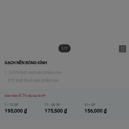
1/7
GẠCH NỀN BÓNG KÍNH
2,979 lượt xem sản phẩm này
870 lượt thích sản phẩm này
0.7
Giảm thêm
% nếu bạn là VIP
1 - 10 SP
11 - 50 SP
51+ SP
195,000
₫
175,500
₫
156,000
₫